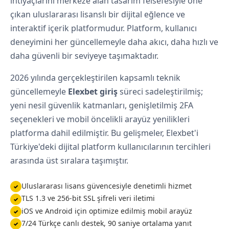
ihtiyaçlarını merkeze alan tasarım felsefesiyle öne
çıkan uluslararası lisanslı bir dijital eğlence ve
interaktif içerik platformudur. Platform, kullanıcı
deneyimini her güncellemeyle daha akıcı, daha hızlı ve
daha güvenli bir seviyeye taşımaktadır.
2026 yılında gerçekleştirilen kapsamlı teknik
güncellemeyle
Elexbet giriş
süreci sadeleştirilmiş;
yeni nesil güvenlik katmanları, genişletilmiş 2FA
seçenekleri ve mobil öncelikli arayüz yenilikleri
platforma dahil edilmiştir. Bu gelişmeler, Elexbet'i
Türkiye'deki dijital platform kullanıcılarının tercihleri
arasında üst sıralara taşımıştır.
Uluslararası lisans güvencesiyle denetimli hizmet
✓
TLS 1.3 ve 256-bit SSL şifreli veri iletimi
✓
iOS ve Android için optimize edilmiş mobil arayüz
✓
7/24 Türkçe canlı destek, 90 saniye ortalama yanıt
✓