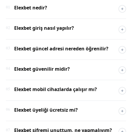
01
Elexbet nedir?
Elexbet, uluslararası lisans kapsamında faaliyet
02
Elexbet giriş nasıl yapılır?
gösteren, Türk kullanıcılara tam Türkçe arayüz ve 7/24
destek sunan dijital eğlence ve interaktif içerik
platformudur. Güvenlik odaklı altyapısı ve kesintisiz
tr.elexbetgir.com üzerinden doğrulanmış güncel
03
Elexbet güncel adresi nereden öğrenilir?
erişim altyapısıyla kullanıcı memnuniyetini öncelikli
Elexbet giriş adresini edinin. Adresi tarayıcınıza
hedef olarak benimseyen Elexbet, yıllar içinde güçlü
doğrudan yazın; URL'de kilit simgesi ve "https://"
bir üye tabanı oluşturmuştur.
olduğunu doğrulayın. Kullanıcı adı ve şifrenizi giriş
Elexbet güncel giriş adresi için tr.elexbetgir.com
04
Elexbet güvenilir midir?
formuna girin, Giriş butonuna tıklayın. 2FA aktifse
sayfasını düzenli olarak takip edin. Adres değişiklikleri
SMS ya da authenticator kodunuzu da girerek işlemi
anlık olarak güncellenmektedir. Arama motorlarından
tamamlayın.
ulaşılan sonuçlar her zaman resmi adres
Evet. Elexbet, uluslararası lisans çerçevesinde faaliyet
05
Elexbet mobil cihazlarda çalışır mı?
olmayabileceğinden, doğrulama için bu sayfayı
göstermekte olup bağımsız güvenlik denetimlerinden
kullanın ve adresi tarayıcınızda yer imi olarak
geçmektedir. 256-bit SSL şifreleme, TLS 1.3 protokolü
kaydedin.
ve yapay zeka destekli anomali tespiti, platformun
Evet. Elexbet'in 2026'da yenilenen duyarlı (responsive)
06
Elexbet üyeliği ücretsiz mi?
güvenlik standartlarını yüksek tutmaktadır.
arayüzü iOS ve Android'in tüm güncel sürümlerinde
sorunsuz çalışmaktadır. Ek uygulama indirmeye gerek
kalmadan mobil tarayıcıdan Elexbet giriş yapabilir,
Evet, Elexbet üyeliği tamamen ücretsizdir. Güncel
07
Elexbet şifremi unuttum, ne yapmalıyım?