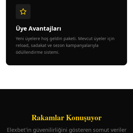
Üye Avantajları
Yeni üyelere hoş geldin paketi. Mevcut üyeler için
reload, sadakat ve sezon kampanyalarıyla
ödüllendirme sistemi.
Rakamlar Konuşuyor
Elexbet'in güvenilirliğini gösteren somut veriler