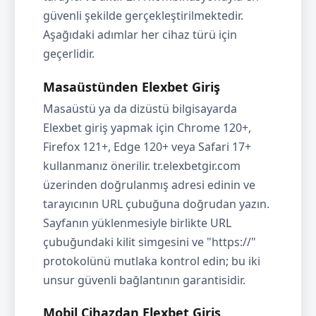
güvenli şekilde gerçekleştirilmektedir.
Aşağıdaki adımlar her cihaz türü için
geçerlidir.
Masaüstünden Elexbet Giriş
Masaüstü ya da dizüstü bilgisayarda
Elexbet giriş yapmak için Chrome 120+,
Firefox 121+, Edge 120+ veya Safari 17+
kullanmanız önerilir. tr.elexbetgir.com
üzerinden doğrulanmış adresi edinin ve
tarayıcının URL çubuğuna doğrudan yazın.
Sayfanın yüklenmesiyle birlikte URL
çubuğundaki kilit simgesini ve "https://"
protokolünü mutlaka kontrol edin; bu iki
unsur güvenli bağlantının garantisidir.
Mobil Cihazdan Elexbet Giriş