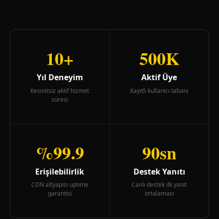
10+
500K
Yıl Deneyim
Aktif Üye
Kesintisiz aktif hizmet
Kayıtlı kullanıcı tabanı
süresi
%99.9
90sn
Erişilebilirlik
Destek Yanıtı
CDN altyapısı uptime
Canlı destek ilk yanıt
garantisi
ortalaması