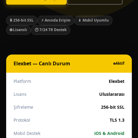
🔒 256-bit SSL
⚡ Anında Erişim
📱 Mobil Uyumlu
🌐 Lisanslı
🕐 7/24 TR Destek
Elexbet — Canlı Durum
Aktif
Platform
Elexbet
Lisans
Uluslararası
Şifreleme
256-bit SSL
Protokol
TLS 1.3
Mobil Destek
iOS & Android