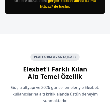
sitelere dikkat edin;
gerçek Elexbet adresi daima
https:// ile başlar.
PLATFORM AVANTAJLARI
Elexbet'i Farklı Kılan
Altı Temel Özellik
Güçlü altyapı ve 2026 güncellemeleriyle Elexbet,
kullanıcılarına altı kritik alanda üstün deneyim
sunmaktadır.