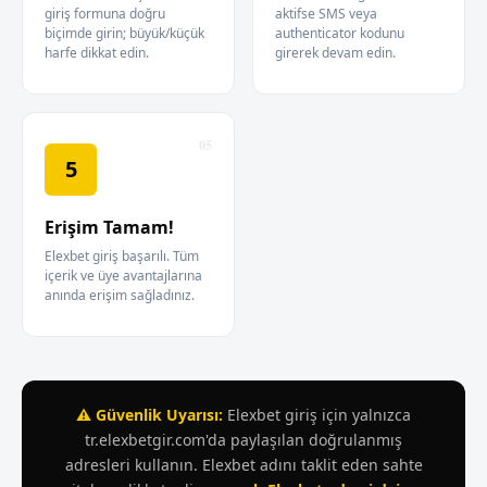
giriş formuna doğru
aktifse SMS veya
biçimde girin; büyük/küçük
authenticator kodunu
harfe dikkat edin.
girerek devam edin.
5
Erişim Tamam!
Elexbet giriş başarılı. Tüm
içerik ve üye avantajlarına
anında erişim sağladınız.
⚠ Güvenlik Uyarısı:
Elexbet giriş için yalnızca
tr.elexbetgir.com'da paylaşılan doğrulanmış
adresleri kullanın. Elexbet adını taklit eden sahte