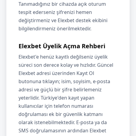
Tanımadığınız bir cihazda açık oturum
tespit ederseniz şifrenizi hemen
değiştirmeniz ve Elexbet destek ekibini
bilgilendirmeniz önerilmektedir.
Elexbet Üyelik Açma Rehberi
Elexbet'e henüz kayıtlı değilseniz üyelik
süreci son derece kolay ve hızlıdır. Güncel
Elexbet adresi üzerinden Kayıt Ol
butonuna tıklayın; isim, soyisim, e-posta
adresi ve güçlü bir şifre belirlemeniz
yeterlidir. Türkiye'den kayıt yapan
kullanıcılar için telefon numarası
doğrulaması ek bir güvenlik katmanı
olarak istenebilmektedir. E-posta ya da
SMS doğrulamasının ardından Elexbet