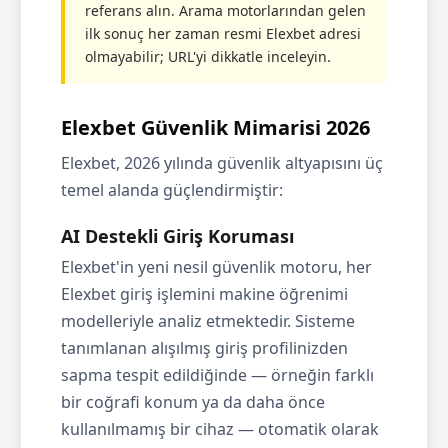
referans alın. Arama motorlarından gelen
ilk sonuç her zaman resmi Elexbet adresi
olmayabilir; URL'yi dikkatle inceleyin.
Elexbet Güvenlik Mimarisi 2026
Elexbet, 2026 yılında güvenlik altyapısını üç
temel alanda güçlendirmiştir:
AI Destekli Giriş Koruması
Elexbet'in yeni nesil güvenlik motoru, her
Elexbet giriş işlemini makine öğrenimi
modelleriyle analiz etmektedir. Sisteme
tanımlanan alışılmış giriş profilinizden
sapma tespit edildiğinde — örneğin farklı
bir coğrafi konum ya da daha önce
kullanılmamış bir cihaz — otomatik olarak