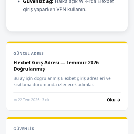
Güvensiz ağ:
Halka açık Wi-Fi'da Elexbet
giriş yaparken VPN kullanın.
GÜNCEL ADRES
Elexbet Giriş Adresi — Temmuz 2026
Doğrulanmış
Bu ay için doğrulanmış Elexbet giriş adresleri ve
kısıtlama durumunda izlenecek adımlar.
Oku →
📅 22 Tem 2026 · 3 dk
GÜVENLIK