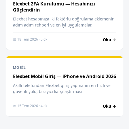
Elexbet 2FA Kurulumu — Hesabınızı
Güçlendirin
Elexbet hesabınıza iki faktörlü doğrulama eklemenin
adım adım rehberi ve en iyi uygulamalar.
Oku →
📅 18 Tem 2026 · 5 dk
MOBIL
Elexbet Mobil Giriş — iPhone ve Android 2026
Akıllı telefondan Elexbet giriş yapmanın en hızlı ve
güvenli yolu; tarayıcı karşılaştırması.
Oku →
📅 15 Tem 2026 · 4 dk