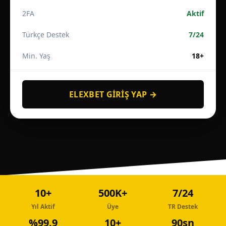
2FA
Aktif
Türkçe Destek
7/24
Min. Yaş
18+
ELEXBET GİRİŞ YAP →
10+
500K+
7/24
Yıl Aktif
Üye
TR Destek
%99.9
10+
90sn