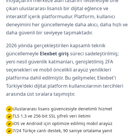
ihtiyaçlarını merkeze alan tasarım felsefesiyle öne
çıkan uluslararası lisanslı bir dijital eğlence ve
interaktif içerik platformudur. Platform, kullanıcı
deneyimini her güncellemeyle daha akıcı, daha hızlı ve
daha güvenli bir seviyeye taşımaktadır.
2026 yılında gerçekleştirilen kapsamlı teknik
güncellemeyle
Elexbet giriş
süreci sadeleştirilmiş;
yeni nesil güvenlik katmanları, genişletilmiş 2FA
seçenekleri ve mobil öncelikli arayüz yenilikleri
platforma dahil edilmiştir. Bu gelişmeler, Elexbet'i
Türkiye'deki dijital platform kullanıcılarının tercihleri
arasında üst sıralara taşımıştır.
Uluslararası lisans güvencesiyle denetimli hizmet
✓
TLS 1.3 ve 256-bit SSL şifreli veri iletimi
✓
iOS ve Android için optimize edilmiş mobil arayüz
✓
7/24 Türkçe canlı destek, 90 saniye ortalama yanıt
✓