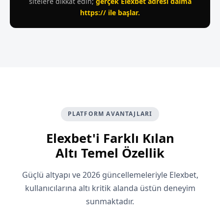
sitelere dikkat edin;
gerçek Elexbet adresi daima
https:// ile başlar.
PLATFORM AVANTAJLARI
Elexbet'i Farklı Kılan
Altı Temel Özellik
Güçlü altyapı ve 2026 güncellemeleriyle Elexbet,
kullanıcılarına altı kritik alanda üstün deneyim
sunmaktadır.