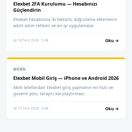
Elexbet 2FA Kurulumu — Hesabınızı
Güçlendirin
Elexbet hesabınıza iki faktörlü doğrulama eklemenin
adım adım rehberi ve en iyi uygulamalar.
Oku →
📅 18 Tem 2026 · 5 dk
MOBIL
Elexbet Mobil Giriş — iPhone ve Android 2026
Akıllı telefondan Elexbet giriş yapmanın en hızlı ve
güvenli yolu; tarayıcı karşılaştırması.
Oku →
📅 15 Tem 2026 · 4 dk