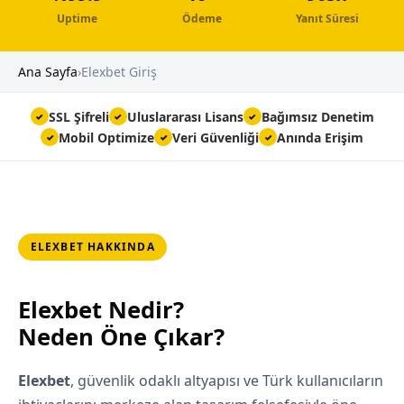
Uptime
Ödeme
Yanıt Süresi
Ana Sayfa
›
Elexbet Giriş
SSL Şifreli
Uluslararası Lisans
Bağımsız Denetim
✓
✓
✓
Mobil Optimize
Veri Güvenliği
Anında Erişim
✓
✓
✓
ELEXBET HAKKINDA
Elexbet Nedir?
Neden Öne Çıkar?
Elexbet
, güvenlik odaklı altyapısı ve Türk kullanıcıların