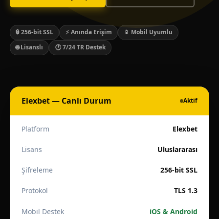
🔒 256-bit SSL
⚡ Anında Erişim
📱 Mobil Uyumlu
🌐 Lisanslı
🕐 7/24 TR Destek
Elexbet — Canlı Durum
Aktif
Platform
Elexbet
Lisans
Uluslararası
Şifreleme
256-bit SSL
Protokol
TLS 1.3
Mobil Destek
iOS & Android