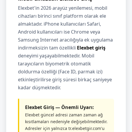
Elexbet'in 2026 arayüz yenilemesi, mobil
cihazları birinci sınıf platform olarak ele
almaktadır. iPhone kullanıcıları Safari,
Android kullanıcıları ise Chrome veya
Samsung Internet aracılığıyla ek uygulama
indirmeksizin tam özellikli
Elexbet giriş
deneyimi yaşayabilmektedir. Mobil
tarayıcıların biyometrik otomatik
doldurma özelliği (Face ID, parmak izi)
etkinleştirilirse giriş süresi birkaç saniyeye
kadar düşmektedir.
Elexbet Giriş — Önemli Uyarı:
Elexbet güncel adresi zaman zaman ağ
kısıtlamaları nedeniyle değişebilmektedir.
Adresler için yalnızca tr.elexbetgir.com'u