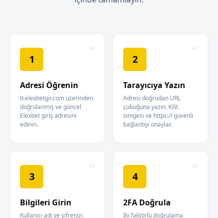
1
2
Adresi Öğrenin
Tarayıcıya Yazın
tr.elexbetgir.com üzerinden
Adresi doğrudan URL
doğrulanmış ve güncel
çubuğuna yazın. Kilit
Elexbet giriş adresini
simgesi ve https:// güvenli
edinin.
bağlantıyı onaylar.
3
4
Bilgileri Girin
2FA Doğrula
Kullanıcı adı ve şifrenizi
İki faktörlü doğrulama