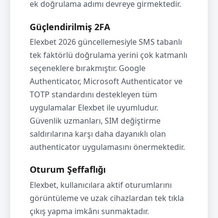
ek doğrulama adımı devreye girmektedir.
Güçlendirilmiş 2FA
Elexbet 2026 güncellemesiyle SMS tabanlı
tek faktörlü doğrulama yerini çok katmanlı
seçeneklere bırakmıştır. Google
Authenticator, Microsoft Authenticator ve
TOTP standardını destekleyen tüm
uygulamalar Elexbet ile uyumludur.
Güvenlik uzmanları, SIM değiştirme
saldırılarına karşı daha dayanıklı olan
authenticator uygulamasını önermektedir.
Oturum Şeffaflığı
Elexbet, kullanıcılara aktif oturumlarını
görüntüleme ve uzak cihazlardan tek tıkla
çıkış yapma imkânı sunmaktadır.