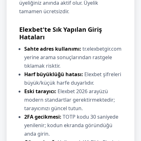
üyeliğiniz anında aktif olur. Üyelik
tamamen ücretsizdir.
Elexbet'te Sık Yapılan Giriş
Hataları
Sahte adres kullanımı:
tr.elexbetgir.com
yerine arama sonuçlarından rastgele
tıklamak risktir.
Harf büyüklüğü hatası:
Elexbet şifreleri
büyük/küçük harfe duyarlıdır.
Eski tarayıcı:
Elexbet 2026 arayüzü
modern standartlar gerektirmektedir;
tarayıcınızı güncel tutun.
2FA gecikmesi:
TOTP kodu 30 saniyede
yenilenir; kodun ekranda göründüğü
anda girin.