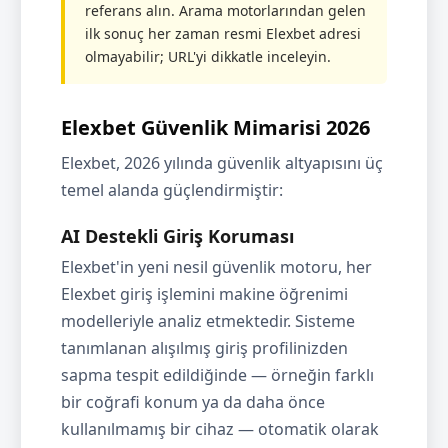
referans alın. Arama motorlarından gelen
ilk sonuç her zaman resmi Elexbet adresi
olmayabilir; URL'yi dikkatle inceleyin.
Elexbet Güvenlik Mimarisi 2026
Elexbet, 2026 yılında güvenlik altyapısını üç
temel alanda güçlendirmiştir:
AI Destekli Giriş Koruması
Elexbet'in yeni nesil güvenlik motoru, her
Elexbet giriş işlemini makine öğrenimi
modelleriyle analiz etmektedir. Sisteme
tanımlanan alışılmış giriş profilinizden
sapma tespit edildiğinde — örneğin farklı
bir coğrafi konum ya da daha önce
kullanılmamış bir cihaz — otomatik olarak