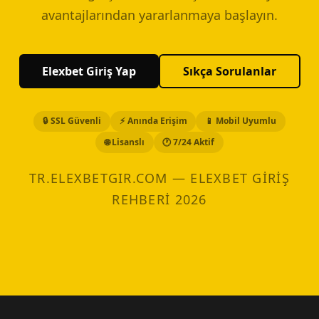
avantajlarından yararlanmaya başlayın.
Elexbet Giriş Yap
Sıkça Sorulanlar
🔒 SSL Güvenli
⚡ Anında Erişim
📱 Mobil Uyumlu
🌐 Lisanslı
🕐 7/24 Aktif
TR.ELEXBETGIR.COM — ELEXBET GİRİŞ
REHBERİ 2026