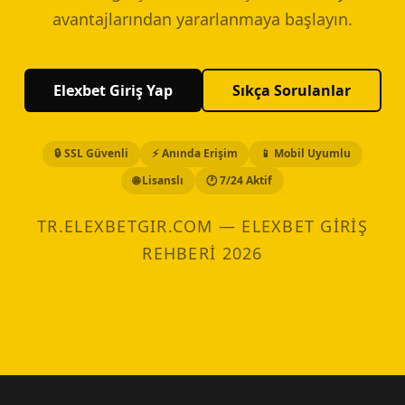
avantajlarından yararlanmaya başlayın.
Elexbet Giriş Yap
Sıkça Sorulanlar
🔒 SSL Güvenli
⚡ Anında Erişim
📱 Mobil Uyumlu
🌐 Lisanslı
🕐 7/24 Aktif
TR.ELEXBETGIR.COM — ELEXBET GİRİŞ
REHBERİ 2026