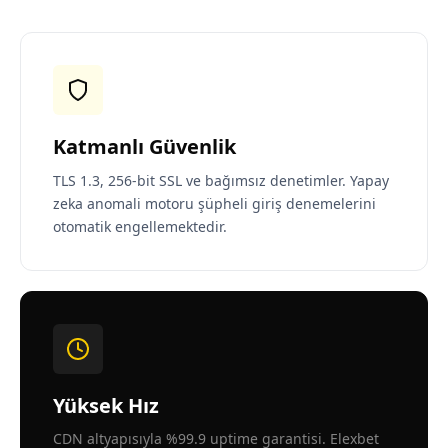
Katmanlı Güvenlik
TLS 1.3, 256-bit SSL ve bağımsız denetimler. Yapay
zeka anomali motoru şüpheli giriş denemelerini
otomatik engellemektedir.
Yüksek Hız
CDN altyapısıyla %99.9 uptime garantisi. Elexbet