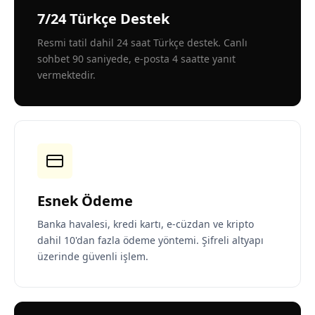
7/24 Türkçe Destek
Resmi tatil dahil 24 saat Türkçe destek. Canlı
sohbet 90 saniyede, e-posta 4 saatte yanıt
vermektedir.
Esnek Ödeme
Banka havalesi, kredi kartı, e-cüzdan ve kripto
dahil 10'dan fazla ödeme yöntemi. Şifreli altyapı
üzerinde güvenli işlem.