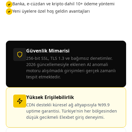
Banka, e-cüzdan ve kripto dahil 10+ ödeme yöntemi
✓
Yeni üyelere özel hoş geldin avantajları
✓
Güvenlik Mimarisi
256-bit SSL, TLS 1.3 ve bağımsız denetimler.
2026 güncellemesiyle eklenen AI anomali
motoru alışılmadık girişimleri gerçek zamanlı
tespit etmektedir.
Yüksek Erişilebilirlik
CDN destekli küresel ağ altyapısıyla %99.9
uptime garantisi. Türkiye'nin her bölgesinden
düşük gecikmeli Elexbet giriş deneyimi.