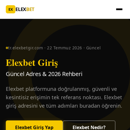
ELEX
BET
EX
tr.elexbetgir.com · 22 Temmuz 2026 · Güncel
Elexbet Giriş
Güncel Adres & 2026 Rehberi
Elexbet platformuna doğrulanmış, güvenli ve
kesintisiz erişimin tek referans noktası. Elexbet
giriş adresini ve tüm adımları buradan öğrenin.
Elexbet Giriş Yap
Elexbet Nedir?