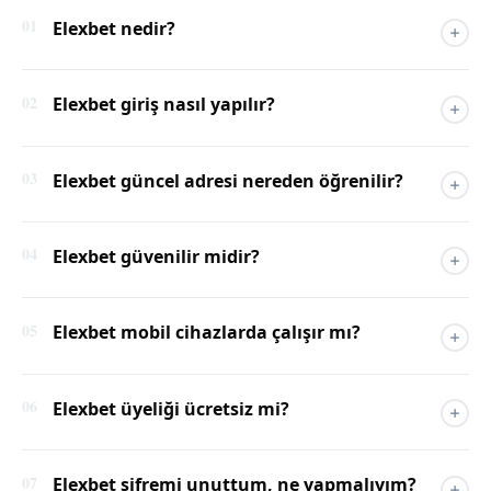
01
Elexbet nedir?
Elexbet, uluslararası lisans kapsamında faaliyet
02
Elexbet giriş nasıl yapılır?
gösteren, Türk kullanıcılara tam Türkçe arayüz ve 7/24
destek sunan dijital eğlence ve interaktif içerik
platformudur. Güvenlik odaklı altyapısı ve kesintisiz
tr.elexbetgir.com üzerinden doğrulanmış güncel
03
Elexbet güncel adresi nereden öğrenilir?
erişim altyapısıyla kullanıcı memnuniyetini öncelikli
Elexbet giriş adresini edinin. Adresi tarayıcınıza
hedef olarak benimseyen Elexbet, yıllar içinde güçlü
doğrudan yazın; URL'de kilit simgesi ve "https://"
bir üye tabanı oluşturmuştur.
olduğunu doğrulayın. Kullanıcı adı ve şifrenizi giriş
Elexbet güncel giriş adresi için tr.elexbetgir.com
04
Elexbet güvenilir midir?
formuna girin, Giriş butonuna tıklayın. 2FA aktifse
sayfasını düzenli olarak takip edin. Adres değişiklikleri
SMS ya da authenticator kodunuzu da girerek işlemi
anlık olarak güncellenmektedir. Arama motorlarından
tamamlayın.
ulaşılan sonuçlar her zaman resmi adres
Evet. Elexbet, uluslararası lisans çerçevesinde faaliyet
05
Elexbet mobil cihazlarda çalışır mı?
olmayabileceğinden, doğrulama için bu sayfayı
göstermekte olup bağımsız güvenlik denetimlerinden
kullanın ve adresi tarayıcınızda yer imi olarak
geçmektedir. 256-bit SSL şifreleme, TLS 1.3 protokolü
kaydedin.
ve yapay zeka destekli anomali tespiti, platformun
Evet. Elexbet'in 2026'da yenilenen duyarlı (responsive)
06
Elexbet üyeliği ücretsiz mi?
güvenlik standartlarını yüksek tutmaktadır.
arayüzü iOS ve Android'in tüm güncel sürümlerinde
sorunsuz çalışmaktadır. Ek uygulama indirmeye gerek
kalmadan mobil tarayıcıdan Elexbet giriş yapabilir,
Evet, Elexbet üyeliği tamamen ücretsizdir. Güncel
07
Elexbet şifremi unuttum, ne yapmalıyım?