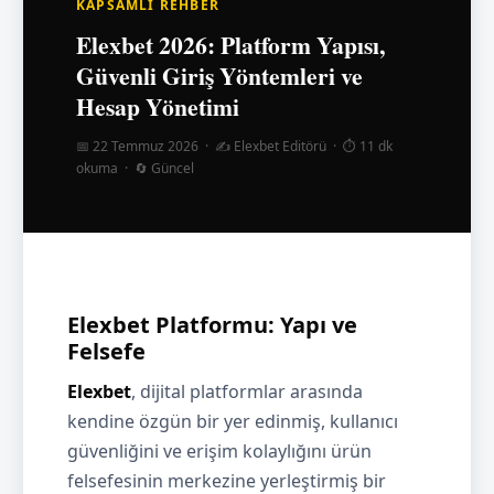
KAPSAMLI REHBER
Elexbet 2026: Platform Yapısı,
Güvenli Giriş Yöntemleri ve
Hesap Yönetimi
📅 22 Temmuz 2026 · ✍ Elexbet Editörü · ⏱ 11 dk
okuma · 🔄 Güncel
Elexbet Platformu: Yapı ve
Felsefe
Elexbet
, dijital platformlar arasında
kendine özgün bir yer edinmiş, kullanıcı
güvenliğini ve erişim kolaylığını ürün
felsefesinin merkezine yerleştirmiş bir