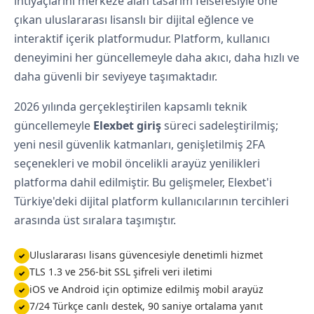
ihtiyaçlarını merkeze alan tasarım felsefesiyle öne
çıkan uluslararası lisanslı bir dijital eğlence ve
interaktif içerik platformudur. Platform, kullanıcı
deneyimini her güncellemeyle daha akıcı, daha hızlı ve
daha güvenli bir seviyeye taşımaktadır.
2026 yılında gerçekleştirilen kapsamlı teknik
güncellemeyle
Elexbet giriş
süreci sadeleştirilmiş;
yeni nesil güvenlik katmanları, genişletilmiş 2FA
seçenekleri ve mobil öncelikli arayüz yenilikleri
platforma dahil edilmiştir. Bu gelişmeler, Elexbet'i
Türkiye'deki dijital platform kullanıcılarının tercihleri
arasında üst sıralara taşımıştır.
Uluslararası lisans güvencesiyle denetimli hizmet
✓
TLS 1.3 ve 256-bit SSL şifreli veri iletimi
✓
iOS ve Android için optimize edilmiş mobil arayüz
✓
7/24 Türkçe canlı destek, 90 saniye ortalama yanıt
✓