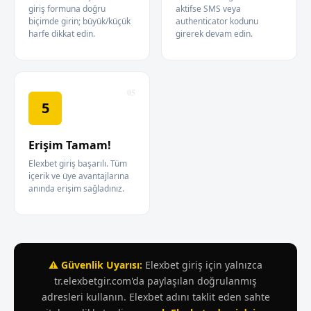
giriş formuna doğru
aktifse SMS veya
biçimde girin; büyük/küçük
authenticator kodunu
harfe dikkat edin.
girerek devam edin.
5
Erişim Tamam!
Elexbet giriş başarılı. Tüm
içerik ve üye avantajlarına
anında erişim sağladınız.
⚠ Güvenlik Uyarısı:
Elexbet giriş için yalnızca
tr.elexbetgir.com'da paylaşılan doğrulanmış
adresleri kullanın. Elexbet adını taklit eden sahte