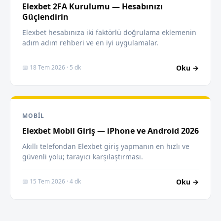
Elexbet 2FA Kurulumu — Hesabınızı
Güçlendirin
Elexbet hesabınıza iki faktörlü doğrulama eklemenin
adım adım rehberi ve en iyi uygulamalar.
Oku →
📅 18 Tem 2026 · 5 dk
MOBIL
Elexbet Mobil Giriş — iPhone ve Android 2026
Akıllı telefondan Elexbet giriş yapmanın en hızlı ve
güvenli yolu; tarayıcı karşılaştırması.
Oku →
📅 15 Tem 2026 · 4 dk