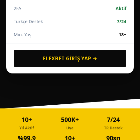
2FA
Aktif
Türkçe Destek
7/24
Min. Yaş
18+
ELEXBET GİRİŞ YAP →
10+
500K+
7/24
Yıl Aktif
Üye
TR Destek
%99.9
10+
90sn