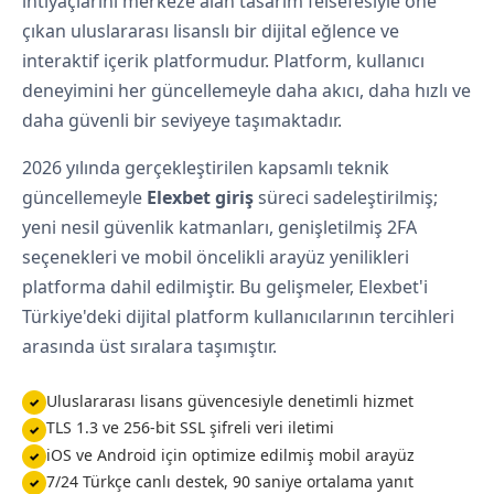
ihtiyaçlarını merkeze alan tasarım felsefesiyle öne
çıkan uluslararası lisanslı bir dijital eğlence ve
interaktif içerik platformudur. Platform, kullanıcı
deneyimini her güncellemeyle daha akıcı, daha hızlı ve
daha güvenli bir seviyeye taşımaktadır.
2026 yılında gerçekleştirilen kapsamlı teknik
güncellemeyle
Elexbet giriş
süreci sadeleştirilmiş;
yeni nesil güvenlik katmanları, genişletilmiş 2FA
seçenekleri ve mobil öncelikli arayüz yenilikleri
platforma dahil edilmiştir. Bu gelişmeler, Elexbet'i
Türkiye'deki dijital platform kullanıcılarının tercihleri
arasında üst sıralara taşımıştır.
Uluslararası lisans güvencesiyle denetimli hizmet
✓
TLS 1.3 ve 256-bit SSL şifreli veri iletimi
✓
iOS ve Android için optimize edilmiş mobil arayüz
✓
7/24 Türkçe canlı destek, 90 saniye ortalama yanıt
✓