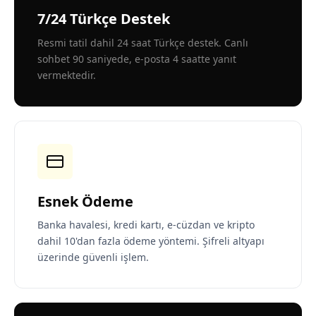
7/24 Türkçe Destek
Resmi tatil dahil 24 saat Türkçe destek. Canlı
sohbet 90 saniyede, e-posta 4 saatte yanıt
vermektedir.
Esnek Ödeme
Banka havalesi, kredi kartı, e-cüzdan ve kripto
dahil 10'dan fazla ödeme yöntemi. Şifreli altyapı
üzerinde güvenli işlem.