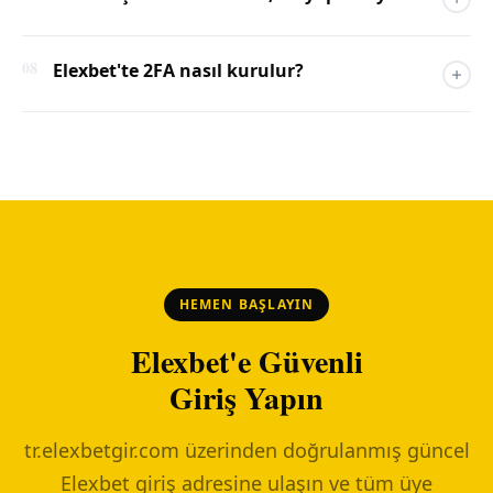
tüm özelliklere erişebilirsiniz.
adres üzerinden Kayıt Ol butonuna tıklayın, formu
doldurun ve e-posta veya SMS doğrulamasını
tamamlayın. Hesabınız hemen aktif olur ve hoş geldin
Elexbet giriş ekranındaki "Şifremi Unuttum"
08
Elexbet'te 2FA nasıl kurulur?
avantajlarına anında kavuşursunuz.
bağlantısına tıklayın. Üyelik e-posta adresinize
sıfırlama bağlantısı gönderilecektir. Bağlantı 15 dakika
geçerlidir. E-posta gelmezse spam klasörünüzü
Elexbet hesabınıza giriş yapın, sağ üstteki profil
kontrol edin; sorun devam ederse Elexbet canlı
menüsünden Güvenlik Ayarları'na gidin ve İki Faktörlü
desteğe başvurun.
Doğrulama seçeneğini aktif hale getirin. SMS veya
authenticator uygulama seçeneklerinden birini tercih
edin. SMS'e kıyasla authenticator uygulaması (Google,
Microsoft) SIM swap saldırılarına karşı çok daha
güvenlidir.
HEMEN BAŞLAYIN
Elexbet'e Güvenli
Giriş Yapın
tr.elexbetgir.com üzerinden doğrulanmış güncel
Elexbet giriş adresine ulaşın ve tüm üye