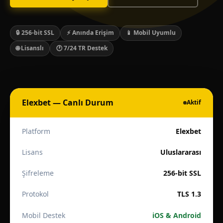
🔒 256-bit SSL
⚡ Anında Erişim
📱 Mobil Uyumlu
🌐 Lisanslı
🕐 7/24 TR Destek
Elexbet — Canlı Durum
Aktif
Platform
Elexbet
Lisans
Uluslararası
Şifreleme
256-bit SSL
Protokol
TLS 1.3
Mobil Destek
iOS & Android