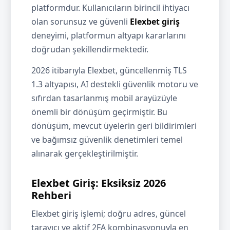
platformdur. Kullanıcıların birincil ihtiyacı
olan sorunsuz ve güvenli
Elexbet giriş
deneyimi, platformun altyapı kararlarını
doğrudan şekillendirmektedir.
2026 itibarıyla Elexbet, güncellenmiş TLS
1.3 altyapısı, AI destekli güvenlik motoru ve
sıfırdan tasarlanmış mobil arayüzüyle
önemli bir dönüşüm geçirmiştir. Bu
dönüşüm, mevcut üyelerin geri bildirimleri
ve bağımsız güvenlik denetimleri temel
alınarak gerçekleştirilmiştir.
Elexbet Giriş: Eksiksiz 2026
Rehberi
Elexbet giriş işlemi; doğru adres, güncel
tarayıcı ve aktif 2FA kombinasyonuyla en