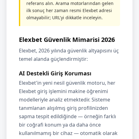
referans alın. Arama motorlarından gelen
ilk sonuç her zaman resmi Elexbet adresi
olmayabilir; URL'yi dikkatle inceleyin.
Elexbet Güvenlik Mimarisi 2026
Elexbet, 2026 yılında güvenlik altyapısını üç
temel alanda güçlendirmiştir:
AI Destekli Giriş Koruması
Elexbet'in yeni nesil güvenlik motoru, her
Elexbet giriş işlemini makine öğrenimi
modelleriyle analiz etmektedir. Sisteme
tanımlanan alışılmış giriş profilinizden
sapma tespit edildiğinde — örneğin farklı
bir coğrafi konum ya da daha önce
kullanılmamış bir cihaz — otomatik olarak