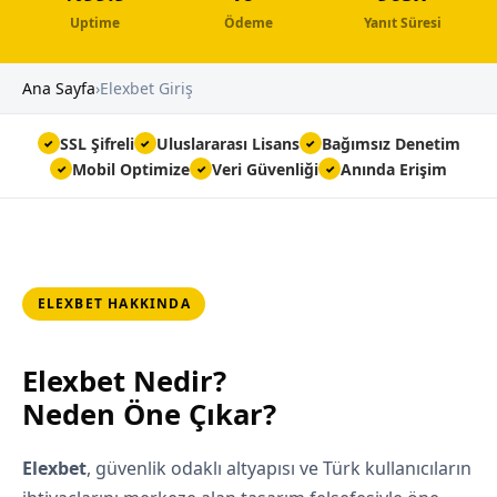
Uptime
Ödeme
Yanıt Süresi
Ana Sayfa
›
Elexbet Giriş
SSL Şifreli
Uluslararası Lisans
Bağımsız Denetim
✓
✓
✓
Mobil Optimize
Veri Güvenliği
Anında Erişim
✓
✓
✓
ELEXBET HAKKINDA
Elexbet Nedir?
Neden Öne Çıkar?
Elexbet
, güvenlik odaklı altyapısı ve Türk kullanıcıların