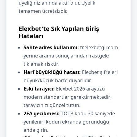
üyeliğiniz anında aktif olur. Üyelik
tamamen ücretsizdir.
Elexbet'te Sık Yapılan Giriş
Hataları
Sahte adres kullanımı:
tr.elexbetgir.com
yerine arama sonuçlarından rastgele
tıklamak risktir.
Harf büyüklüğü hatası:
Elexbet şifreleri
büyük/küçük harfe duyarlıdır.
Eski tarayıcı:
Elexbet 2026 arayüzü
modern standartlar gerektirmektedir;
tarayıcınızı güncel tutun.
2FA gecikmesi:
TOTP kodu 30 saniyede
yenilenir; kodun ekranda göründüğü
anda girin.