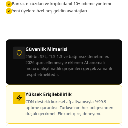
Banka, e-cüzdan ve kripto dahil 10+ ödeme yöntemi
✓
Yeni üyelere özel hoş geldin avantajları
✓
Güvenlik Mimarisi
256-bit SSL, TLS 1.3 ve bağımsız denetimler.
2026 güncellemesiyle eklenen AI anomali
motoru alışılmadık girişimleri gerçek zamanlı
tespit etmektedir.
Yüksek Erişilebilirlik
CDN destekli küresel ağ altyapısıyla %99.9
uptime garantisi. Türkiye'nin her bölgesinden
düşük gecikmeli Elexbet giriş deneyimi.