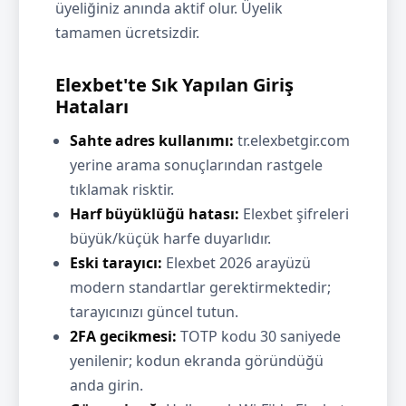
üyeliğiniz anında aktif olur. Üyelik
tamamen ücretsizdir.
Elexbet'te Sık Yapılan Giriş
Hataları
Sahte adres kullanımı:
tr.elexbetgir.com
yerine arama sonuçlarından rastgele
tıklamak risktir.
Harf büyüklüğü hatası:
Elexbet şifreleri
büyük/küçük harfe duyarlıdır.
Eski tarayıcı:
Elexbet 2026 arayüzü
modern standartlar gerektirmektedir;
tarayıcınızı güncel tutun.
2FA gecikmesi:
TOTP kodu 30 saniyede
yenilenir; kodun ekranda göründüğü
anda girin.