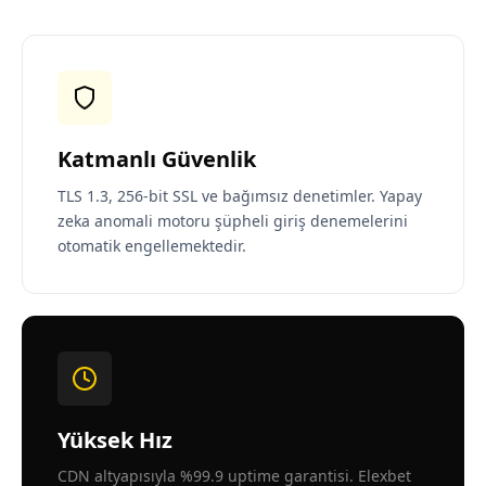
Katmanlı Güvenlik
TLS 1.3, 256-bit SSL ve bağımsız denetimler. Yapay
zeka anomali motoru şüpheli giriş denemelerini
otomatik engellemektedir.
Yüksek Hız
CDN altyapısıyla %99.9 uptime garantisi. Elexbet