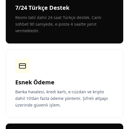
7/24 Türkçe Destek
Resmi tatil dahil 24 saat Türkçe destek. Canlı
sohbet 90 saniyede, e-posta 4 saatte yanıt
vermektedir.
Esnek Ödeme
Banka havalesi, kredi kartı, e-cüzdan ve kripto
dahil 10'dan fazla ödeme yöntemi. Şifreli altyapı
üzerinde güvenli işlem.