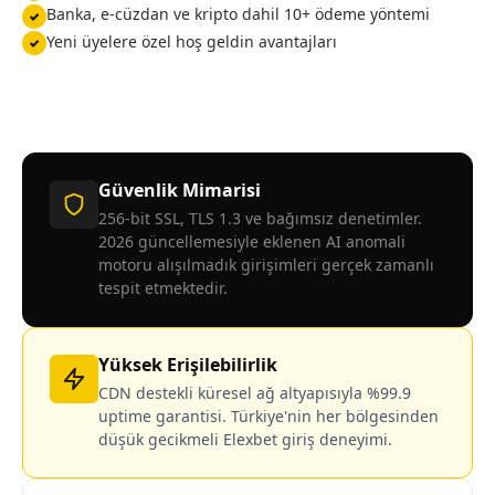
Banka, e-cüzdan ve kripto dahil 10+ ödeme yöntemi
✓
Yeni üyelere özel hoş geldin avantajları
✓
Güvenlik Mimarisi
256-bit SSL, TLS 1.3 ve bağımsız denetimler.
2026 güncellemesiyle eklenen AI anomali
motoru alışılmadık girişimleri gerçek zamanlı
tespit etmektedir.
Yüksek Erişilebilirlik
CDN destekli küresel ağ altyapısıyla %99.9
uptime garantisi. Türkiye'nin her bölgesinden
düşük gecikmeli Elexbet giriş deneyimi.