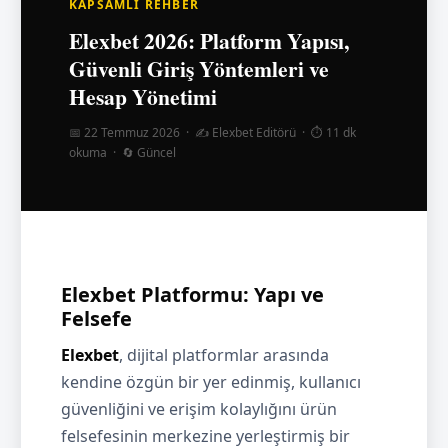
KAPSAMLI REHBER
Elexbet 2026: Platform Yapısı,
Güvenli Giriş Yöntemleri ve
Hesap Yönetimi
📅 22 Temmuz 2026 · ✍ Elexbet Editörü · ⏱ 11 dk
okuma · 🔄 Güncel
Elexbet Platformu: Yapı ve
Felsefe
Elexbet
, dijital platformlar arasında
kendine özgün bir yer edinmiş, kullanıcı
güvenliğini ve erişim kolaylığını ürün
felsefesinin merkezine yerleştirmiş bir