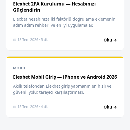
Elexbet 2FA Kurulumu — Hesabınızı
Güçlendirin
Elexbet hesabınıza iki faktörlü doğrulama eklemenin
adım adım rehberi ve en iyi uygulamalar.
Oku →
📅 18 Tem 2026 · 5 dk
MOBIL
Elexbet Mobil Giriş — iPhone ve Android 2026
Akıllı telefondan Elexbet giriş yapmanın en hızlı ve
güvenli yolu; tarayıcı karşılaştırması.
Oku →
📅 15 Tem 2026 · 4 dk