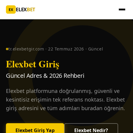
ELEX
BET
EX
tr.elexbetgir.com · 22 Temmuz 2026 · Güncel
Elexbet Giriş
Güncel Adres & 2026 Rehberi
Elexbet platformuna doğrulanmış, güvenli ve
kesintisiz erişimin tek referans noktası. Elexbet
giriş adresini ve tüm adımları buradan öğrenin.
Elexbet Giriş Yap
Elexbet Nedir?