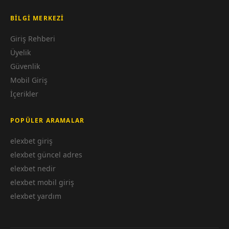
BILGI MERKEZI
Giriş Rehberi
Üyelik
Güvenlik
Mobil Giriş
İçerikler
POPÜLER ARAMALAR
elexbet giriş
elexbet güncel adres
elexbet nedir
elexbet mobil giriş
elexbet yardım