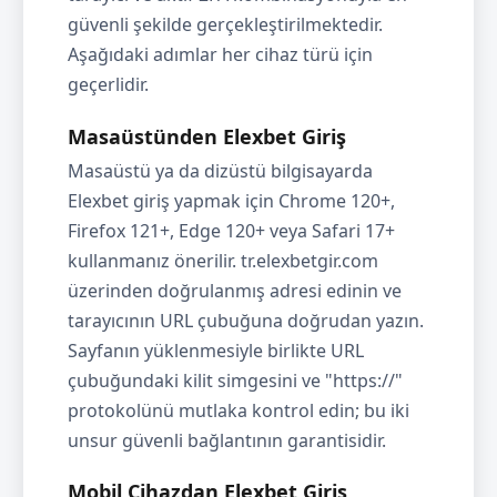
güvenli şekilde gerçekleştirilmektedir.
Aşağıdaki adımlar her cihaz türü için
geçerlidir.
Masaüstünden Elexbet Giriş
Masaüstü ya da dizüstü bilgisayarda
Elexbet giriş yapmak için Chrome 120+,
Firefox 121+, Edge 120+ veya Safari 17+
kullanmanız önerilir. tr.elexbetgir.com
üzerinden doğrulanmış adresi edinin ve
tarayıcının URL çubuğuna doğrudan yazın.
Sayfanın yüklenmesiyle birlikte URL
çubuğundaki kilit simgesini ve "https://"
protokolünü mutlaka kontrol edin; bu iki
unsur güvenli bağlantının garantisidir.
Mobil Cihazdan Elexbet Giriş