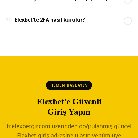
tüm özelliklere erişebilirsiniz.
adres üzerinden Kayıt Ol butonuna tıklayın, formu
doldurun ve e-posta veya SMS doğrulamasını
tamamlayın. Hesabınız hemen aktif olur ve hoş geldin
Elexbet giriş ekranındaki "Şifremi Unuttum"
08
Elexbet'te 2FA nasıl kurulur?
avantajlarına anında kavuşursunuz.
bağlantısına tıklayın. Üyelik e-posta adresinize
sıfırlama bağlantısı gönderilecektir. Bağlantı 15 dakika
geçerlidir. E-posta gelmezse spam klasörünüzü
Elexbet hesabınıza giriş yapın, sağ üstteki profil
kontrol edin; sorun devam ederse Elexbet canlı
menüsünden Güvenlik Ayarları'na gidin ve İki Faktörlü
desteğe başvurun.
Doğrulama seçeneğini aktif hale getirin. SMS veya
authenticator uygulama seçeneklerinden birini tercih
edin. SMS'e kıyasla authenticator uygulaması (Google,
Microsoft) SIM swap saldırılarına karşı çok daha
güvenlidir.
HEMEN BAŞLAYIN
Elexbet'e Güvenli
Giriş Yapın
tr.elexbetgir.com üzerinden doğrulanmış güncel
Elexbet giriş adresine ulaşın ve tüm üye