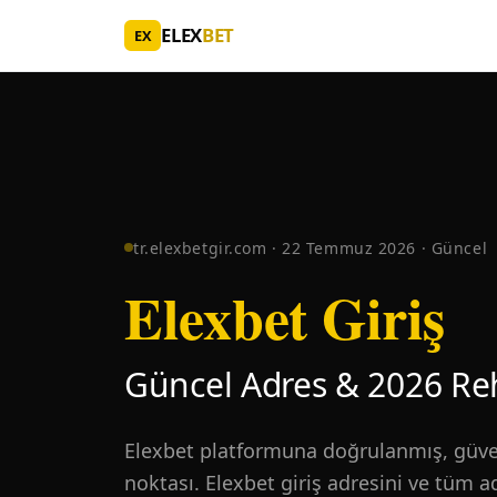
ELEX
BET
EX
tr.elexbetgir.com · 22 Temmuz 2026 · Güncel
Elexbet Giriş
Güncel Adres & 2026 Re
Elexbet platformuna doğrulanmış, güvenl
noktası. Elexbet giriş adresini ve tüm 