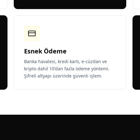
Esnek Ödeme
Banka havalesi, kredi kartı, e-cüzdan ve
kripto dahil 10'dan fazla ödeme yöntemi.
Şifreli altyapı üzerinde güvenli işlem.