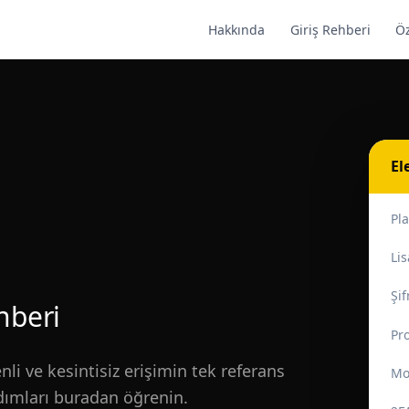
Hakkında
Giriş Rehberi
Öz
El
Pl
Li
Şi
hberi
Pr
i ve kesintisiz erişimin tek referans
Mo
adımları buradan öğrenin.