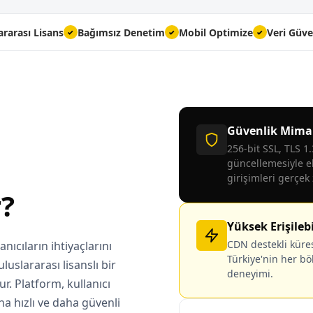
ararası Lisans
Bağımsız Denetim
Mobil Optimize
Veri Güve
✓
✓
✓
Güvenlik Mimar
256-bit SSL, TLS 1
güncellemesiyle e
girişimleri gerçek
?
Yüksek Erişilebi
CDN destekli küres
anıcıların ihtiyaçlarını
Türkiye'nin her bö
uslararası lisanslı bir
deneyimi.
ur. Platform, kullanıcı
a hızlı ve daha güvenli