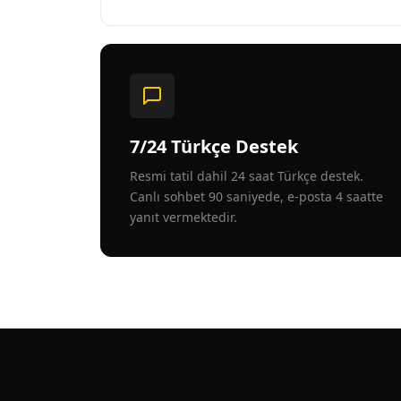
7/24 Türkçe Destek
Resmi tatil dahil 24 saat Türkçe destek.
Canlı sohbet 90 saniyede, e-posta 4 saatte
yanıt vermektedir.