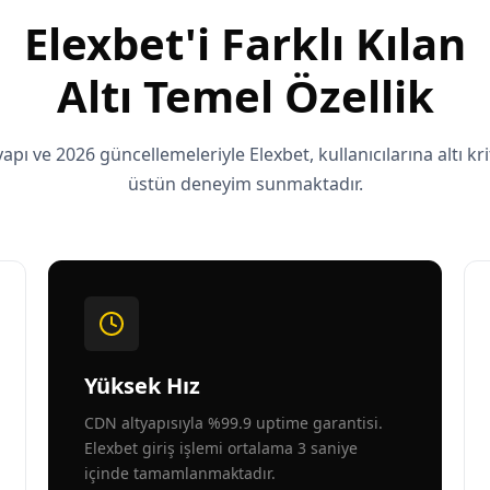
Elexbet'i Farklı Kılan
Altı Temel Özellik
apı ve 2026 güncellemeleriyle Elexbet, kullanıcılarına altı kr
üstün deneyim sunmaktadır.
Yüksek Hız
CDN altyapısıyla %99.9 uptime garantisi.
Elexbet giriş işlemi ortalama 3 saniye
içinde tamamlanmaktadır.