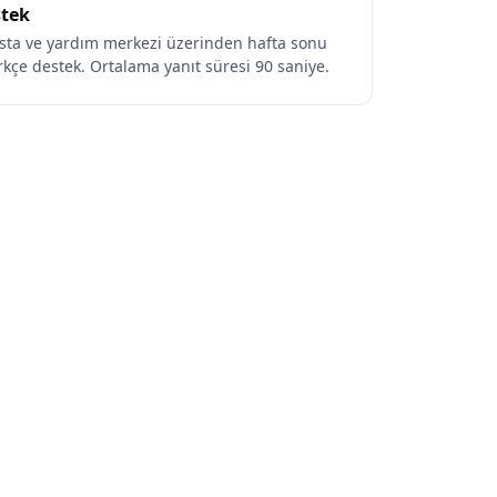
stek
osta ve yardım merkezi üzerinden hafta sonu
ürkçe destek. Ortalama yanıt süresi 90 saniye.