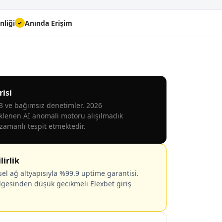
nliği
Anında Erişim
✓
isi
.3 ve bağımsız denetimler. 2026
klenen AI anomali motoru alışılmadık
 zamanlı tespit etmektedir.
lirlik
el ağ altyapısıyla %99.9 uptime garantisi.
lgesinden düşük gecikmeli Elexbet giriş