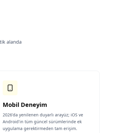
itik alanda
Mobil Deneyim
2026'da yenilenen duyarlı arayüz; iOS ve
Android'in tüm güncel sürümlerinde ek
uygulama gerektirmeden tam erişim.