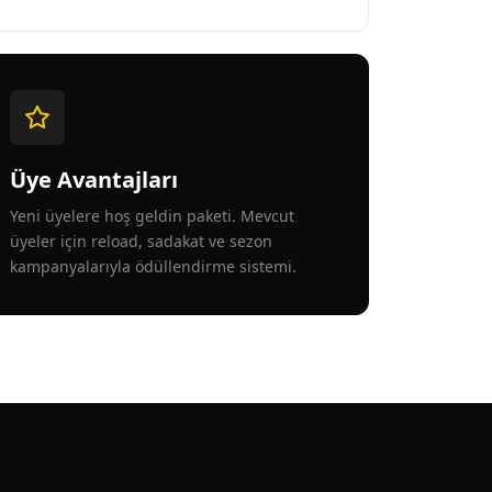
Üye Avantajları
Yeni üyelere hoş geldin paketi. Mevcut
üyeler için reload, sadakat ve sezon
kampanyalarıyla ödüllendirme sistemi.