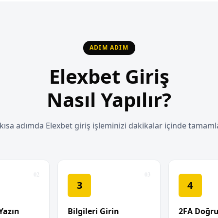
ADIM ADIM
Elexbet Giriş
Nasıl Yapılır?
kısa adımda Elexbet giriş işleminizi dakikalar içinde tamaml
3
4
 Yazın
Bilgileri Girin
2FA Doğru