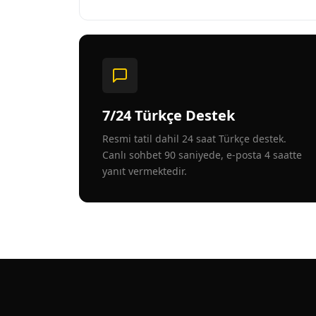
7/24 Türkçe Destek
Resmi tatil dahil 24 saat Türkçe destek.
Canlı sohbet 90 saniyede, e-posta 4 saatte
yanıt vermektedir.