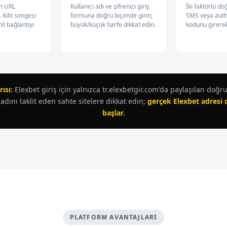
n URL
Kullanıcı adı ve şifrenizi giriş
İki faktörlü d
Kilit simgesi
formuna doğru biçimde girin;
SMS veya auth
nli bağlantıyı
büyük/küçük harfe dikkat edin.
kodunu girere
ısı:
Elexbet giriş için yalnızca tr.elexbetgir.com'da paylaşılan doğr
 adını taklit eden sahte sitelere dikkat edin;
gerçek Elexbet adresi d
başlar.
PLATFORM AVANTAJLARI