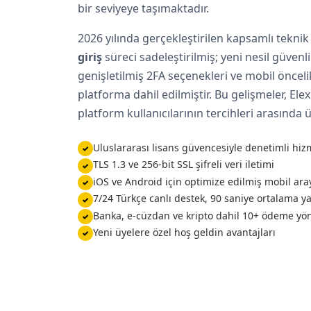
bir seviyeye taşımaktadır.
2026 yılında gerçekleştirilen kapsamlı tekni
giriş
süreci sadeleştirilmiş; yeni nesil güvenl
genişletilmiş 2FA seçenekleri ve mobil öncelik
platforma dahil edilmiştir. Bu gelişmeler, Elexb
platform kullanıcılarının tercihleri arasında üs
Uluslararası lisans güvencesiyle denetimli hiz
✓
TLS 1.3 ve 256-bit SSL şifreli veri iletimi
✓
iOS ve Android için optimize edilmiş mobil ara
✓
7/24 Türkçe canlı destek, 90 saniye ortalama ya
✓
Banka, e-cüzdan ve kripto dahil 10+ ödeme yö
✓
Yeni üyelere özel hoş geldin avantajları
✓