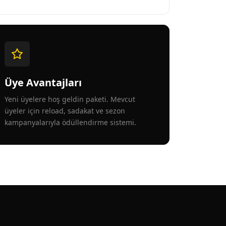
Üye Avantajları
Yeni üyelere hoş geldin paketi. Mevcut
üyeler için reload, sadakat ve sezon
kampanyalarıyla ödüllendirme sistemi.