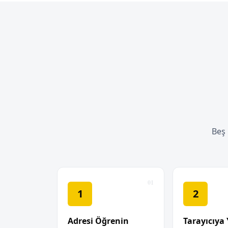
Beş 
1
2
Adresi Öğrenin
Tarayıcıya