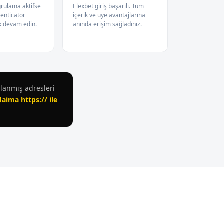
oğrulama aktifse
Elexbet giriş başarılı. Tüm
enticator
içerik ve üye avantajlarına
k devam edin.
anında erişim sağladınız.
ulanmış adresleri
aima https:// ile