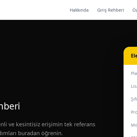
Hakkında
Giriş Rehberi
Öz
El
Pl
Li
Şi
hberi
Pr
i ve kesintisiz erişimin tek referans
Mo
adımları buradan öğrenin.