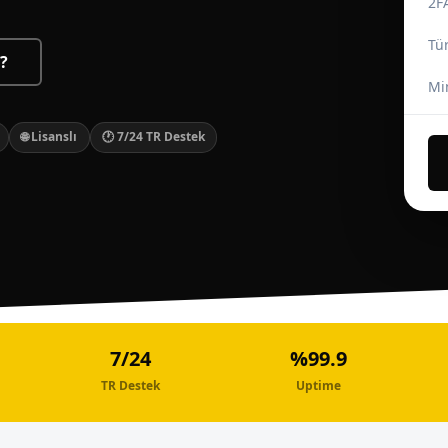
2F
Tü
?
Mi
🌐 Lisanslı
🕐 7/24 TR Destek
7/24
%99.9
TR Destek
Uptime