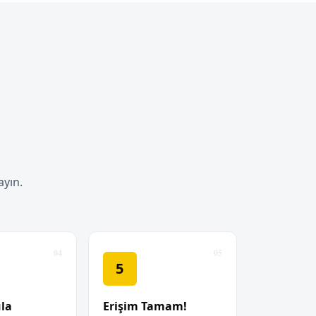
ayın.
5
la
Erişim Tamam!