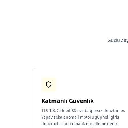
Güçlü alty
Katmanlı Güvenlik
TLS 1.3, 256-bit SSL ve bağımsız denetimler.
Yapay zeka anomali motoru şüpheli giriş
denemelerini otomatik engellemektedir.