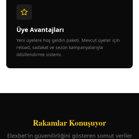
Üye Avantajları
Yeni üyelere hoş geldin paketi. Mevcut üyeler için
reload, sadakat ve sezon kampanyalarıyla
ödüllendirme sistemi.
Rakamlar Konuşuyor
Elexbet'in güvenilirliğini gösteren somut veriler