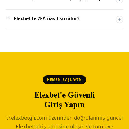
tüm özelliklere erişebilirsiniz.
adres üzerinden Kayıt Ol butonuna tıklayın, formu
doldurun ve e-posta veya SMS doğrulamasını
tamamlayın. Hesabınız hemen aktif olur ve hoş geldin
Elexbet giriş ekranındaki "Şifremi Unuttum"
08
Elexbet'te 2FA nasıl kurulur?
avantajlarına anında kavuşursunuz.
bağlantısına tıklayın. Üyelik e-posta adresinize
sıfırlama bağlantısı gönderilecektir. Bağlantı 15 dakika
geçerlidir. E-posta gelmezse spam klasörünüzü
Elexbet hesabınıza giriş yapın, sağ üstteki profil
kontrol edin; sorun devam ederse Elexbet canlı
menüsünden Güvenlik Ayarları'na gidin ve İki Faktörlü
desteğe başvurun.
Doğrulama seçeneğini aktif hale getirin. SMS veya
authenticator uygulama seçeneklerinden birini tercih
edin. SMS'e kıyasla authenticator uygulaması (Google,
Microsoft) SIM swap saldırılarına karşı çok daha
güvenlidir.
HEMEN BAŞLAYIN
Elexbet'e Güvenli
Giriş Yapın
tr.elexbetgir.com üzerinden doğrulanmış güncel
Elexbet giriş adresine ulaşın ve tüm üye