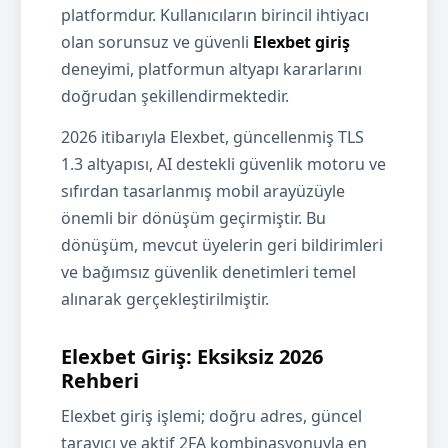
platformdur. Kullanıcıların birincil ihtiyacı
olan sorunsuz ve güvenli
Elexbet giriş
deneyimi, platformun altyapı kararlarını
doğrudan şekillendirmektedir.
2026 itibarıyla Elexbet, güncellenmiş TLS
1.3 altyapısı, AI destekli güvenlik motoru ve
sıfırdan tasarlanmış mobil arayüzüyle
önemli bir dönüşüm geçirmiştir. Bu
dönüşüm, mevcut üyelerin geri bildirimleri
ve bağımsız güvenlik denetimleri temel
alınarak gerçekleştirilmiştir.
Elexbet Giriş: Eksiksiz 2026
Rehberi
Elexbet giriş işlemi; doğru adres, güncel
tarayıcı ve aktif 2FA kombinasyonuyla en