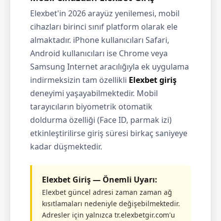
Elexbet'in 2026 arayüz yenilemesi, mobil
cihazları birinci sınıf platform olarak ele
almaktadır. iPhone kullanıcıları Safari,
Android kullanıcıları ise Chrome veya
Samsung Internet aracılığıyla ek uygulama
indirmeksizin tam özellikli
Elexbet giriş
deneyimi yaşayabilmektedir. Mobil
tarayıcıların biyometrik otomatik
doldurma özelliği (Face ID, parmak izi)
etkinleştirilirse giriş süresi birkaç saniyeye
kadar düşmektedir.
Elexbet Giriş — Önemli Uyarı:
Elexbet güncel adresi zaman zaman ağ
kısıtlamaları nedeniyle değişebilmektedir.
Adresler için yalnızca tr.elexbetgir.com'u