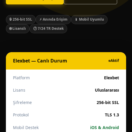
🔒 256-bit SSL
⚡ Anında Erişim
📱 Mobil Uyumlu
🌐 Lisanslı
🕐 7/24 TR Destek
Elexbet — Canlı Durum
Aktif
Platform
Elexbet
Lisans
Uluslararası
Şifreleme
256-bit SSL
Protokol
TLS 1.3
Mobil Destek
iOS & Android