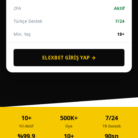
2FA
Aktif
Türkçe Destek
7/24
Min. Yaş
18+
ELEXBET GİRİŞ YAP →
10+
500K+
7/24
Yıl Aktif
Üye
TR Destek
%99.9
10+
90sn