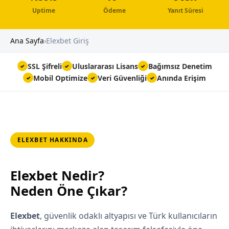
Uptime
Ödeme
Yanıt Süresi
Ana Sayfa
›
Elexbet Giriş
SSL Şifreli
Uluslararası Lisans
Bağımsız Denetim
✓
✓
✓
Mobil Optimize
Veri Güvenliği
Anında Erişim
✓
✓
✓
ELEXBET HAKKINDA
Elexbet Nedir?
Neden Öne Çıkar?
Elexbet
, güvenlik odaklı altyapısı ve Türk kullanıcıların