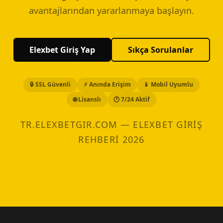
avantajlarından yararlanmaya başlayın.
Elexbet Giriş Yap
Sıkça Sorulanlar
🔒 SSL Güvenli
⚡ Anında Erişim
📱 Mobil Uyumlu
🌐 Lisanslı
🕐 7/24 Aktif
TR.ELEXBETGIR.COM — ELEXBET GİRİŞ
REHBERİ 2026