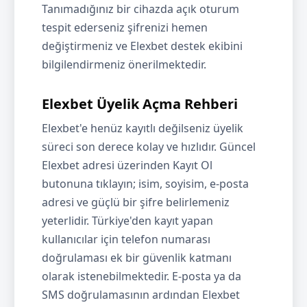
Tanımadığınız bir cihazda açık oturum
tespit ederseniz şifrenizi hemen
değiştirmeniz ve Elexbet destek ekibini
bilgilendirmeniz önerilmektedir.
Elexbet Üyelik Açma Rehberi
Elexbet'e henüz kayıtlı değilseniz üyelik
süreci son derece kolay ve hızlıdır. Güncel
Elexbet adresi üzerinden Kayıt Ol
butonuna tıklayın; isim, soyisim, e-posta
adresi ve güçlü bir şifre belirlemeniz
yeterlidir. Türkiye'den kayıt yapan
kullanıcılar için telefon numarası
doğrulaması ek bir güvenlik katmanı
olarak istenebilmektedir. E-posta ya da
SMS doğrulamasının ardından Elexbet