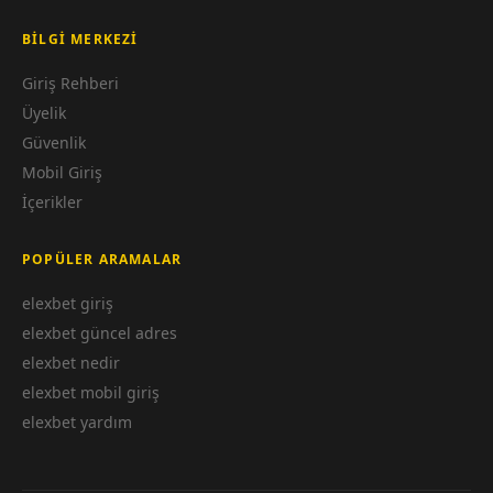
BILGI MERKEZI
Giriş Rehberi
Üyelik
Güvenlik
Mobil Giriş
İçerikler
POPÜLER ARAMALAR
elexbet giriş
elexbet güncel adres
elexbet nedir
elexbet mobil giriş
elexbet yardım