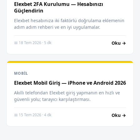
Elexbet 2FA Kurulumu — Hesabınızı
Güçlendirin
Elexbet hesabınıza iki faktörlü doğrulama eklemenin
adım adım rehberi ve en iyi uygulamalar.
Oku →
📅 18 Tem 2026 · 5 dk
MOBIL
Elexbet Mobil Giriş — iPhone ve Android 2026
Akıllı telefondan Elexbet giriş yapmanın en hızlı ve
güvenli yolu; tarayıcı karşılaştırması.
Oku →
📅 15 Tem 2026 · 4 dk