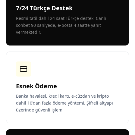
7/24 Türkçe Destek
Resmi tatil dahil 24 saat Türkçe destek. Canlı
sohbet 90 saniyede, e-posta 4 saatte yanıt
vermektedir.
Esnek Ödeme
Banka havalesi, kredi kartı, e-cüzdan ve kripto
dahil 10'dan fazla ödeme yöntemi. Şifreli altyapı
üzerinde güvenli işlem.