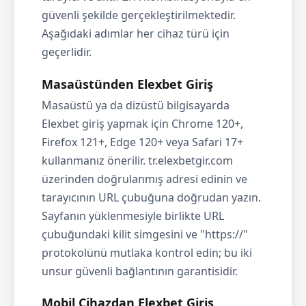
güvenli şekilde gerçekleştirilmektedir.
Aşağıdaki adımlar her cihaz türü için
geçerlidir.
Masaüstünden Elexbet Giriş
Masaüstü ya da dizüstü bilgisayarda
Elexbet giriş yapmak için Chrome 120+,
Firefox 121+, Edge 120+ veya Safari 17+
kullanmanız önerilir. tr.elexbetgir.com
üzerinden doğrulanmış adresi edinin ve
tarayıcının URL çubuğuna doğrudan yazın.
Sayfanın yüklenmesiyle birlikte URL
çubuğundaki kilit simgesini ve "https://"
protokolünü mutlaka kontrol edin; bu iki
unsur güvenli bağlantının garantisidir.
Mobil Cihazdan Elexbet Giriş