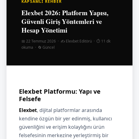
KAPSAMLI REHBER
Elexbet 2026: Platform Yapısı,
Güvenli Giriş Yöntemleri ve
Hesap Yönetimi
📅 22 Temmuz 2026 · ✍ Elexbet Editörü · ⏱ 11 dk
okuma · 🔄 Güncel
Elexbet Platformu: Yapı ve
Felsefe
Elexbet
, dijital platformlar arasında
kendine özgün bir yer edinmiş, kullanıcı
güvenliğini ve erişim kolaylığını ürün
felsefesinin merkezine yerleştirmiş bir