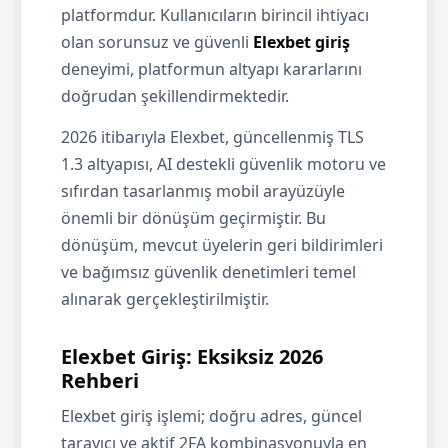
platformdur. Kullanıcıların birincil ihtiyacı
olan sorunsuz ve güvenli
Elexbet giriş
deneyimi, platformun altyapı kararlarını
doğrudan şekillendirmektedir.
2026 itibarıyla Elexbet, güncellenmiş TLS
1.3 altyapısı, AI destekli güvenlik motoru ve
sıfırdan tasarlanmış mobil arayüzüyle
önemli bir dönüşüm geçirmiştir. Bu
dönüşüm, mevcut üyelerin geri bildirimleri
ve bağımsız güvenlik denetimleri temel
alınarak gerçekleştirilmiştir.
Elexbet Giriş: Eksiksiz 2026
Rehberi
Elexbet giriş işlemi; doğru adres, güncel
tarayıcı ve aktif 2FA kombinasyonuyla en