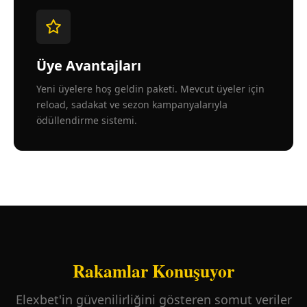
Üye Avantajları
Yeni üyelere hoş geldin paketi. Mevcut üyeler için
reload, sadakat ve sezon kampanyalarıyla
ödüllendirme sistemi.
Rakamlar Konuşuyor
Elexbet'in güvenilirliğini gösteren somut veriler