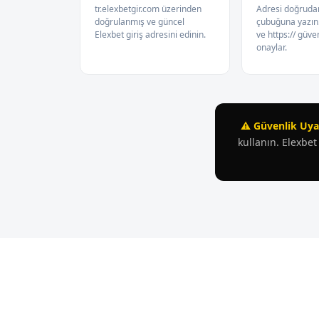
tr.elexbetgir.com üzerinden
Adresi doğruda
doğrulanmış ve güncel
çubuğuna yazın. 
Elexbet giriş adresini edinin.
ve https:// güve
onaylar.
⚠ Güvenlik Uyar
kullanın. Elexbet