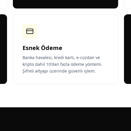
Esnek Ödeme
Banka havalesi, kredi kartı, e-cüzdan ve
kripto dahil 10'dan fazla ödeme yöntemi.
Şifreli altyapı üzerinde güvenli işlem.