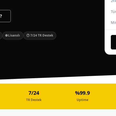
2F
Tü
?
Mi
🌐 Lisanslı
🕐 7/24 TR Destek
7/24
%99.9
TR Destek
Uptime