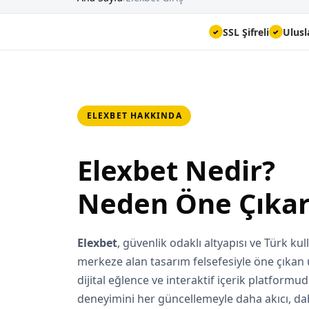
SSL Şifreli
Ulusl
✓
✓
ELEXBET HAKKINDA
Elexbet Nedir?
Neden Öne Çıkar
Elexbet
, güvenlik odaklı altyapısı ve Türk kull
merkeze alan tasarım felsefesiyle öne çıkan ul
dijital eğlence ve interaktif içerik platformud
deneyimini her güncellemeyle daha akıcı, dah