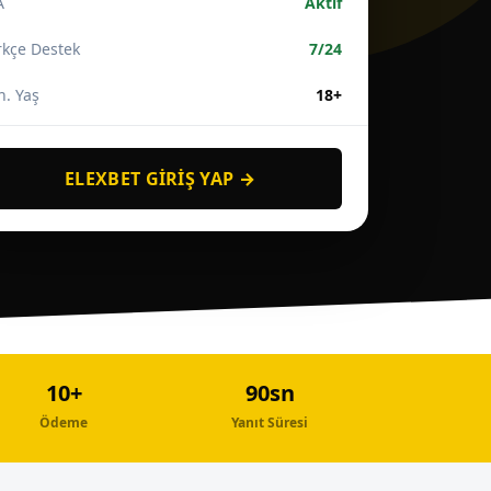
A
Aktif
rkçe Destek
7/24
n. Yaş
18+
ELEXBET GİRİŞ YAP →
10+
90sn
Ödeme
Yanıt Süresi