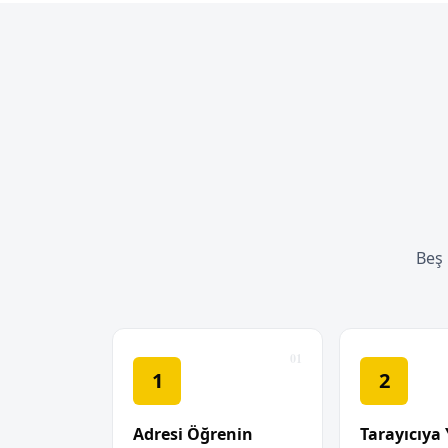
Beş 
1
2
Adresi Öğrenin
Tarayıcıya