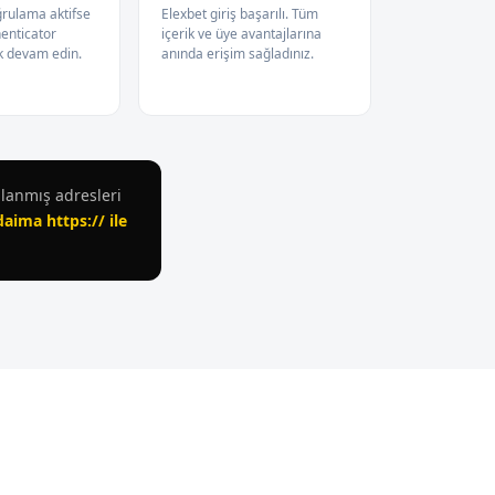
oğrulama aktifse
Elexbet giriş başarılı. Tüm
enticator
içerik ve üye avantajlarına
k devam edin.
anında erişim sağladınız.
ulanmış adresleri
aima https:// ile