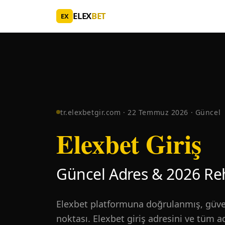
ELEX
BET
EX
tr.elexbetgir.com · 22 Temmuz 2026 · Güncel
Elexbet Giriş
Güncel Adres & 2026 Re
Elexbet platformuna doğrulanmış, güvenl
noktası. Elexbet giriş adresini ve tüm 