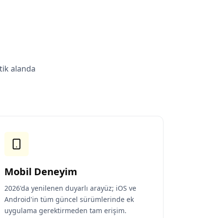
itik alanda
Mobil Deneyim
2026'da yenilenen duyarlı arayüz; iOS ve
Android'in tüm güncel sürümlerinde ek
uygulama gerektirmeden tam erişim.