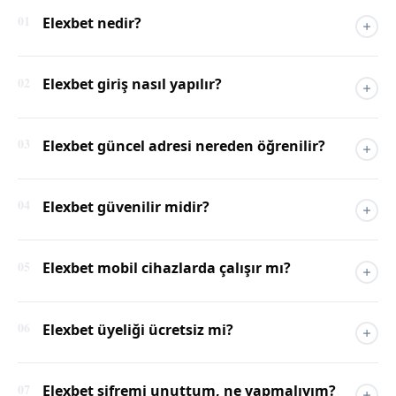
01
Elexbet nedir?
Elexbet, uluslararası lisans kapsamında faaliyet
02
Elexbet giriş nasıl yapılır?
gösteren, Türk kullanıcılara tam Türkçe arayüz ve 7/24
destek sunan dijital eğlence ve interaktif içerik
platformudur. Güvenlik odaklı altyapısı ve kesintisiz
tr.elexbetgir.com üzerinden doğrulanmış güncel
03
Elexbet güncel adresi nereden öğrenilir?
erişim altyapısıyla kullanıcı memnuniyetini öncelikli
Elexbet giriş adresini edinin. Adresi tarayıcınıza
hedef olarak benimseyen Elexbet, yıllar içinde güçlü
doğrudan yazın; URL'de kilit simgesi ve "https://"
bir üye tabanı oluşturmuştur.
olduğunu doğrulayın. Kullanıcı adı ve şifrenizi giriş
Elexbet güncel giriş adresi için tr.elexbetgir.com
04
Elexbet güvenilir midir?
formuna girin, Giriş butonuna tıklayın. 2FA aktifse
sayfasını düzenli olarak takip edin. Adres değişiklikleri
SMS ya da authenticator kodunuzu da girerek işlemi
anlık olarak güncellenmektedir. Arama motorlarından
tamamlayın.
ulaşılan sonuçlar her zaman resmi adres
Evet. Elexbet, uluslararası lisans çerçevesinde faaliyet
05
Elexbet mobil cihazlarda çalışır mı?
olmayabileceğinden, doğrulama için bu sayfayı
göstermekte olup bağımsız güvenlik denetimlerinden
kullanın ve adresi tarayıcınızda yer imi olarak
geçmektedir. 256-bit SSL şifreleme, TLS 1.3 protokolü
kaydedin.
ve yapay zeka destekli anomali tespiti, platformun
Evet. Elexbet'in 2026'da yenilenen duyarlı (responsive)
06
Elexbet üyeliği ücretsiz mi?
güvenlik standartlarını yüksek tutmaktadır.
arayüzü iOS ve Android'in tüm güncel sürümlerinde
sorunsuz çalışmaktadır. Ek uygulama indirmeye gerek
kalmadan mobil tarayıcıdan Elexbet giriş yapabilir,
Evet, Elexbet üyeliği tamamen ücretsizdir. Güncel
07
Elexbet şifremi unuttum, ne yapmalıyım?