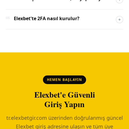
tüm özelliklere erişebilirsiniz.
adres üzerinden Kayıt Ol butonuna tıklayın, formu
doldurun ve e-posta veya SMS doğrulamasını
tamamlayın. Hesabınız hemen aktif olur ve hoş geldin
Elexbet giriş ekranındaki "Şifremi Unuttum"
08
Elexbet'te 2FA nasıl kurulur?
avantajlarına anında kavuşursunuz.
bağlantısına tıklayın. Üyelik e-posta adresinize
sıfırlama bağlantısı gönderilecektir. Bağlantı 15 dakika
geçerlidir. E-posta gelmezse spam klasörünüzü
Elexbet hesabınıza giriş yapın, sağ üstteki profil
kontrol edin; sorun devam ederse Elexbet canlı
menüsünden Güvenlik Ayarları'na gidin ve İki Faktörlü
desteğe başvurun.
Doğrulama seçeneğini aktif hale getirin. SMS veya
authenticator uygulama seçeneklerinden birini tercih
edin. SMS'e kıyasla authenticator uygulaması (Google,
Microsoft) SIM swap saldırılarına karşı çok daha
güvenlidir.
HEMEN BAŞLAYIN
Elexbet'e Güvenli
Giriş Yapın
tr.elexbetgir.com üzerinden doğrulanmış güncel
Elexbet giriş adresine ulaşın ve tüm üye