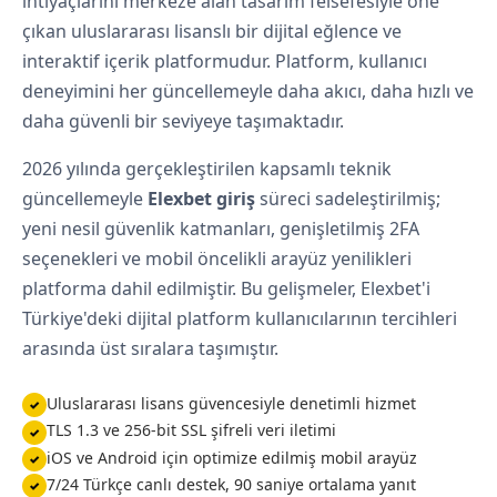
ihtiyaçlarını merkeze alan tasarım felsefesiyle öne
çıkan uluslararası lisanslı bir dijital eğlence ve
interaktif içerik platformudur. Platform, kullanıcı
deneyimini her güncellemeyle daha akıcı, daha hızlı ve
daha güvenli bir seviyeye taşımaktadır.
2026 yılında gerçekleştirilen kapsamlı teknik
güncellemeyle
Elexbet giriş
süreci sadeleştirilmiş;
yeni nesil güvenlik katmanları, genişletilmiş 2FA
seçenekleri ve mobil öncelikli arayüz yenilikleri
platforma dahil edilmiştir. Bu gelişmeler, Elexbet'i
Türkiye'deki dijital platform kullanıcılarının tercihleri
arasında üst sıralara taşımıştır.
Uluslararası lisans güvencesiyle denetimli hizmet
✓
TLS 1.3 ve 256-bit SSL şifreli veri iletimi
✓
iOS ve Android için optimize edilmiş mobil arayüz
✓
7/24 Türkçe canlı destek, 90 saniye ortalama yanıt
✓