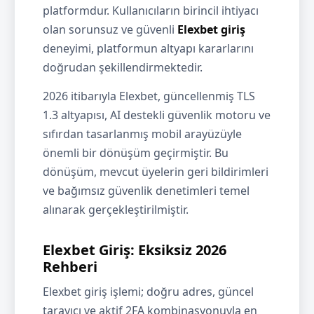
platformdur. Kullanıcıların birincil ihtiyacı
olan sorunsuz ve güvenli
Elexbet giriş
deneyimi, platformun altyapı kararlarını
doğrudan şekillendirmektedir.
2026 itibarıyla Elexbet, güncellenmiş TLS
1.3 altyapısı, AI destekli güvenlik motoru ve
sıfırdan tasarlanmış mobil arayüzüyle
önemli bir dönüşüm geçirmiştir. Bu
dönüşüm, mevcut üyelerin geri bildirimleri
ve bağımsız güvenlik denetimleri temel
alınarak gerçekleştirilmiştir.
Elexbet Giriş: Eksiksiz 2026
Rehberi
Elexbet giriş işlemi; doğru adres, güncel
tarayıcı ve aktif 2FA kombinasyonuyla en