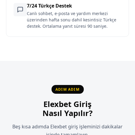
7/24 Türkçe Destek
Canlı sohbet, e-posta ve yardım merkezi
üzerinden hafta sonu dahil kesintisiz Türkçe
destek. Ortalama yanıt süresi 90 saniye.
ADIM ADIM
Elexbet Giriş
Nasıl Yapılır?
Beş kısa adımda Elexbet giriş işleminizi dakikalar
içinde tamamlayın.