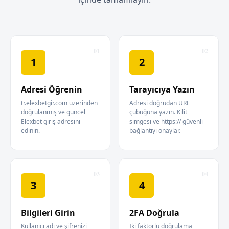
1
2
Adresi Öğrenin
Tarayıcıya Yazın
tr.elexbetgir.com üzerinden
Adresi doğrudan URL
doğrulanmış ve güncel
çubuğuna yazın. Kilit
Elexbet giriş adresini
simgesi ve https:// güvenli
edinin.
bağlantıyı onaylar.
3
4
Bilgileri Girin
2FA Doğrula
Kullanıcı adı ve şifrenizi
İki faktörlü doğrulama