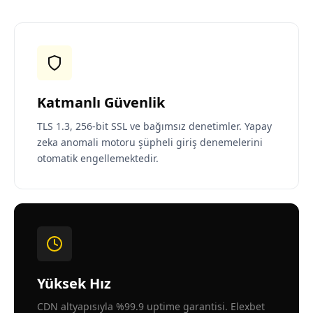
Katmanlı Güvenlik
TLS 1.3, 256-bit SSL ve bağımsız denetimler. Yapay
zeka anomali motoru şüpheli giriş denemelerini
otomatik engellemektedir.
Yüksek Hız
CDN altyapısıyla %99.9 uptime garantisi. Elexbet