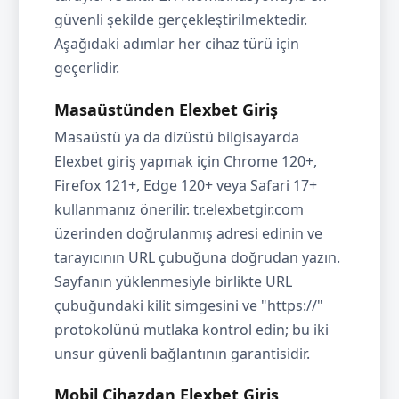
güvenli şekilde gerçekleştirilmektedir.
Aşağıdaki adımlar her cihaz türü için
geçerlidir.
Masaüstünden Elexbet Giriş
Masaüstü ya da dizüstü bilgisayarda
Elexbet giriş yapmak için Chrome 120+,
Firefox 121+, Edge 120+ veya Safari 17+
kullanmanız önerilir. tr.elexbetgir.com
üzerinden doğrulanmış adresi edinin ve
tarayıcının URL çubuğuna doğrudan yazın.
Sayfanın yüklenmesiyle birlikte URL
çubuğundaki kilit simgesini ve "https://"
protokolünü mutlaka kontrol edin; bu iki
unsur güvenli bağlantının garantisidir.
Mobil Cihazdan Elexbet Giriş