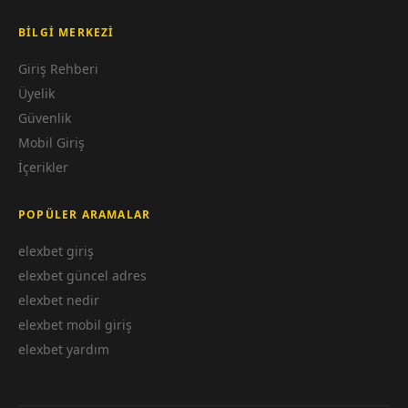
BILGI MERKEZI
Giriş Rehberi
Üyelik
Güvenlik
Mobil Giriş
İçerikler
POPÜLER ARAMALAR
elexbet giriş
elexbet güncel adres
elexbet nedir
elexbet mobil giriş
elexbet yardım