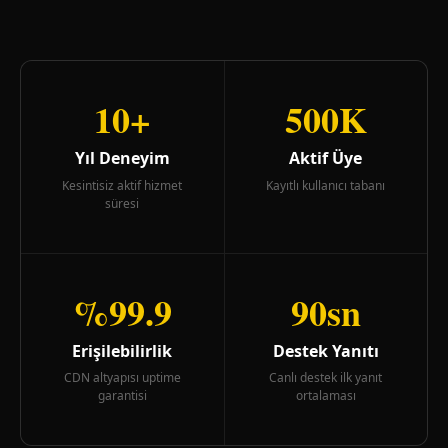
10+
500K
Yıl Deneyim
Aktif Üye
Kesintisiz aktif hizmet
Kayıtlı kullanıcı tabanı
süresi
%99.9
90sn
Erişilebilirlik
Destek Yanıtı
CDN altyapısı uptime
Canlı destek ilk yanıt
garantisi
ortalaması