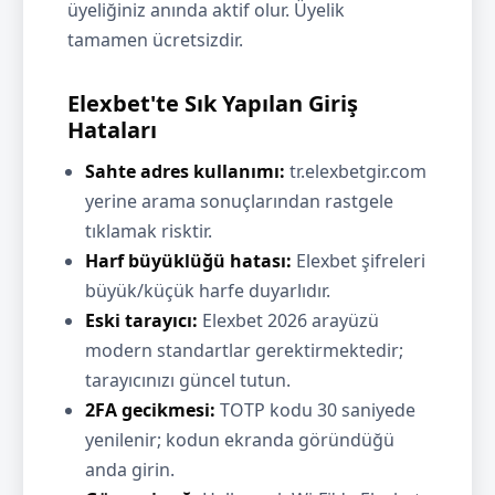
üyeliğiniz anında aktif olur. Üyelik
tamamen ücretsizdir.
Elexbet'te Sık Yapılan Giriş
Hataları
Sahte adres kullanımı:
tr.elexbetgir.com
yerine arama sonuçlarından rastgele
tıklamak risktir.
Harf büyüklüğü hatası:
Elexbet şifreleri
büyük/küçük harfe duyarlıdır.
Eski tarayıcı:
Elexbet 2026 arayüzü
modern standartlar gerektirmektedir;
tarayıcınızı güncel tutun.
2FA gecikmesi:
TOTP kodu 30 saniyede
yenilenir; kodun ekranda göründüğü
anda girin.