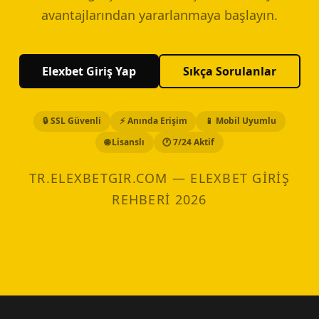
avantajlarından yararlanmaya başlayın.
Elexbet Giriş Yap
Sıkça Sorulanlar
🔒 SSL Güvenli
⚡ Anında Erişim
📱 Mobil Uyumlu
🌐 Lisanslı
🕐 7/24 Aktif
TR.ELEXBETGIR.COM — ELEXBET GİRİŞ
REHBERİ 2026