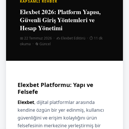
KAPSAMLI REHBER
Elexbet 2026: Platform Yapısı,
Güvenli Giriş Yöntemleri ve
Hesap Yönetimi
📅 22 Temmuz 2026 · ✍ Elexbet Editörü · ⏱ 11 dk
okuma · 🔄 Güncel
Elexbet Platformu: Yapı ve
Felsefe
Elexbet
, dijital platformlar arasında
kendine özgün bir yer edinmiş, kullanıcı
güvenliğini ve erişim kolaylığını ürün
felsefesinin merkezine yerleştirmiş bir