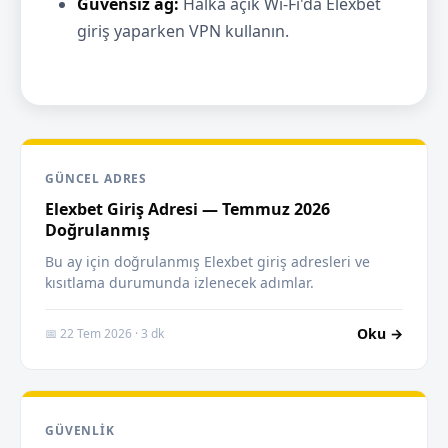
Güvensiz ağ:
Halka açık Wi-Fi'da Elexbet
giriş yaparken VPN kullanın.
GÜNCEL ADRES
Elexbet Giriş Adresi — Temmuz 2026
Doğrulanmış
Bu ay için doğrulanmış Elexbet giriş adresleri ve
kısıtlama durumunda izlenecek adımlar.
Oku →
📅 22 Tem 2026 · 3 dk
GÜVENLIK