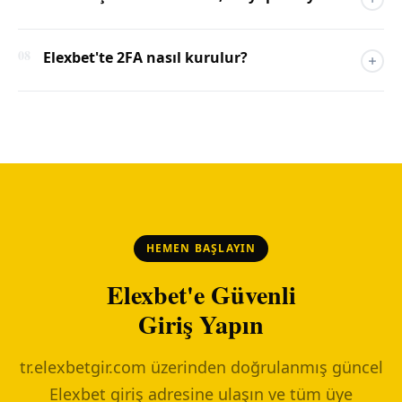
tüm özelliklere erişebilirsiniz.
adres üzerinden Kayıt Ol butonuna tıklayın, formu
doldurun ve e-posta veya SMS doğrulamasını
tamamlayın. Hesabınız hemen aktif olur ve hoş geldin
Elexbet giriş ekranındaki "Şifremi Unuttum"
08
Elexbet'te 2FA nasıl kurulur?
avantajlarına anında kavuşursunuz.
bağlantısına tıklayın. Üyelik e-posta adresinize
sıfırlama bağlantısı gönderilecektir. Bağlantı 15 dakika
geçerlidir. E-posta gelmezse spam klasörünüzü
Elexbet hesabınıza giriş yapın, sağ üstteki profil
kontrol edin; sorun devam ederse Elexbet canlı
menüsünden Güvenlik Ayarları'na gidin ve İki Faktörlü
desteğe başvurun.
Doğrulama seçeneğini aktif hale getirin. SMS veya
authenticator uygulama seçeneklerinden birini tercih
edin. SMS'e kıyasla authenticator uygulaması (Google,
Microsoft) SIM swap saldırılarına karşı çok daha
güvenlidir.
HEMEN BAŞLAYIN
Elexbet'e Güvenli
Giriş Yapın
tr.elexbetgir.com üzerinden doğrulanmış güncel
Elexbet giriş adresine ulaşın ve tüm üye