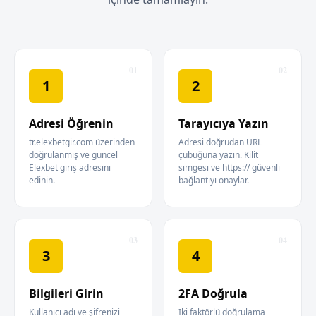
1
2
Adresi Öğrenin
Tarayıcıya Yazın
tr.elexbetgir.com üzerinden
Adresi doğrudan URL
doğrulanmış ve güncel
çubuğuna yazın. Kilit
Elexbet giriş adresini
simgesi ve https:// güvenli
edinin.
bağlantıyı onaylar.
3
4
Bilgileri Girin
2FA Doğrula
Kullanıcı adı ve şifrenizi
İki faktörlü doğrulama