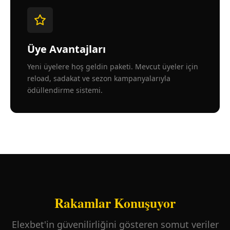
Üye Avantajları
Yeni üyelere hoş geldin paketi. Mevcut üyeler için
reload, sadakat ve sezon kampanyalarıyla
ödüllendirme sistemi.
Rakamlar Konuşuyor
Elexbet'in güvenilirliğini gösteren somut veriler