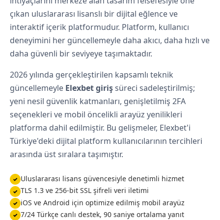
ihtiyaçlarını merkeze alan tasarım felsefesiyle öne
çıkan uluslararası lisanslı bir dijital eğlence ve
interaktif içerik platformudur. Platform, kullanıcı
deneyimini her güncellemeyle daha akıcı, daha hızlı ve
daha güvenli bir seviyeye taşımaktadır.
2026 yılında gerçekleştirilen kapsamlı teknik
güncellemeyle
Elexbet giriş
süreci sadeleştirilmiş;
yeni nesil güvenlik katmanları, genişletilmiş 2FA
seçenekleri ve mobil öncelikli arayüz yenilikleri
platforma dahil edilmiştir. Bu gelişmeler, Elexbet'i
Türkiye'deki dijital platform kullanıcılarının tercihleri
arasında üst sıralara taşımıştır.
Uluslararası lisans güvencesiyle denetimli hizmet
✓
TLS 1.3 ve 256-bit SSL şifreli veri iletimi
✓
iOS ve Android için optimize edilmiş mobil arayüz
✓
7/24 Türkçe canlı destek, 90 saniye ortalama yanıt
✓