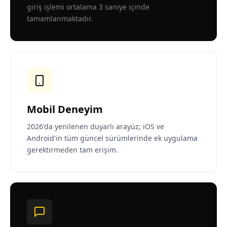
giriş işlemi ortalama 3 saniye içinde
tamamlanmaktadır.
Mobil Deneyim
2026'da yenilenen duyarlı arayüz; iOS ve
Android'in tüm güncel sürümlerinde ek uygulama
gerektirmeden tam erişim.