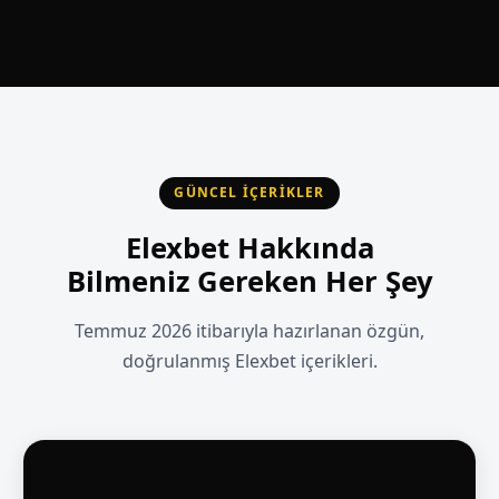
GÜNCEL İÇERIKLER
Elexbet Hakkında
Bilmeniz Gereken Her Şey
Temmuz 2026 itibarıyla hazırlanan özgün,
doğrulanmış Elexbet içerikleri.