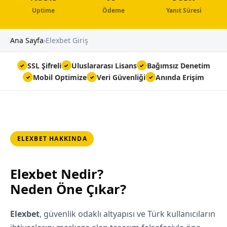
Uptime
Ödeme
Yanıt Süresi
Ana Sayfa
›
Elexbet Giriş
SSL Şifreli
Uluslararası Lisans
Bağımsız Denetim
✓
✓
✓
Mobil Optimize
Veri Güvenliği
Anında Erişim
✓
✓
✓
ELEXBET HAKKINDA
Elexbet Nedir?
Neden Öne Çıkar?
Elexbet
, güvenlik odaklı altyapısı ve Türk kullanıcıların