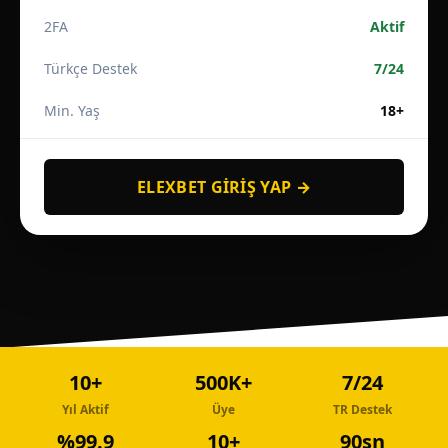
2FA
Aktif
Türkçe Destek
7/24
Min. Yaş
18+
ELEXBET GİRİŞ YAP →
10+
500K+
7/24
Yıl Aktif
Üye
TR Destek
%99.9
10+
90sn