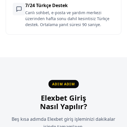
7/24 Türkçe Destek
Canlı sohbet, e-posta ve yardım merkezi
üzerinden hafta sonu dahil kesintisiz Türkçe
destek. Ortalama yanıt süresi 90 saniye.
ADIM ADIM
Elexbet Giriş
Nasıl Yapılır?
Beş kısa adımda Elexbet giriş işleminizi dakikalar
içinde tamamlayın.