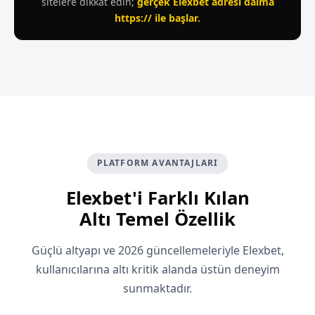
sitelere dikkat edin;
gerçek Elexbet adresi daima
https:// ile başlar.
PLATFORM AVANTAJLARI
Elexbet'i Farklı Kılan
Altı Temel Özellik
Güçlü altyapı ve 2026 güncellemeleriyle Elexbet,
kullanıcılarına altı kritik alanda üstün deneyim
sunmaktadır.