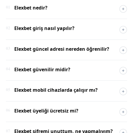
01
Elexbet nedir?
Elexbet, uluslararası lisans kapsamında faaliyet
02
Elexbet giriş nasıl yapılır?
gösteren, Türk kullanıcılara tam Türkçe arayüz ve 7/24
destek sunan dijital eğlence ve interaktif içerik
platformudur. Güvenlik odaklı altyapısı ve kesintisiz
tr.elexbetgir.com üzerinden doğrulanmış güncel
03
Elexbet güncel adresi nereden öğrenilir?
erişim altyapısıyla kullanıcı memnuniyetini öncelikli
Elexbet giriş adresini edinin. Adresi tarayıcınıza
hedef olarak benimseyen Elexbet, yıllar içinde güçlü
doğrudan yazın; URL'de kilit simgesi ve "https://"
bir üye tabanı oluşturmuştur.
olduğunu doğrulayın. Kullanıcı adı ve şifrenizi giriş
Elexbet güncel giriş adresi için tr.elexbetgir.com
04
Elexbet güvenilir midir?
formuna girin, Giriş butonuna tıklayın. 2FA aktifse
sayfasını düzenli olarak takip edin. Adres değişiklikleri
SMS ya da authenticator kodunuzu da girerek işlemi
anlık olarak güncellenmektedir. Arama motorlarından
tamamlayın.
ulaşılan sonuçlar her zaman resmi adres
Evet. Elexbet, uluslararası lisans çerçevesinde faaliyet
05
Elexbet mobil cihazlarda çalışır mı?
olmayabileceğinden, doğrulama için bu sayfayı
göstermekte olup bağımsız güvenlik denetimlerinden
kullanın ve adresi tarayıcınızda yer imi olarak
geçmektedir. 256-bit SSL şifreleme, TLS 1.3 protokolü
kaydedin.
ve yapay zeka destekli anomali tespiti, platformun
Evet. Elexbet'in 2026'da yenilenen duyarlı (responsive)
06
Elexbet üyeliği ücretsiz mi?
güvenlik standartlarını yüksek tutmaktadır.
arayüzü iOS ve Android'in tüm güncel sürümlerinde
sorunsuz çalışmaktadır. Ek uygulama indirmeye gerek
kalmadan mobil tarayıcıdan Elexbet giriş yapabilir,
Evet, Elexbet üyeliği tamamen ücretsizdir. Güncel
07
Elexbet şifremi unuttum, ne yapmalıyım?