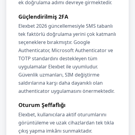
ek doğrulama adımı devreye girmektedir.
Güçlendirilmiş 2FA
Elexbet 2026 güncellemesiyle SMS tabanlı
tek faktörlü doğrulama yerini çok katmanlı
seçeneklere bırakmıştır. Google
Authenticator, Microsoft Authenticator ve
TOTP standardını destekleyen tüm
uygulamalar Elexbet ile uyumludur.
Güvenlik uzmanları, SIM değiştirme
saldırılarına karşı daha dayanıklı olan
authenticator uygulamasını önermektedir.
Oturum Şeffaflığı
Elexbet, kullanıcılara aktif oturumlarını
görüntüleme ve uzak cihazlardan tek tıkla
çıkış yapma imkânı sunmaktadır.