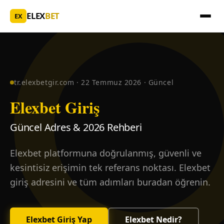
ELEX
BET
EX
tr.elexbetgir.com · 22 Temmuz 2026 · Güncel
Elexbet Giriş
Güncel Adres & 2026 Rehberi
Elexbet platformuna doğrulanmış, güvenli ve
kesintisiz erişimin tek referans noktası. Elexbet
giriş adresini ve tüm adımları buradan öğrenin.
Elexbet Giriş Yap
Elexbet Nedir?