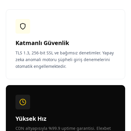
Katmanlı Güvenlik
TLS 1.3, 256-bit SSL ve bağımsız denetimler. Yapay
zeka anomali motoru şüpheli giriş denemelerini
otomatik engellemektedir.
Yüksek Hız
CDN altyapısıyla %99.9 uptime garantisi. Elexbet