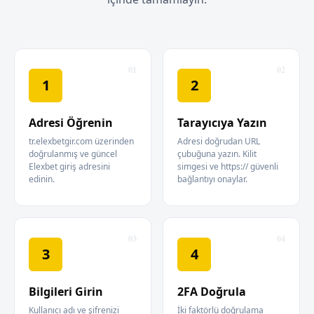
1
2
Adresi Öğrenin
Tarayıcıya Yazın
tr.elexbetgir.com üzerinden
Adresi doğrudan URL
doğrulanmış ve güncel
çubuğuna yazın. Kilit
Elexbet giriş adresini
simgesi ve https:// güvenli
edinin.
bağlantıyı onaylar.
3
4
Bilgileri Girin
2FA Doğrula
Kullanıcı adı ve şifrenizi
İki faktörlü doğrulama