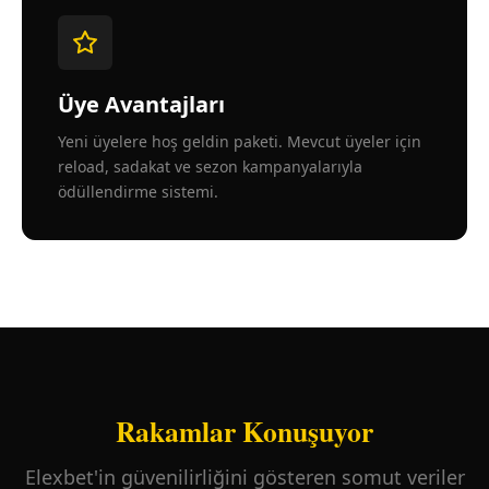
Üye Avantajları
Yeni üyelere hoş geldin paketi. Mevcut üyeler için
reload, sadakat ve sezon kampanyalarıyla
ödüllendirme sistemi.
Rakamlar Konuşuyor
Elexbet'in güvenilirliğini gösteren somut veriler