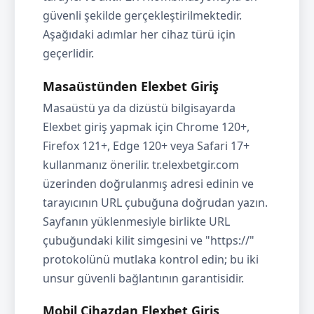
güvenli şekilde gerçekleştirilmektedir.
Aşağıdaki adımlar her cihaz türü için
geçerlidir.
Masaüstünden Elexbet Giriş
Masaüstü ya da dizüstü bilgisayarda
Elexbet giriş yapmak için Chrome 120+,
Firefox 121+, Edge 120+ veya Safari 17+
kullanmanız önerilir. tr.elexbetgir.com
üzerinden doğrulanmış adresi edinin ve
tarayıcının URL çubuğuna doğrudan yazın.
Sayfanın yüklenmesiyle birlikte URL
çubuğundaki kilit simgesini ve "https://"
protokolünü mutlaka kontrol edin; bu iki
unsur güvenli bağlantının garantisidir.
Mobil Cihazdan Elexbet Giriş