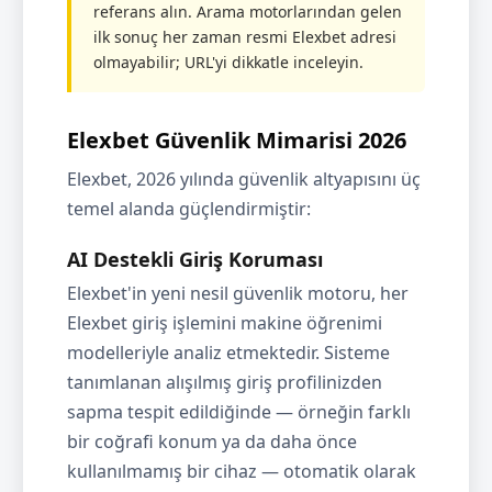
referans alın. Arama motorlarından gelen
ilk sonuç her zaman resmi Elexbet adresi
olmayabilir; URL'yi dikkatle inceleyin.
Elexbet Güvenlik Mimarisi 2026
Elexbet, 2026 yılında güvenlik altyapısını üç
temel alanda güçlendirmiştir:
AI Destekli Giriş Koruması
Elexbet'in yeni nesil güvenlik motoru, her
Elexbet giriş işlemini makine öğrenimi
modelleriyle analiz etmektedir. Sisteme
tanımlanan alışılmış giriş profilinizden
sapma tespit edildiğinde — örneğin farklı
bir coğrafi konum ya da daha önce
kullanılmamış bir cihaz — otomatik olarak