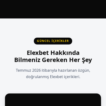
GÜNCEL İÇERIKLER
Elexbet Hakkında
Bilmeniz Gereken Her Şey
Temmuz 2026 itibarıyla hazırlanan özgün,
doğrulanmış Elexbet içerikleri.