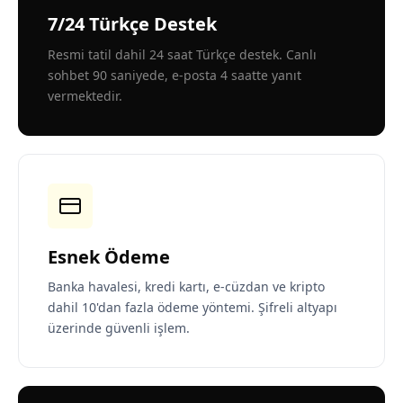
7/24 Türkçe Destek
Resmi tatil dahil 24 saat Türkçe destek. Canlı
sohbet 90 saniyede, e-posta 4 saatte yanıt
vermektedir.
Esnek Ödeme
Banka havalesi, kredi kartı, e-cüzdan ve kripto
dahil 10'dan fazla ödeme yöntemi. Şifreli altyapı
üzerinde güvenli işlem.