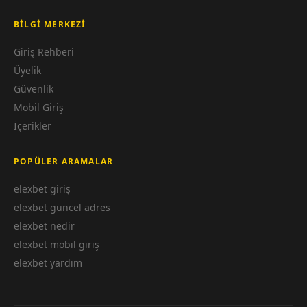
BILGI MERKEZI
Giriş Rehberi
Üyelik
Güvenlik
Mobil Giriş
İçerikler
POPÜLER ARAMALAR
elexbet giriş
elexbet güncel adres
elexbet nedir
elexbet mobil giriş
elexbet yardım