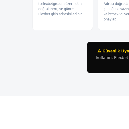
tr.elexbetgir.com üzerinden
Adresi doğruda
doğrulanmış ve güncel
çubuğuna yazın. 
Elexbet giriş adresini edinin.
ve https:// güve
onaylar.
⚠ Güvenlik Uyar
kullanın. Elexbet