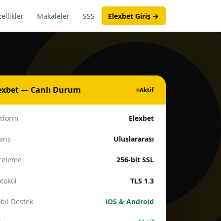
ellikler
Makaleler
SSS
Elexbet Giriş →
exbet — Canlı Durum
Aktif
atform
Elexbet
sans
Uluslararası
freleme
256-bit SSL
otokol
TLS 1.3
bil Destek
iOS & Android