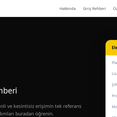
Hakkında
Giriş Rehberi
Öz
El
Pl
Li
Şi
hberi
Pr
i ve kesintisiz erişimin tek referans
Mo
adımları buradan öğrenin.