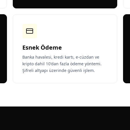
Esnek Ödeme
Banka havalesi, kredi kartı, e-cüzdan ve
kripto dahil 10'dan fazla ödeme yöntemi.
Şifreli altyapı üzerinde güvenli işlem.