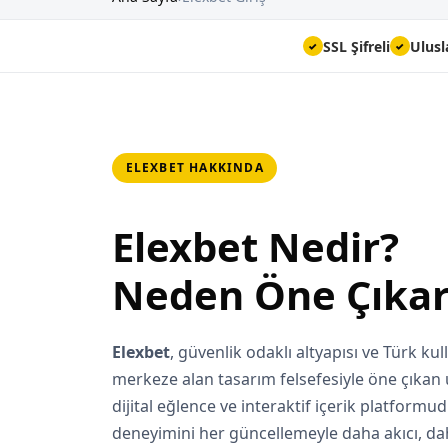
SSL Şifreli
Ulusl
✓
✓
ELEXBET HAKKINDA
Elexbet Nedir?
Neden Öne Çıkar
Elexbet
, güvenlik odaklı altyapısı ve Türk kull
merkeze alan tasarım felsefesiyle öne çıkan ul
dijital eğlence ve interaktif içerik platformud
deneyimini her güncellemeyle daha akıcı, dah