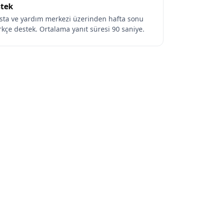
stek
osta ve yardım merkezi üzerinden hafta sonu
ürkçe destek. Ortalama yanıt süresi 90 saniye.