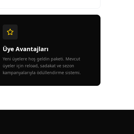
Üye Avantajları
Yeni üyelere hoş geldin paketi. Mevcut
üyeler için reload, sadakat ve sezon
kampanyalarıyla ödüllendirme sistemi.