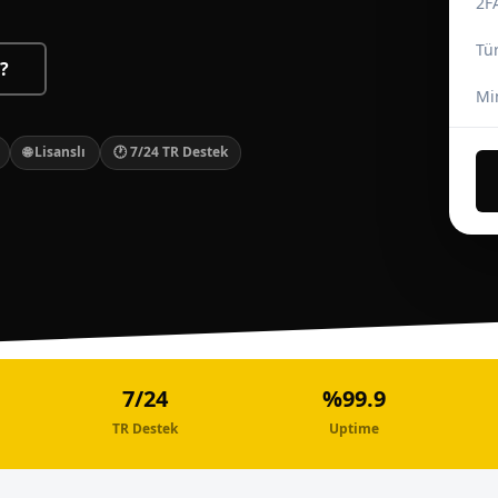
2F
Tü
?
Mi
🌐 Lisanslı
🕐 7/24 TR Destek
7/24
%99.9
TR Destek
Uptime