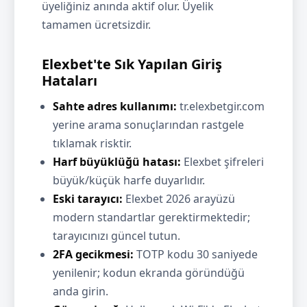
üyeliğiniz anında aktif olur. Üyelik
tamamen ücretsizdir.
Elexbet'te Sık Yapılan Giriş
Hataları
Sahte adres kullanımı:
tr.elexbetgir.com
yerine arama sonuçlarından rastgele
tıklamak risktir.
Harf büyüklüğü hatası:
Elexbet şifreleri
büyük/küçük harfe duyarlıdır.
Eski tarayıcı:
Elexbet 2026 arayüzü
modern standartlar gerektirmektedir;
tarayıcınızı güncel tutun.
2FA gecikmesi:
TOTP kodu 30 saniyede
yenilenir; kodun ekranda göründüğü
anda girin.