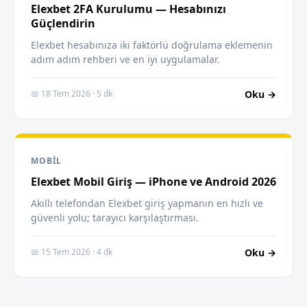
Elexbet 2FA Kurulumu — Hesabınızı
Güçlendirin
Elexbet hesabınıza iki faktörlü doğrulama eklemenin
adım adım rehberi ve en iyi uygulamalar.
Oku →
📅 18 Tem 2026 · 5 dk
MOBIL
Elexbet Mobil Giriş — iPhone ve Android 2026
Akıllı telefondan Elexbet giriş yapmanın en hızlı ve
güvenli yolu; tarayıcı karşılaştırması.
Oku →
📅 15 Tem 2026 · 4 dk