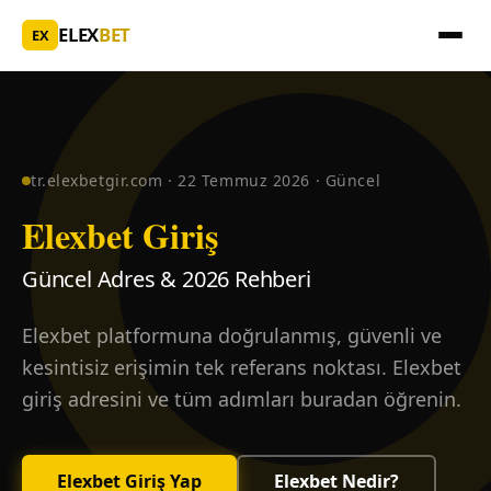
ELEX
BET
EX
tr.elexbetgir.com · 22 Temmuz 2026 · Güncel
Elexbet Giriş
Güncel Adres & 2026 Rehberi
Elexbet platformuna doğrulanmış, güvenli ve
kesintisiz erişimin tek referans noktası. Elexbet
giriş adresini ve tüm adımları buradan öğrenin.
Elexbet Giriş Yap
Elexbet Nedir?