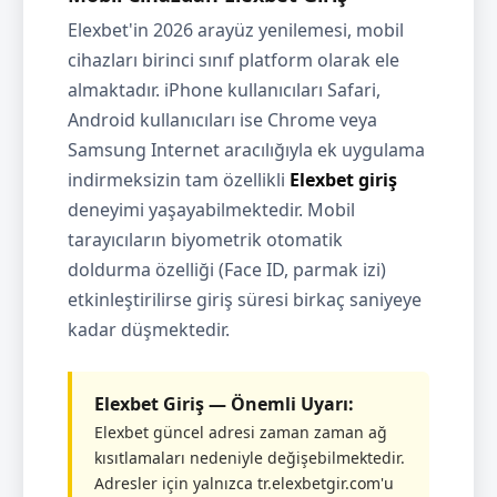
Elexbet'in 2026 arayüz yenilemesi, mobil
cihazları birinci sınıf platform olarak ele
almaktadır. iPhone kullanıcıları Safari,
Android kullanıcıları ise Chrome veya
Samsung Internet aracılığıyla ek uygulama
indirmeksizin tam özellikli
Elexbet giriş
deneyimi yaşayabilmektedir. Mobil
tarayıcıların biyometrik otomatik
doldurma özelliği (Face ID, parmak izi)
etkinleştirilirse giriş süresi birkaç saniyeye
kadar düşmektedir.
Elexbet Giriş — Önemli Uyarı:
Elexbet güncel adresi zaman zaman ağ
kısıtlamaları nedeniyle değişebilmektedir.
Adresler için yalnızca tr.elexbetgir.com'u