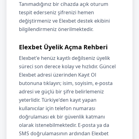
Tanımadığınız bir cihazda açık oturum
tespit ederseniz şifrenizi hemen
değiştirmeniz ve Elexbet destek ekibini
bilgilendirmeniz önerilmektedir.
Elexbet Üyelik Açma Rehberi
Elexbet'e henüz kayıtlı değilseniz üyelik
süreci son derece kolay ve hızlıdır. Güncel
Elexbet adresi üzerinden Kayıt Ol
butonuna tıklayın; isim, soyisim, e-posta
adresi ve güçlü bir şifre belirlemeniz
yeterlidir. Türkiye'den kayıt yapan
kullanıcılar için telefon numarası
doğrulaması ek bir güvenlik katmanı
olarak istenebilmektedir. E-posta ya da
SMS doğrulamasının ardından Elexbet