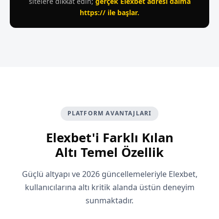
sitelere dikkat edin;
gerçek Elexbet adresi daima
https:// ile başlar.
PLATFORM AVANTAJLARI
Elexbet'i Farklı Kılan
Altı Temel Özellik
Güçlü altyapı ve 2026 güncellemeleriyle Elexbet,
kullanıcılarına altı kritik alanda üstün deneyim
sunmaktadır.