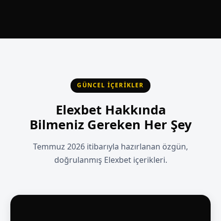
GÜNCEL İÇERIKLER
Elexbet Hakkında
Bilmeniz Gereken Her Şey
Temmuz 2026 itibarıyla hazırlanan özgün,
doğrulanmış Elexbet içerikleri.