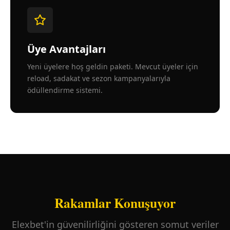
Üye Avantajları
Yeni üyelere hoş geldin paketi. Mevcut üyeler için
reload, sadakat ve sezon kampanyalarıyla
ödüllendirme sistemi.
Rakamlar Konuşuyor
Elexbet'in güvenilirliğini gösteren somut veriler