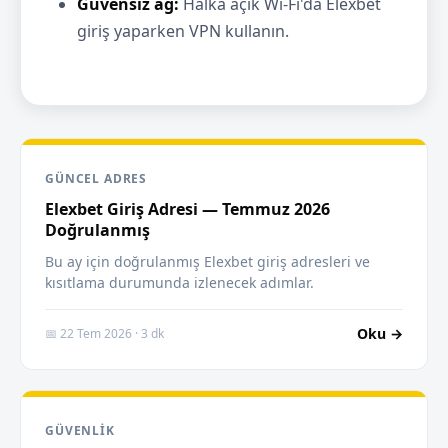
Güvensiz ağ:
Halka açık Wi-Fi'da Elexbet
giriş yaparken VPN kullanın.
GÜNCEL ADRES
Elexbet Giriş Adresi — Temmuz 2026
Doğrulanmış
Bu ay için doğrulanmış Elexbet giriş adresleri ve
kısıtlama durumunda izlenecek adımlar.
Oku →
📅 22 Tem 2026 · 3 dk
GÜVENLIK