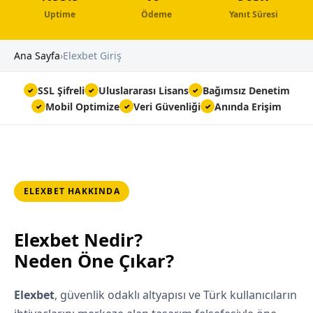
Uptime
Ödeme
Yanıt Süresi
Ana Sayfa
›
Elexbet Giriş
SSL Şifreli
Uluslararası Lisans
Bağımsız Denetim
✓
✓
✓
Mobil Optimize
Veri Güvenliği
Anında Erişim
✓
✓
✓
ELEXBET HAKKINDA
Elexbet Nedir?
Neden Öne Çıkar?
Elexbet
, güvenlik odaklı altyapısı ve Türk kullanıcıların