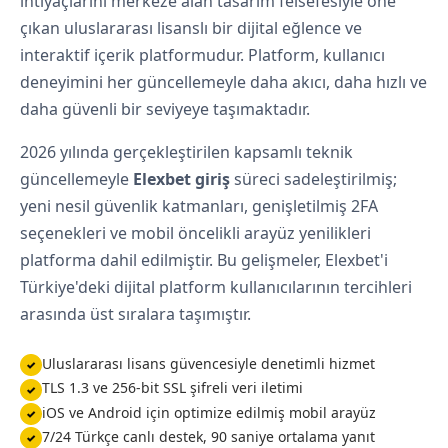
ihtiyaçlarını merkeze alan tasarım felsefesiyle öne
çıkan uluslararası lisanslı bir dijital eğlence ve
interaktif içerik platformudur. Platform, kullanıcı
deneyimini her güncellemeyle daha akıcı, daha hızlı ve
daha güvenli bir seviyeye taşımaktadır.
2026 yılında gerçekleştirilen kapsamlı teknik
güncellemeyle
Elexbet giriş
süreci sadeleştirilmiş;
yeni nesil güvenlik katmanları, genişletilmiş 2FA
seçenekleri ve mobil öncelikli arayüz yenilikleri
platforma dahil edilmiştir. Bu gelişmeler, Elexbet'i
Türkiye'deki dijital platform kullanıcılarının tercihleri
arasında üst sıralara taşımıştır.
Uluslararası lisans güvencesiyle denetimli hizmet
✓
TLS 1.3 ve 256-bit SSL şifreli veri iletimi
✓
iOS ve Android için optimize edilmiş mobil arayüz
✓
7/24 Türkçe canlı destek, 90 saniye ortalama yanıt
✓