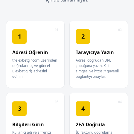
1
2
Adresi Öğrenin
Tarayıcıya Yazın
tr.elexbetgir.com üzerinden
Adresi doğrudan URL
doğrulanmış ve güncel
çubuğuna yazın. Kilit
Elexbet giriş adresini
simgesi ve https:// güvenli
edinin.
bağlantıyı onaylar.
3
4
Bilgileri Girin
2FA Doğrula
Kullanıcı adı ve şifrenizi
İki faktörlü doğrulama