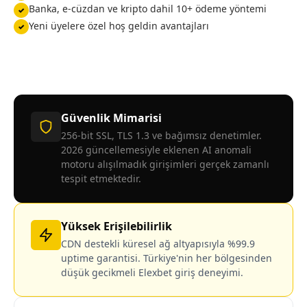
Banka, e-cüzdan ve kripto dahil 10+ ödeme yöntemi
✓
Yeni üyelere özel hoş geldin avantajları
✓
Güvenlik Mimarisi
256-bit SSL, TLS 1.3 ve bağımsız denetimler.
2026 güncellemesiyle eklenen AI anomali
motoru alışılmadık girişimleri gerçek zamanlı
tespit etmektedir.
Yüksek Erişilebilirlik
CDN destekli küresel ağ altyapısıyla %99.9
uptime garantisi. Türkiye'nin her bölgesinden
düşük gecikmeli Elexbet giriş deneyimi.