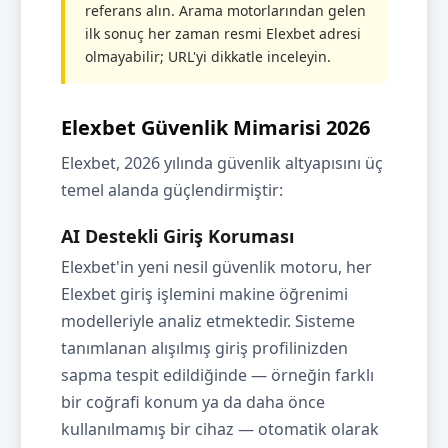
referans alın. Arama motorlarından gelen
ilk sonuç her zaman resmi Elexbet adresi
olmayabilir; URL'yi dikkatle inceleyin.
Elexbet Güvenlik Mimarisi 2026
Elexbet, 2026 yılında güvenlik altyapısını üç
temel alanda güçlendirmiştir:
AI Destekli Giriş Koruması
Elexbet'in yeni nesil güvenlik motoru, her
Elexbet giriş işlemini makine öğrenimi
modelleriyle analiz etmektedir. Sisteme
tanımlanan alışılmış giriş profilinizden
sapma tespit edildiğinde — örneğin farklı
bir coğrafi konum ya da daha önce
kullanılmamış bir cihaz — otomatik olarak