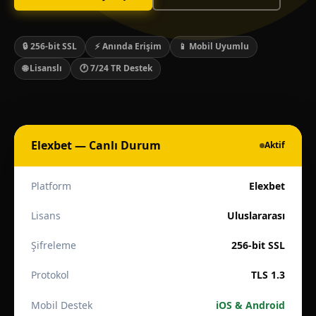
🔒 256-bit SSL
⚡ Anında Erişim
📱 Mobil Uyumlu
🌐 Lisanslı
🕐 7/24 TR Destek
Elexbet — Canlı Durum
Aktif
Platform
Elexbet
Lisans
Uluslararası
Şifreleme
256-bit SSL
Protokol
TLS 1.3
Mobil Destek
iOS & Android