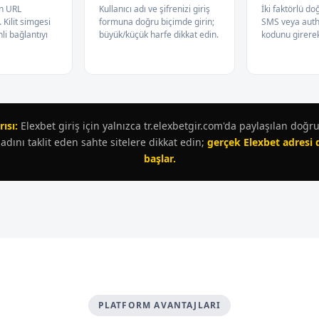
n URL
Kullanıcı adı ve şifrenizi giriş
İki faktörlü d
Kilit simgesi
formuna doğru biçimde girin;
SMS veya auth
nli bağlantıyı
büyük/küçük harfe dikkat edin.
kodunu girere
ısı:
Elexbet giriş için yalnızca tr.elexbetgir.com'da paylaşılan doğr
 adını taklit eden sahte sitelere dikkat edin;
gerçek Elexbet adresi d
başlar.
PLATFORM AVANTAJLARI