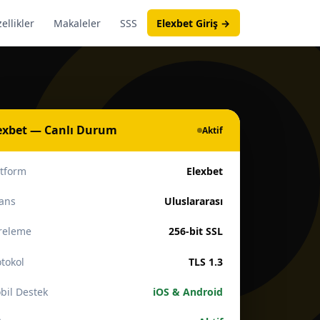
ellikler
Makaleler
SSS
Elexbet Giriş →
exbet — Canlı Durum
Aktif
atform
Elexbet
sans
Uluslararası
freleme
256-bit SSL
otokol
TLS 1.3
bil Destek
iOS & Android