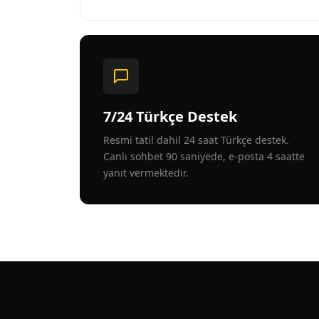
7/24 Türkçe Destek
Resmi tatil dahil 24 saat Türkçe destek.
Canlı sohbet 90 saniyede, e-posta 4 saatte
yanıt vermektedir.