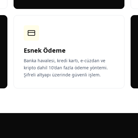
Esnek Ödeme
Banka havalesi, kredi kartı, e-cüzdan ve
kripto dahil 10'dan fazla ödeme yöntemi.
Şifreli altyapı üzerinde güvenli işlem.