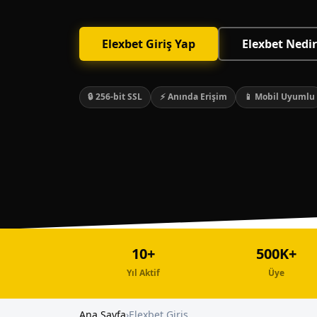
Elexbet Giriş Yap
Elexbet Nedir
🔒 256-bit SSL
⚡ Anında Erişim
📱 Mobil Uyumlu
10+
500K+
Yıl Aktif
Üye
Ana Sayfa
›
Elexbet Giriş