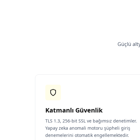
Güçlü alty
Katmanlı Güvenlik
TLS 1.3, 256-bit SSL ve bağımsız denetimler.
Yapay zeka anomali motoru şüpheli giriş
denemelerini otomatik engellemektedir.