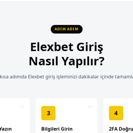
ADIM ADIM
Elexbet Giriş
Nasıl Yapılır?
kısa adımda Elexbet giriş işleminizi dakikalar içinde tamaml
3
4
 Yazın
Bilgileri Girin
2FA Doğru