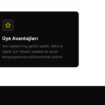
Üye Avantajları
Yeni üyelere hoş geldin paketi. Mevcut
üyeler için reload, sadakat ve sezon
kampanyalarıyla ödüllendirme sistemi.