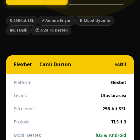
🔒 256-bit SSL
⚡ Anında Erişim
📱 Mobil Uyumlu
🌐 Lisanslı
🕐 7/24 TR Destek
Elexbet — Canlı Durum
Aktif
Platform
Elexbet
Lisans
Uluslararası
Şifreleme
256-bit SSL
Protokol
TLS 1.3
Mobil Destek
iOS & Android