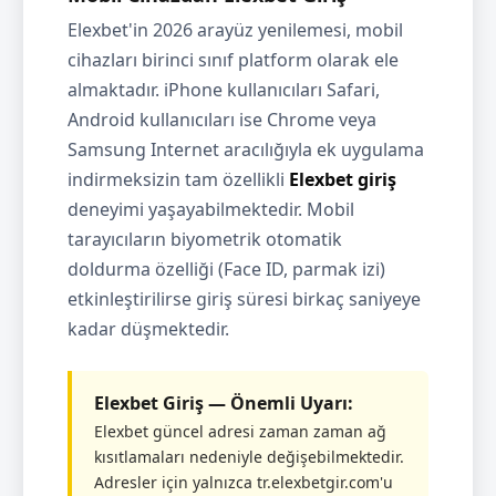
Elexbet'in 2026 arayüz yenilemesi, mobil
cihazları birinci sınıf platform olarak ele
almaktadır. iPhone kullanıcıları Safari,
Android kullanıcıları ise Chrome veya
Samsung Internet aracılığıyla ek uygulama
indirmeksizin tam özellikli
Elexbet giriş
deneyimi yaşayabilmektedir. Mobil
tarayıcıların biyometrik otomatik
doldurma özelliği (Face ID, parmak izi)
etkinleştirilirse giriş süresi birkaç saniyeye
kadar düşmektedir.
Elexbet Giriş — Önemli Uyarı:
Elexbet güncel adresi zaman zaman ağ
kısıtlamaları nedeniyle değişebilmektedir.
Adresler için yalnızca tr.elexbetgir.com'u