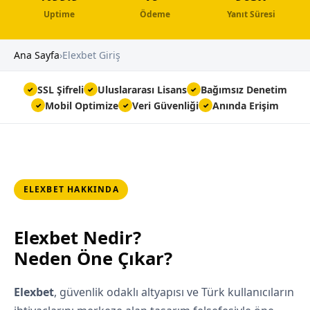
Uptime
Ödeme
Yanıt Süresi
Ana Sayfa
›
Elexbet Giriş
SSL Şifreli
Uluslararası Lisans
Bağımsız Denetim
✓
✓
✓
Mobil Optimize
Veri Güvenliği
Anında Erişim
✓
✓
✓
ELEXBET HAKKINDA
Elexbet Nedir?
Neden Öne Çıkar?
Elexbet
, güvenlik odaklı altyapısı ve Türk kullanıcıların