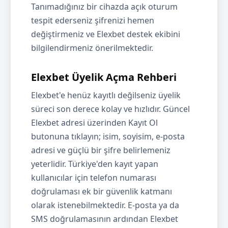
Tanımadığınız bir cihazda açık oturum
tespit ederseniz şifrenizi hemen
değiştirmeniz ve Elexbet destek ekibini
bilgilendirmeniz önerilmektedir.
Elexbet Üyelik Açma Rehberi
Elexbet'e henüz kayıtlı değilseniz üyelik
süreci son derece kolay ve hızlıdır. Güncel
Elexbet adresi üzerinden Kayıt Ol
butonuna tıklayın; isim, soyisim, e-posta
adresi ve güçlü bir şifre belirlemeniz
yeterlidir. Türkiye'den kayıt yapan
kullanıcılar için telefon numarası
doğrulaması ek bir güvenlik katmanı
olarak istenebilmektedir. E-posta ya da
SMS doğrulamasının ardından Elexbet