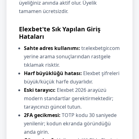
üyeliğiniz anında aktif olur. Üyelik
tamamen ücretsizdir.
Elexbet'te Sık Yapılan Giriş
Hataları
Sahte adres kullanımı:
tr.elexbetgir.com
yerine arama sonuçlarından rastgele
tıklamak risktir.
Harf büyüklüğü hatası:
Elexbet şifreleri
büyük/küçük harfe duyarlıdır.
Eski tarayıcı:
Elexbet 2026 arayüzü
modern standartlar gerektirmektedir;
tarayıcınızı güncel tutun.
2FA gecikmesi:
TOTP kodu 30 saniyede
yenilenir; kodun ekranda göründüğü
anda girin.