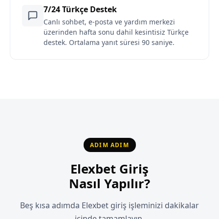
7/24 Türkçe Destek
Canlı sohbet, e-posta ve yardım merkezi
üzerinden hafta sonu dahil kesintisiz Türkçe
destek. Ortalama yanıt süresi 90 saniye.
ADIM ADIM
Elexbet Giriş
Nasıl Yapılır?
Beş kısa adımda Elexbet giriş işleminizi dakikalar
içinde tamamlayın.