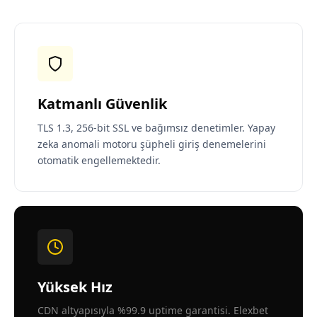
Katmanlı Güvenlik
TLS 1.3, 256-bit SSL ve bağımsız denetimler. Yapay
zeka anomali motoru şüpheli giriş denemelerini
otomatik engellemektedir.
Yüksek Hız
CDN altyapısıyla %99.9 uptime garantisi. Elexbet