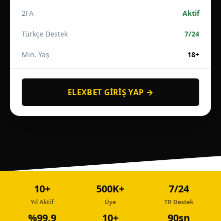
2FA
Aktif
Türkçe Destek
7/24
Min. Yaş
18+
ELEXBET GİRİŞ YAP →
10+
500K+
7/24
Yıl Aktif
Üye
TR Destek
%99.9
10+
90sn