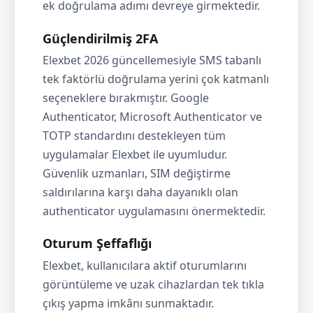
ek doğrulama adımı devreye girmektedir.
Güçlendirilmiş 2FA
Elexbet 2026 güncellemesiyle SMS tabanlı
tek faktörlü doğrulama yerini çok katmanlı
seçeneklere bırakmıştır. Google
Authenticator, Microsoft Authenticator ve
TOTP standardını destekleyen tüm
uygulamalar Elexbet ile uyumludur.
Güvenlik uzmanları, SIM değiştirme
saldırılarına karşı daha dayanıklı olan
authenticator uygulamasını önermektedir.
Oturum Şeffaflığı
Elexbet, kullanıcılara aktif oturumlarını
görüntüleme ve uzak cihazlardan tek tıkla
çıkış yapma imkânı sunmaktadır.