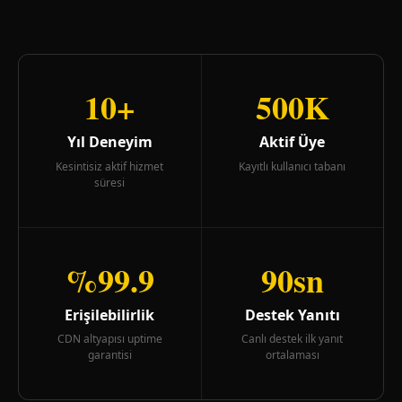
10+
500K
Yıl Deneyim
Aktif Üye
Kesintisiz aktif hizmet
Kayıtlı kullanıcı tabanı
süresi
%99.9
90sn
Erişilebilirlik
Destek Yanıtı
CDN altyapısı uptime
Canlı destek ilk yanıt
garantisi
ortalaması