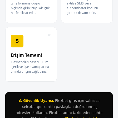
giriş formuna doğru
aktifse SMS veya
biçimde girin; büyük/küçük
authenticator kodunu
harfe dikkat edin.
girerek devam edin.
5
Erişim Tamam!
Elexbet giriş başarılı. Tüm
içerik ve üye avantajlarına
anında erişim sağladınız.
⚠ Güvenlik Uyarısı:
Elexbet giriş için yalnızca
tr.elexbetgir.com'da paylaşılan doğrulanmış
adresleri kullanın. Elexbet adını taklit eden sahte