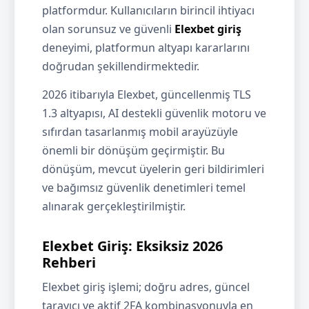
platformdur. Kullanıcıların birincil ihtiyacı
olan sorunsuz ve güvenli
Elexbet giriş
deneyimi, platformun altyapı kararlarını
doğrudan şekillendirmektedir.
2026 itibarıyla Elexbet, güncellenmiş TLS
1.3 altyapısı, AI destekli güvenlik motoru ve
sıfırdan tasarlanmış mobil arayüzüyle
önemli bir dönüşüm geçirmiştir. Bu
dönüşüm, mevcut üyelerin geri bildirimleri
ve bağımsız güvenlik denetimleri temel
alınarak gerçekleştirilmiştir.
Elexbet Giriş: Eksiksiz 2026
Rehberi
Elexbet giriş işlemi; doğru adres, güncel
tarayıcı ve aktif 2FA kombinasyonuyla en