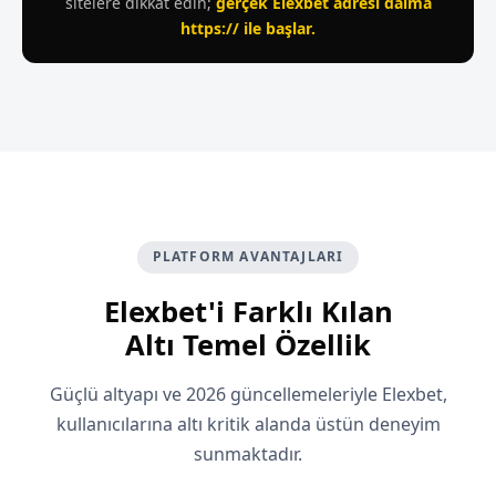
sitelere dikkat edin;
gerçek Elexbet adresi daima
https:// ile başlar.
PLATFORM AVANTAJLARI
Elexbet'i Farklı Kılan
Altı Temel Özellik
Güçlü altyapı ve 2026 güncellemeleriyle Elexbet,
kullanıcılarına altı kritik alanda üstün deneyim
sunmaktadır.