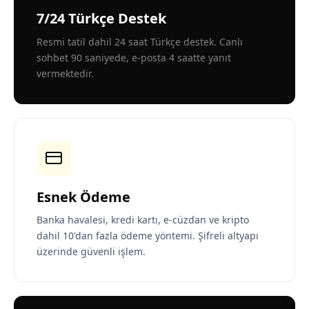
7/24 Türkçe Destek
Resmi tatil dahil 24 saat Türkçe destek. Canlı
sohbet 90 saniyede, e-posta 4 saatte yanıt
vermektedir.
Esnek Ödeme
Banka havalesi, kredi kartı, e-cüzdan ve kripto
dahil 10'dan fazla ödeme yöntemi. Şifreli altyapı
üzerinde güvenli işlem.