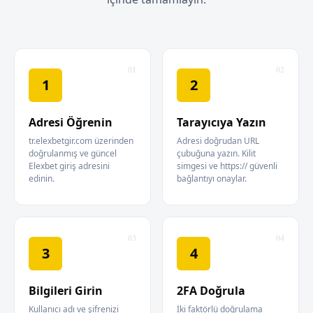
1
2
Adresi Öğrenin
Tarayıcıya Yazın
tr.elexbetgir.com üzerinden
Adresi doğrudan URL
doğrulanmış ve güncel
çubuğuna yazın. Kilit
Elexbet giriş adresini
simgesi ve https:// güvenli
edinin.
bağlantıyı onaylar.
3
4
Bilgileri Girin
2FA Doğrula
Kullanıcı adı ve şifrenizi
İki faktörlü doğrulama