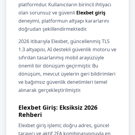
platformdur. Kullanıcıların birincil ihtiyacı
olan sorunsuz ve güvenli
Elexbet giriş
deneyimi, platformun altyapı kararlarını
doğrudan şekillendirmektedir.
2026 itibarıyla Elexbet, güncellenmiş TLS
1.3 altyapısı, AI destekli güvenlik motoru ve
sıfırdan tasarlanmış mobil arayüzüyle
önemli bir dönüşüm geçirmiştir. Bu
dönüşüm, mevcut üyelerin geri bildirimleri
ve bağımsız güvenlik denetimleri temel
alınarak gerçekleştirilmiştir.
Elexbet Giriş: Eksiksiz 2026
Rehberi
Elexbet giriş işlemi; doğru adres, güncel
tarayıcı ve aktif 2FA kombinasyonuyla en