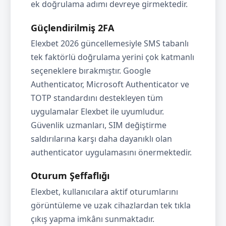
ek doğrulama adımı devreye girmektedir.
Güçlendirilmiş 2FA
Elexbet 2026 güncellemesiyle SMS tabanlı
tek faktörlü doğrulama yerini çok katmanlı
seçeneklere bırakmıştır. Google
Authenticator, Microsoft Authenticator ve
TOTP standardını destekleyen tüm
uygulamalar Elexbet ile uyumludur.
Güvenlik uzmanları, SIM değiştirme
saldırılarına karşı daha dayanıklı olan
authenticator uygulamasını önermektedir.
Oturum Şeffaflığı
Elexbet, kullanıcılara aktif oturumlarını
görüntüleme ve uzak cihazlardan tek tıkla
çıkış yapma imkânı sunmaktadır.