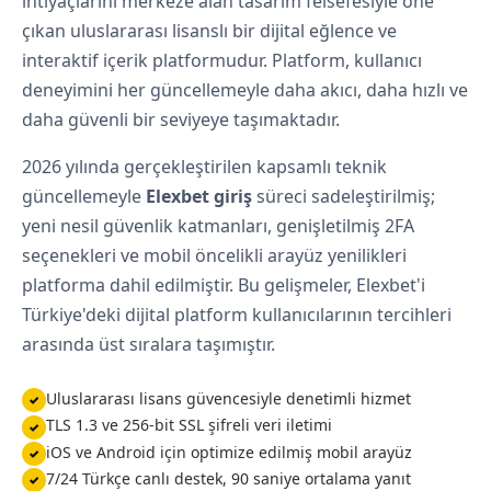
ihtiyaçlarını merkeze alan tasarım felsefesiyle öne
çıkan uluslararası lisanslı bir dijital eğlence ve
interaktif içerik platformudur. Platform, kullanıcı
deneyimini her güncellemeyle daha akıcı, daha hızlı ve
daha güvenli bir seviyeye taşımaktadır.
2026 yılında gerçekleştirilen kapsamlı teknik
güncellemeyle
Elexbet giriş
süreci sadeleştirilmiş;
yeni nesil güvenlik katmanları, genişletilmiş 2FA
seçenekleri ve mobil öncelikli arayüz yenilikleri
platforma dahil edilmiştir. Bu gelişmeler, Elexbet'i
Türkiye'deki dijital platform kullanıcılarının tercihleri
arasında üst sıralara taşımıştır.
Uluslararası lisans güvencesiyle denetimli hizmet
✓
TLS 1.3 ve 256-bit SSL şifreli veri iletimi
✓
iOS ve Android için optimize edilmiş mobil arayüz
✓
7/24 Türkçe canlı destek, 90 saniye ortalama yanıt
✓