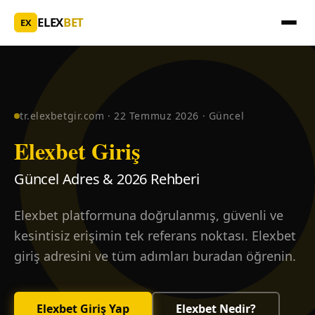
ELEX
BET
EX
tr.elexbetgir.com · 22 Temmuz 2026 · Güncel
Elexbet Giriş
Güncel Adres & 2026 Rehberi
Elexbet platformuna doğrulanmış, güvenli ve
kesintisiz erişimin tek referans noktası. Elexbet
giriş adresini ve tüm adımları buradan öğrenin.
Elexbet Giriş Yap
Elexbet Nedir?