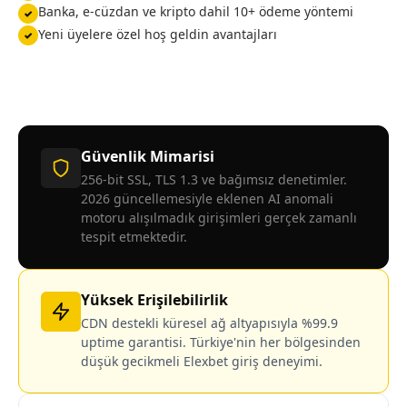
Banka, e-cüzdan ve kripto dahil 10+ ödeme yöntemi
✓
Yeni üyelere özel hoş geldin avantajları
✓
Güvenlik Mimarisi
256-bit SSL, TLS 1.3 ve bağımsız denetimler.
2026 güncellemesiyle eklenen AI anomali
motoru alışılmadık girişimleri gerçek zamanlı
tespit etmektedir.
Yüksek Erişilebilirlik
CDN destekli küresel ağ altyapısıyla %99.9
uptime garantisi. Türkiye'nin her bölgesinden
düşük gecikmeli Elexbet giriş deneyimi.