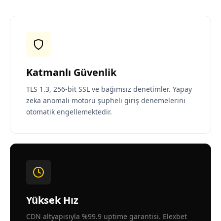
Katmanlı Güvenlik
TLS 1.3, 256-bit SSL ve bağımsız denetimler. Yapay
zeka anomali motoru şüpheli giriş denemelerini
otomatik engellemektedir.
Yüksek Hız
CDN altyapısıyla %99.9 uptime garantisi. Elexbet