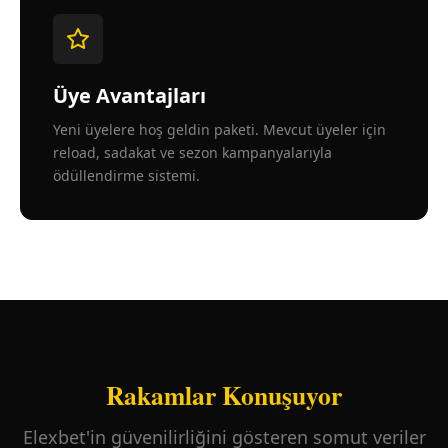
Üye Avantajları
Yeni üyelere hoş geldin paketi. Mevcut üyeler için
reload, sadakat ve sezon kampanyalarıyla
ödüllendirme sistemi.
Rakamlar Konuşuyor
Elexbet'in güvenilirliğini gösteren somut veriler