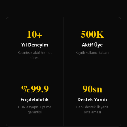
10+
500K
Yıl Deneyim
Aktif Üye
Kesintisiz aktif hizmet
Kayıtlı kullanıcı tabanı
süresi
%99.9
90sn
Erişilebilirlik
Destek Yanıtı
CDN altyapısı uptime
Canlı destek ilk yanıt
garantisi
ortalaması