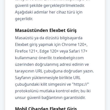
güvenli şekilde gerçekleştirilmektedir.
Aşağıdaki adımlar her cihaz türü için
geçerlidir.
Masaüstünden Elexbet Giriş
Masaüstü ya da dizüstü bilgisayarda
Elexbet giriş yapmak için Chrome 120+,
Firefox 121+, Edge 120+ veya Safari 17+
kullanmanız önerilir. tr.elexbetgir.com
üzerinden doğrulanmış adresi edinin ve
tarayıcının URL çubuğuna doğrudan yazın.
Sayfanın yüklenmesiyle birlikte URL
çubuğundaki kilit simgesini ve "https://"
protokolünü mutlaka kontrol edin; bu iki
unsur güvenli bağlantının garantisidir.
Mobil Cihazdan Elexbet Giriş