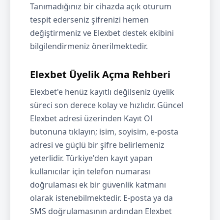
Tanımadığınız bir cihazda açık oturum
tespit ederseniz şifrenizi hemen
değiştirmeniz ve Elexbet destek ekibini
bilgilendirmeniz önerilmektedir.
Elexbet Üyelik Açma Rehberi
Elexbet'e henüz kayıtlı değilseniz üyelik
süreci son derece kolay ve hızlıdır. Güncel
Elexbet adresi üzerinden Kayıt Ol
butonuna tıklayın; isim, soyisim, e-posta
adresi ve güçlü bir şifre belirlemeniz
yeterlidir. Türkiye'den kayıt yapan
kullanıcılar için telefon numarası
doğrulaması ek bir güvenlik katmanı
olarak istenebilmektedir. E-posta ya da
SMS doğrulamasının ardından Elexbet