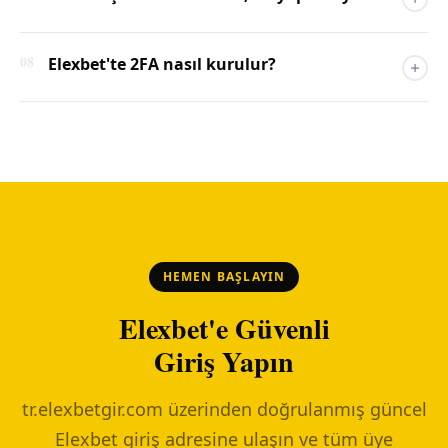
tüm özelliklere erişebilirsiniz.
adres üzerinden Kayıt Ol butonuna tıklayın, formu
doldurun ve e-posta veya SMS doğrulamasını
tamamlayın. Hesabınız hemen aktif olur ve hoş geldin
Elexbet giriş ekranındaki "Şifremi Unuttum"
08
Elexbet'te 2FA nasıl kurulur?
avantajlarına anında kavuşursunuz.
bağlantısına tıklayın. Üyelik e-posta adresinize
sıfırlama bağlantısı gönderilecektir. Bağlantı 15 dakika
geçerlidir. E-posta gelmezse spam klasörünüzü
Elexbet hesabınıza giriş yapın, sağ üstteki profil
kontrol edin; sorun devam ederse Elexbet canlı
menüsünden Güvenlik Ayarları'na gidin ve İki Faktörlü
desteğe başvurun.
Doğrulama seçeneğini aktif hale getirin. SMS veya
authenticator uygulama seçeneklerinden birini tercih
edin. SMS'e kıyasla authenticator uygulaması (Google,
Microsoft) SIM swap saldırılarına karşı çok daha
güvenlidir.
HEMEN BAŞLAYIN
Elexbet'e Güvenli
Giriş Yapın
tr.elexbetgir.com üzerinden doğrulanmış güncel
Elexbet giriş adresine ulaşın ve tüm üye