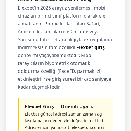
Elexbet'in 2026 arayüz yenilemesi, mobil
cihazları birinci sınıf platform olarak ele
almaktadır. iPhone kullanıcıları Safari,
Android kullanıcıları ise Chrome veya
Samsung Internet aracılığıyla ek uygulama
indirmeksizin tam özellikli
Elexbet giriş
deneyimi yaşayabilmektedir. Mobil
tarayıcıların biyometrik otomatik
doldurma özelliği (Face ID, parmak izi)
etkinleştirilirse giriş süresi birkaç saniyeye
kadar düşmektedir.
Elexbet Giriş — Önemli Uyarı:
Elexbet güncel adresi zaman zaman ağ
kısıtlamaları nedeniyle değişebilmektedir.
Adresler için yalnızca tr.elexbetgir.com'u