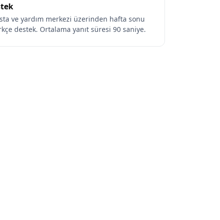
stek
osta ve yardım merkezi üzerinden hafta sonu
ürkçe destek. Ortalama yanıt süresi 90 saniye.