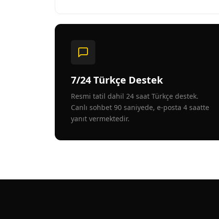
7/24 Türkçe Destek
Resmi tatil dahil 24 saat Türkçe destek.
Canlı sohbet 90 saniyede, e-posta 4 saatte
yanıt vermektedir.