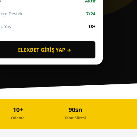
A
Aktif
rkçe Destek
7/24
n. Yaş
18+
ELEXBET GİRİŞ YAP →
10+
90sn
Ödeme
Yanıt Süresi