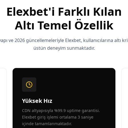
Elexbet'i Farklı Kılan
Altı Temel Özellik
apı ve 2026 güncellemeleriyle Elexbet, kullanıcılarına altı kr
üstün deneyim sunmaktadır.
Yüksek Hız
CDN altyapısıyla %99.9 uptime garantisi.
Elexbet giriş işlemi ortalama 3 saniye
içinde tamamlanmaktadır.