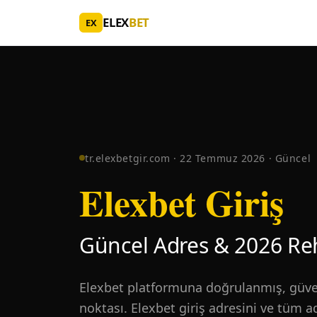
ELEX
BET
EX
tr.elexbetgir.com · 22 Temmuz 2026 · Güncel
Elexbet Giriş
Güncel Adres & 2026 Re
Elexbet platformuna doğrulanmış, güvenl
noktası. Elexbet giriş adresini ve tüm 