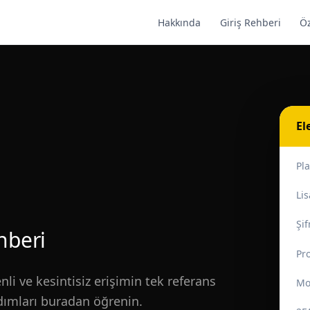
Hakkında
Giriş Rehberi
Öz
El
Pl
Li
Şi
hberi
Pr
i ve kesintisiz erişimin tek referans
Mo
adımları buradan öğrenin.