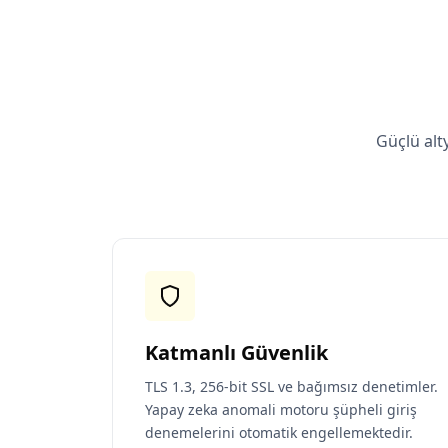
Güçlü alty
Katmanlı Güvenlik
TLS 1.3, 256-bit SSL ve bağımsız denetimler.
Yapay zeka anomali motoru şüpheli giriş
denemelerini otomatik engellemektedir.