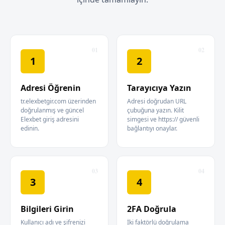
1
2
Adresi Öğrenin
Tarayıcıya Yazın
tr.elexbetgir.com üzerinden
Adresi doğrudan URL
doğrulanmış ve güncel
çubuğuna yazın. Kilit
Elexbet giriş adresini
simgesi ve https:// güvenli
edinin.
bağlantıyı onaylar.
3
4
Bilgileri Girin
2FA Doğrula
Kullanıcı adı ve şifrenizi
İki faktörlü doğrulama