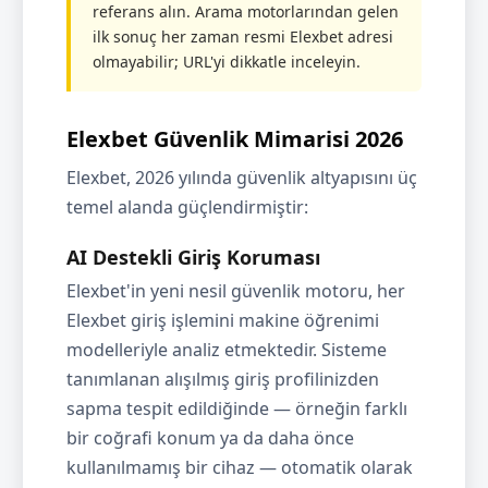
referans alın. Arama motorlarından gelen
ilk sonuç her zaman resmi Elexbet adresi
olmayabilir; URL'yi dikkatle inceleyin.
Elexbet Güvenlik Mimarisi 2026
Elexbet, 2026 yılında güvenlik altyapısını üç
temel alanda güçlendirmiştir:
AI Destekli Giriş Koruması
Elexbet'in yeni nesil güvenlik motoru, her
Elexbet giriş işlemini makine öğrenimi
modelleriyle analiz etmektedir. Sisteme
tanımlanan alışılmış giriş profilinizden
sapma tespit edildiğinde — örneğin farklı
bir coğrafi konum ya da daha önce
kullanılmamış bir cihaz — otomatik olarak