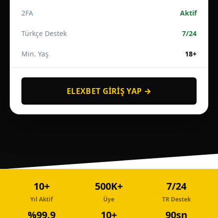
2FA
Aktif
Türkçe Destek
7/24
Min. Yaş
18+
ELEXBET GİRİŞ YAP →
10+
500K+
7/24
Yıl Aktif
Üye
TR Destek
%99.9
10+
90sn