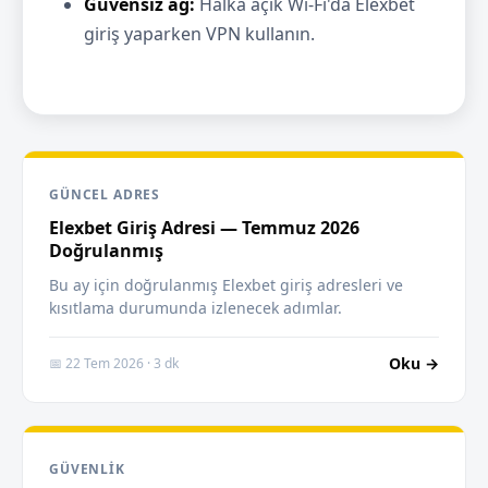
Güvensiz ağ:
Halka açık Wi-Fi'da Elexbet
giriş yaparken VPN kullanın.
GÜNCEL ADRES
Elexbet Giriş Adresi — Temmuz 2026
Doğrulanmış
Bu ay için doğrulanmış Elexbet giriş adresleri ve
kısıtlama durumunda izlenecek adımlar.
Oku →
📅 22 Tem 2026 · 3 dk
GÜVENLIK