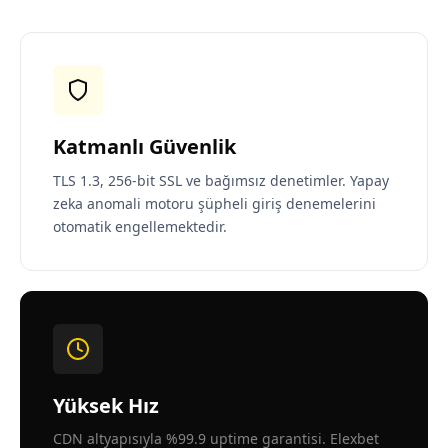
Katmanlı Güvenlik
TLS 1.3, 256-bit SSL ve bağımsız denetimler. Yapay
zeka anomali motoru şüpheli giriş denemelerini
otomatik engellemektedir.
Yüksek Hız
CDN altyapısıyla %99.9 uptime garantisi. Elexbet