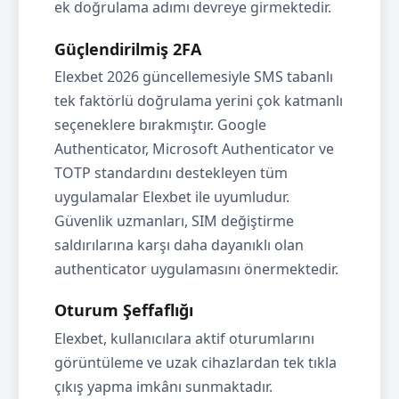
ek doğrulama adımı devreye girmektedir.
Güçlendirilmiş 2FA
Elexbet 2026 güncellemesiyle SMS tabanlı
tek faktörlü doğrulama yerini çok katmanlı
seçeneklere bırakmıştır. Google
Authenticator, Microsoft Authenticator ve
TOTP standardını destekleyen tüm
uygulamalar Elexbet ile uyumludur.
Güvenlik uzmanları, SIM değiştirme
saldırılarına karşı daha dayanıklı olan
authenticator uygulamasını önermektedir.
Oturum Şeffaflığı
Elexbet, kullanıcılara aktif oturumlarını
görüntüleme ve uzak cihazlardan tek tıkla
çıkış yapma imkânı sunmaktadır.