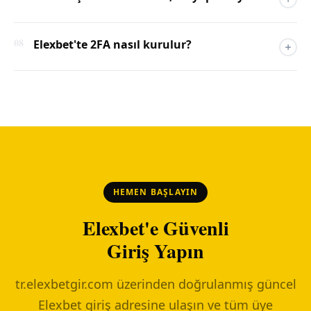
tüm özelliklere erişebilirsiniz.
adres üzerinden Kayıt Ol butonuna tıklayın, formu
doldurun ve e-posta veya SMS doğrulamasını
tamamlayın. Hesabınız hemen aktif olur ve hoş geldin
Elexbet giriş ekranındaki "Şifremi Unuttum"
08
Elexbet'te 2FA nasıl kurulur?
avantajlarına anında kavuşursunuz.
bağlantısına tıklayın. Üyelik e-posta adresinize
sıfırlama bağlantısı gönderilecektir. Bağlantı 15 dakika
geçerlidir. E-posta gelmezse spam klasörünüzü
Elexbet hesabınıza giriş yapın, sağ üstteki profil
kontrol edin; sorun devam ederse Elexbet canlı
menüsünden Güvenlik Ayarları'na gidin ve İki Faktörlü
desteğe başvurun.
Doğrulama seçeneğini aktif hale getirin. SMS veya
authenticator uygulama seçeneklerinden birini tercih
edin. SMS'e kıyasla authenticator uygulaması (Google,
Microsoft) SIM swap saldırılarına karşı çok daha
güvenlidir.
HEMEN BAŞLAYIN
Elexbet'e Güvenli
Giriş Yapın
tr.elexbetgir.com üzerinden doğrulanmış güncel
Elexbet giriş adresine ulaşın ve tüm üye