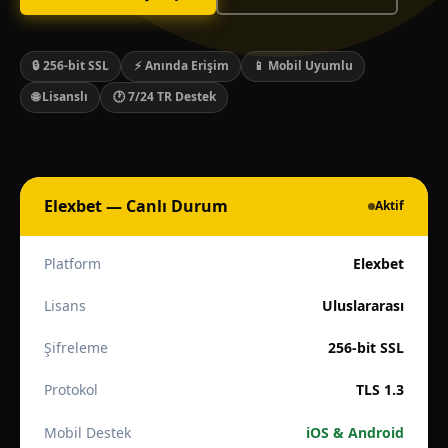
🔒 256-bit SSL
⚡ Anında Erişim
📱 Mobil Uyumlu
🌐 Lisanslı
🕐 7/24 TR Destek
Elexbet — Canlı Durum
Aktif
Platform
Elexbet
Lisans
Uluslararası
Şifreleme
256-bit SSL
Protokol
TLS 1.3
Mobil Destek
iOS & Android