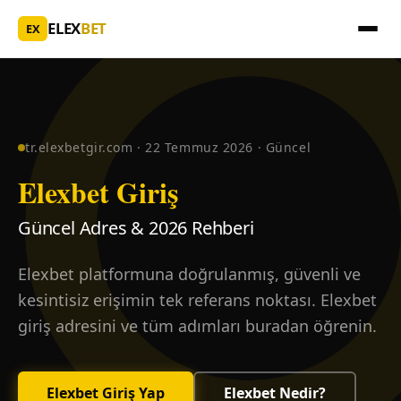
ELEX
BET
EX
tr.elexbetgir.com · 22 Temmuz 2026 · Güncel
Elexbet Giriş
Güncel Adres & 2026 Rehberi
Elexbet platformuna doğrulanmış, güvenli ve
kesintisiz erişimin tek referans noktası. Elexbet
giriş adresini ve tüm adımları buradan öğrenin.
Elexbet Giriş Yap
Elexbet Nedir?