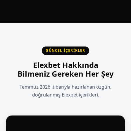
GÜNCEL İÇERIKLER
Elexbet Hakkında
Bilmeniz Gereken Her Şey
Temmuz 2026 itibarıyla hazırlanan özgün,
doğrulanmış Elexbet içerikleri.