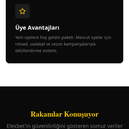
Üye Avantajları
Yeni üyelere hoş geldin paketi. Mevcut üyeler için
reload, sadakat ve sezon kampanyalarıyla
ödüllendirme sistemi.
Rakamlar Konuşuyor
Elexbet'in güvenilirliğini gösteren somut veriler