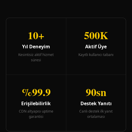
10+
500K
Yıl Deneyim
Aktif Üye
Kesintisiz aktif hizmet
Kayıtlı kullanıcı tabanı
süresi
%99.9
90sn
Erişilebilirlik
Destek Yanıtı
CDN altyapısı uptime
Canlı destek ilk yanıt
garantisi
ortalaması