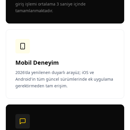
giriş işlemi ortalama 3 saniye içinde
tamamlanmaktadır.
Mobil Deneyim
2026'da yenilenen duyarlı arayüz; iOS ve
Android'in tüm güncel sürümlerinde ek uygulama
gerektirmeden tam erişim.