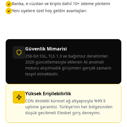
Banka, e-cüzdan ve kripto dahil 10+ ödeme yöntemi
✓
Yeni üyelere özel hoş geldin avantajları
✓
Güvenlik Mimarisi
256-bit SSL, TLS 1.3 ve bağımsız denetimler.
2026 güncellemesiyle eklenen AI anomali
motoru alışılmadık girişimleri gerçek zamanlı
tespit etmektedir.
Yüksek Erişilebilirlik
CDN destekli küresel ağ altyapısıyla %99.9
uptime garantisi. Türkiye'nin her bölgesinden
düşük gecikmeli Elexbet giriş deneyimi.