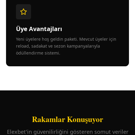
Üye Avantajları
Yeni üyelere hoş geldin paketi. Mevcut üyeler için
reload, sadakat ve sezon kampanyalarıyla
ödüllendirme sistemi.
Rakamlar Konuşuyor
Elexbet'in güvenilirliğini gösteren somut veriler