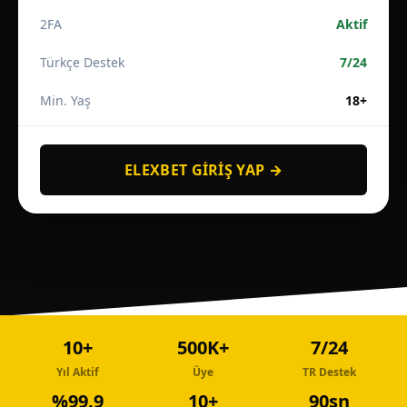
2FA
Aktif
Türkçe Destek
7/24
Min. Yaş
18+
ELEXBET GİRİŞ YAP →
10+
500K+
7/24
Yıl Aktif
Üye
TR Destek
%99.9
10+
90sn