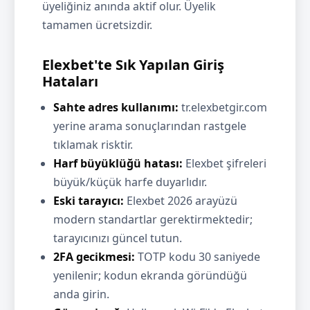
üyeliğiniz anında aktif olur. Üyelik
tamamen ücretsizdir.
Elexbet'te Sık Yapılan Giriş
Hataları
Sahte adres kullanımı:
tr.elexbetgir.com
yerine arama sonuçlarından rastgele
tıklamak risktir.
Harf büyüklüğü hatası:
Elexbet şifreleri
büyük/küçük harfe duyarlıdır.
Eski tarayıcı:
Elexbet 2026 arayüzü
modern standartlar gerektirmektedir;
tarayıcınızı güncel tutun.
2FA gecikmesi:
TOTP kodu 30 saniyede
yenilenir; kodun ekranda göründüğü
anda girin.