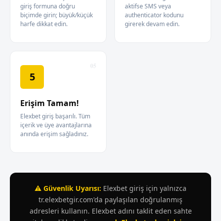
giriş formuna doğru
aktifse SMS veya
biçimde girin; büyük/küçük
authenticator kodunu
harfe dikkat edin.
girerek devam edin.
5
Erişim Tamam!
Elexbet giriş başarılı. Tüm
içerik ve üye avantajlarına
anında erişim sağladınız.
⚠ Güvenlik Uyarısı:
Elexbet giriş için yalnızca
tr.elexbetgir.com'da paylaşılan doğrulanmış
adresleri kullanın. Elexbet adını taklit eden sahte