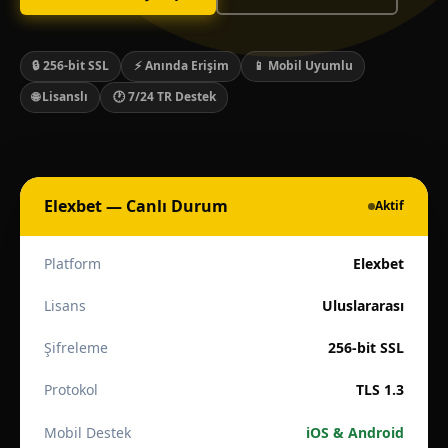
🔒 256-bit SSL
⚡ Anında Erişim
📱 Mobil Uyumlu
🌐 Lisanslı
🕐 7/24 TR Destek
Elexbet — Canlı Durum
Aktif
Platform
Elexbet
Lisans
Uluslararası
Şifreleme
256-bit SSL
Protokol
TLS 1.3
Mobil Destek
iOS & Android