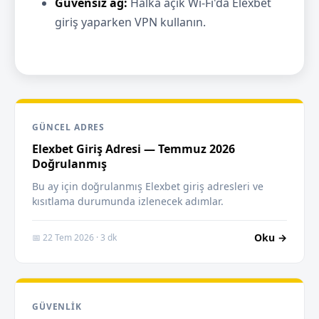
Güvensiz ağ:
Halka açık Wi-Fi'da Elexbet
giriş yaparken VPN kullanın.
GÜNCEL ADRES
Elexbet Giriş Adresi — Temmuz 2026
Doğrulanmış
Bu ay için doğrulanmış Elexbet giriş adresleri ve
kısıtlama durumunda izlenecek adımlar.
Oku →
📅 22 Tem 2026 · 3 dk
GÜVENLIK