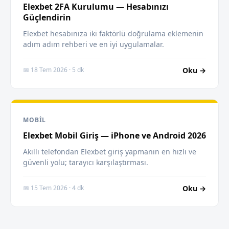
Elexbet 2FA Kurulumu — Hesabınızı
Güçlendirin
Elexbet hesabınıza iki faktörlü doğrulama eklemenin
adım adım rehberi ve en iyi uygulamalar.
Oku →
📅 18 Tem 2026 · 5 dk
MOBIL
Elexbet Mobil Giriş — iPhone ve Android 2026
Akıllı telefondan Elexbet giriş yapmanın en hızlı ve
güvenli yolu; tarayıcı karşılaştırması.
Oku →
📅 15 Tem 2026 · 4 dk