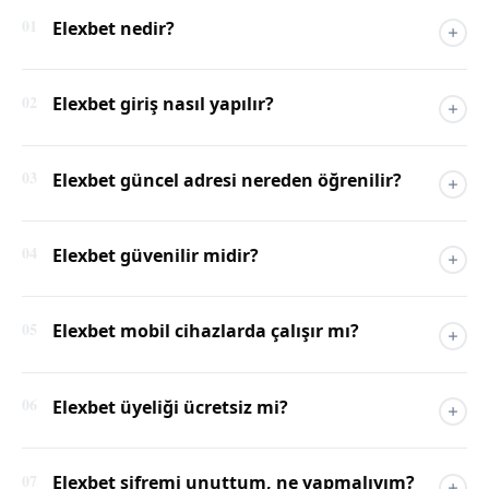
01
Elexbet nedir?
Elexbet, uluslararası lisans kapsamında faaliyet
02
Elexbet giriş nasıl yapılır?
gösteren, Türk kullanıcılara tam Türkçe arayüz ve 7/24
destek sunan dijital eğlence ve interaktif içerik
platformudur. Güvenlik odaklı altyapısı ve kesintisiz
tr.elexbetgir.com üzerinden doğrulanmış güncel
03
Elexbet güncel adresi nereden öğrenilir?
erişim altyapısıyla kullanıcı memnuniyetini öncelikli
Elexbet giriş adresini edinin. Adresi tarayıcınıza
hedef olarak benimseyen Elexbet, yıllar içinde güçlü
doğrudan yazın; URL'de kilit simgesi ve "https://"
bir üye tabanı oluşturmuştur.
olduğunu doğrulayın. Kullanıcı adı ve şifrenizi giriş
Elexbet güncel giriş adresi için tr.elexbetgir.com
04
Elexbet güvenilir midir?
formuna girin, Giriş butonuna tıklayın. 2FA aktifse
sayfasını düzenli olarak takip edin. Adres değişiklikleri
SMS ya da authenticator kodunuzu da girerek işlemi
anlık olarak güncellenmektedir. Arama motorlarından
tamamlayın.
ulaşılan sonuçlar her zaman resmi adres
Evet. Elexbet, uluslararası lisans çerçevesinde faaliyet
05
Elexbet mobil cihazlarda çalışır mı?
olmayabileceğinden, doğrulama için bu sayfayı
göstermekte olup bağımsız güvenlik denetimlerinden
kullanın ve adresi tarayıcınızda yer imi olarak
geçmektedir. 256-bit SSL şifreleme, TLS 1.3 protokolü
kaydedin.
ve yapay zeka destekli anomali tespiti, platformun
Evet. Elexbet'in 2026'da yenilenen duyarlı (responsive)
06
Elexbet üyeliği ücretsiz mi?
güvenlik standartlarını yüksek tutmaktadır.
arayüzü iOS ve Android'in tüm güncel sürümlerinde
sorunsuz çalışmaktadır. Ek uygulama indirmeye gerek
kalmadan mobil tarayıcıdan Elexbet giriş yapabilir,
Evet, Elexbet üyeliği tamamen ücretsizdir. Güncel
07
Elexbet şifremi unuttum, ne yapmalıyım?