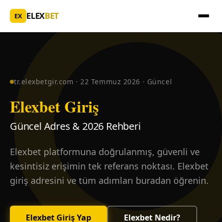
ELEX
BET
EX
tr.elexbetgir.com · 22 Temmuz 2026 · Güncel
Elexbet Giriş
Güncel Adres & 2026 Rehberi
Elexbet platformuna doğrulanmış, güvenli ve
kesintisiz erişimin tek referans noktası. Elexbet
giriş adresini ve tüm adımları buradan öğrenin.
Elexbet Giriş Yap
Elexbet Nedir?