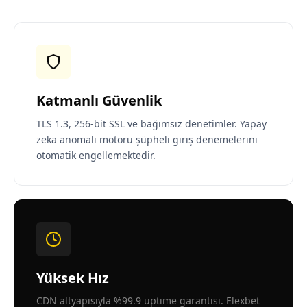
Katmanlı Güvenlik
TLS 1.3, 256-bit SSL ve bağımsız denetimler. Yapay
zeka anomali motoru şüpheli giriş denemelerini
otomatik engellemektedir.
Yüksek Hız
CDN altyapısıyla %99.9 uptime garantisi. Elexbet