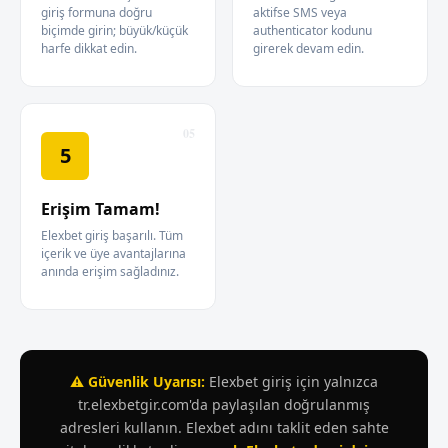
giriş formuna doğru
aktifse SMS veya
biçimde girin; büyük/küçük
authenticator kodunu
harfe dikkat edin.
girerek devam edin.
5
Erişim Tamam!
Elexbet giriş başarılı. Tüm
içerik ve üye avantajlarına
anında erişim sağladınız.
⚠ Güvenlik Uyarısı:
Elexbet giriş için yalnızca
tr.elexbetgir.com'da paylaşılan doğrulanmış
adresleri kullanın. Elexbet adını taklit eden sahte