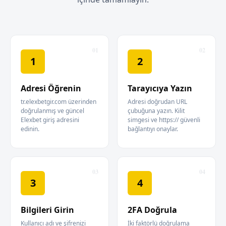
1
2
Adresi Öğrenin
Tarayıcıya Yazın
tr.elexbetgir.com üzerinden
Adresi doğrudan URL
doğrulanmış ve güncel
çubuğuna yazın. Kilit
Elexbet giriş adresini
simgesi ve https:// güvenli
edinin.
bağlantıyı onaylar.
3
4
Bilgileri Girin
2FA Doğrula
Kullanıcı adı ve şifrenizi
İki faktörlü doğrulama