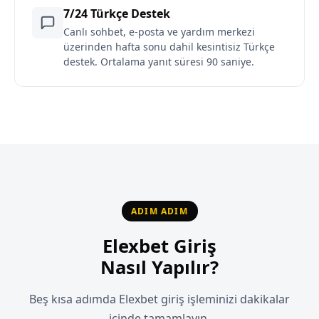
7/24 Türkçe Destek
Canlı sohbet, e-posta ve yardım merkezi
üzerinden hafta sonu dahil kesintisiz Türkçe
destek. Ortalama yanıt süresi 90 saniye.
ADIM ADIM
Elexbet Giriş
Nasıl Yapılır?
Beş kısa adımda Elexbet giriş işleminizi dakikalar
içinde tamamlayın.