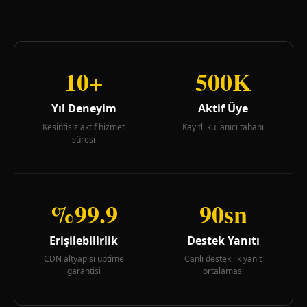
10+
500K
Yıl Deneyim
Aktif Üye
Kesintisiz aktif hizmet
Kayıtlı kullanıcı tabanı
süresi
%99.9
90sn
Erişilebilirlik
Destek Yanıtı
CDN altyapısı uptime
Canlı destek ilk yanıt
garantisi
ortalaması