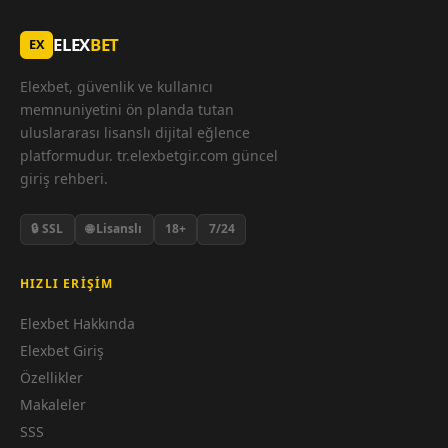
ELEX
BET
EX
Elexbet, güvenlik ve kullanıcı
memnuniyetini ön planda tutan
uluslararası lisanslı dijital eğlence
platformudur. tr.elexbetgir.com güncel
giriş rehberi.
🔒 SSL
🌐 Lisanslı
18+
7/24
HIZLI ERIŞIM
Elexbet Hakkında
Elexbet Giriş
Özellikler
Makaleler
SSS