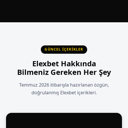
GÜNCEL İÇERIKLER
Elexbet Hakkında
Bilmeniz Gereken Her Şey
Temmuz 2026 itibarıyla hazırlanan özgün,
doğrulanmış Elexbet içerikleri.