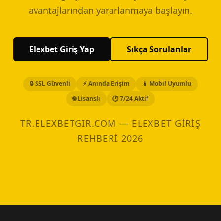
avantajlarından yararlanmaya başlayın.
Elexbet Giriş Yap
Sıkça Sorulanlar
🔒 SSL Güvenli
⚡ Anında Erişim
📱 Mobil Uyumlu
🌐 Lisanslı
🕐 7/24 Aktif
TR.ELEXBETGIR.COM — ELEXBET GİRİŞ
REHBERİ 2026