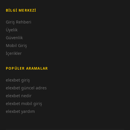
BILGI MERKEZI
Giriş Rehberi
Üyelik
Güvenlik
Mobil Giriş
İçerikler
POPÜLER ARAMALAR
elexbet giriş
elexbet güncel adres
elexbet nedir
elexbet mobil giriş
elexbet yardım