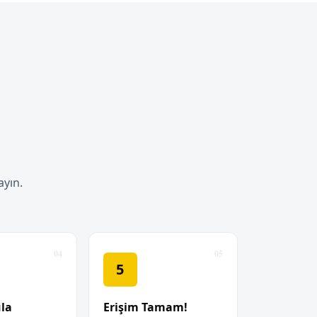
ayın.
5
la
Erişim Tamam!