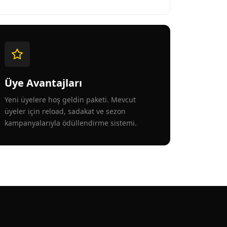
Üye Avantajları
Yeni üyelere hoş geldin paketi. Mevcut
üyeler için reload, sadakat ve sezon
kampanyalarıyla ödüllendirme sistemi.