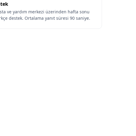
stek
osta ve yardım merkezi üzerinden hafta sonu
ürkçe destek. Ortalama yanıt süresi 90 saniye.