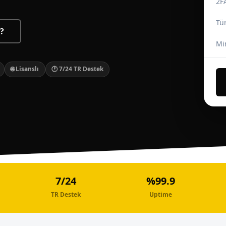
2F
Tü
?
Mi
🌐 Lisanslı
🕐 7/24 TR Destek
7/24
%99.9
TR Destek
Uptime