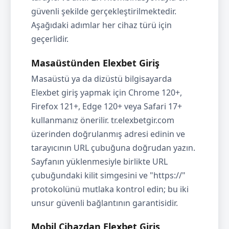
güvenli şekilde gerçekleştirilmektedir.
Aşağıdaki adımlar her cihaz türü için
geçerlidir.
Masaüstünden Elexbet Giriş
Masaüstü ya da dizüstü bilgisayarda
Elexbet giriş yapmak için Chrome 120+,
Firefox 121+, Edge 120+ veya Safari 17+
kullanmanız önerilir. tr.elexbetgir.com
üzerinden doğrulanmış adresi edinin ve
tarayıcının URL çubuğuna doğrudan yazın.
Sayfanın yüklenmesiyle birlikte URL
çubuğundaki kilit simgesini ve "https://"
protokolünü mutlaka kontrol edin; bu iki
unsur güvenli bağlantının garantisidir.
Mobil Cihazdan Elexbet Giriş