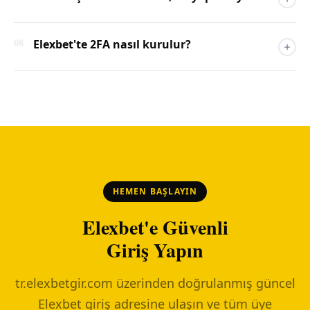
tüm özelliklere erişebilirsiniz.
adres üzerinden Kayıt Ol butonuna tıklayın, formu
doldurun ve e-posta veya SMS doğrulamasını
tamamlayın. Hesabınız hemen aktif olur ve hoş geldin
Elexbet giriş ekranındaki "Şifremi Unuttum"
08
Elexbet'te 2FA nasıl kurulur?
avantajlarına anında kavuşursunuz.
bağlantısına tıklayın. Üyelik e-posta adresinize
sıfırlama bağlantısı gönderilecektir. Bağlantı 15 dakika
geçerlidir. E-posta gelmezse spam klasörünüzü
Elexbet hesabınıza giriş yapın, sağ üstteki profil
kontrol edin; sorun devam ederse Elexbet canlı
menüsünden Güvenlik Ayarları'na gidin ve İki Faktörlü
desteğe başvurun.
Doğrulama seçeneğini aktif hale getirin. SMS veya
authenticator uygulama seçeneklerinden birini tercih
edin. SMS'e kıyasla authenticator uygulaması (Google,
Microsoft) SIM swap saldırılarına karşı çok daha
güvenlidir.
HEMEN BAŞLAYIN
Elexbet'e Güvenli
Giriş Yapın
tr.elexbetgir.com üzerinden doğrulanmış güncel
Elexbet giriş adresine ulaşın ve tüm üye