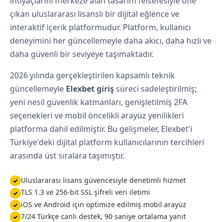
ihtiyaçlarını merkeze alan tasarım felsefesiyle öne
çıkan uluslararası lisanslı bir dijital eğlence ve
interaktif içerik platformudur. Platform, kullanıcı
deneyimini her güncellemeyle daha akıcı, daha hızlı ve
daha güvenli bir seviyeye taşımaktadır.
2026 yılında gerçekleştirilen kapsamlı teknik
güncellemeyle
Elexbet giriş
süreci sadeleştirilmiş;
yeni nesil güvenlik katmanları, genişletilmiş 2FA
seçenekleri ve mobil öncelikli arayüz yenilikleri
platforma dahil edilmiştir. Bu gelişmeler, Elexbet'i
Türkiye'deki dijital platform kullanıcılarının tercihleri
arasında üst sıralara taşımıştır.
Uluslararası lisans güvencesiyle denetimli hizmet
✓
TLS 1.3 ve 256-bit SSL şifreli veri iletimi
✓
iOS ve Android için optimize edilmiş mobil arayüz
✓
7/24 Türkçe canlı destek, 90 saniye ortalama yanıt
✓