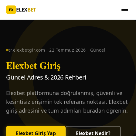
ELEX
BET
EX
tr.elexbetgir.com · 22 Temmuz 2026 · Güncel
Elexbet Giriş
Güncel Adres & 2026 Rehberi
Elexbet platformuna doğrulanmış, güvenli ve
kesintisiz erişimin tek referans noktası. Elexbet
giriş adresini ve tüm adımları buradan öğrenin.
Elexbet Giriş Yap
Elexbet Nedir?