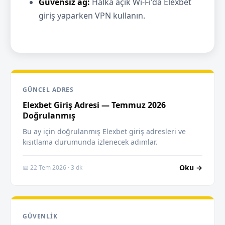
Güvensiz ağ:
Halka açık Wi-Fi'da Elexbet
giriş yaparken VPN kullanın.
GÜNCEL ADRES
Elexbet Giriş Adresi — Temmuz 2026
Doğrulanmış
Bu ay için doğrulanmış Elexbet giriş adresleri ve
kısıtlama durumunda izlenecek adımlar.
Oku →
📅 22 Tem 2026 · 3 dk
GÜVENLIK