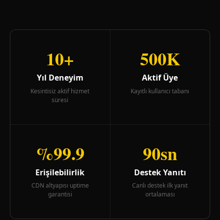
10+
500K
Yıl Deneyim
Aktif Üye
Kesintisiz aktif hizmet
Kayıtlı kullanıcı tabanı
süresi
%99.9
90sn
Erişilebilirlik
Destek Yanıtı
CDN altyapısı uptime
Canlı destek ilk yanıt
garantisi
ortalaması