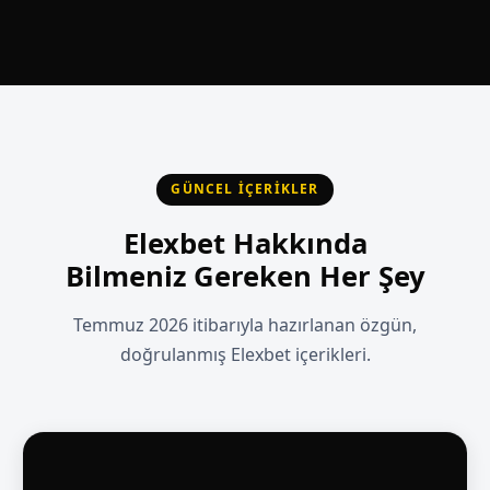
GÜNCEL İÇERIKLER
Elexbet Hakkında
Bilmeniz Gereken Her Şey
Temmuz 2026 itibarıyla hazırlanan özgün,
doğrulanmış Elexbet içerikleri.