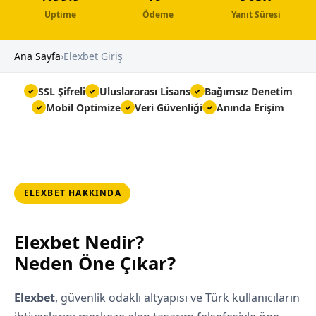
Uptime
Ödeme
Yanıt Süresi
Ana Sayfa
›
Elexbet Giriş
SSL Şifreli
Uluslararası Lisans
Bağımsız Denetim
✓
✓
✓
Mobil Optimize
Veri Güvenliği
Anında Erişim
✓
✓
✓
ELEXBET HAKKINDA
Elexbet Nedir?
Neden Öne Çıkar?
Elexbet
, güvenlik odaklı altyapısı ve Türk kullanıcıların