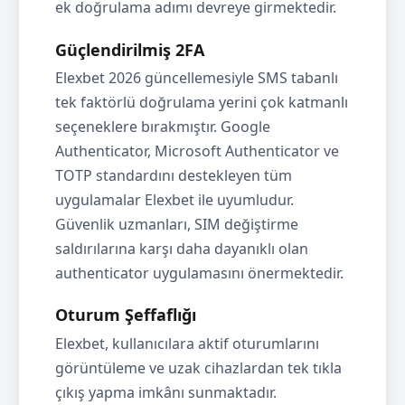
ek doğrulama adımı devreye girmektedir.
Güçlendirilmiş 2FA
Elexbet 2026 güncellemesiyle SMS tabanlı
tek faktörlü doğrulama yerini çok katmanlı
seçeneklere bırakmıştır. Google
Authenticator, Microsoft Authenticator ve
TOTP standardını destekleyen tüm
uygulamalar Elexbet ile uyumludur.
Güvenlik uzmanları, SIM değiştirme
saldırılarına karşı daha dayanıklı olan
authenticator uygulamasını önermektedir.
Oturum Şeffaflığı
Elexbet, kullanıcılara aktif oturumlarını
görüntüleme ve uzak cihazlardan tek tıkla
çıkış yapma imkânı sunmaktadır.