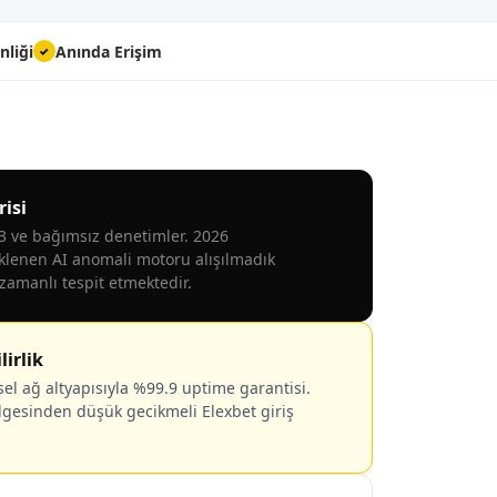
nliği
Anında Erişim
✓
isi
.3 ve bağımsız denetimler. 2026
klenen AI anomali motoru alışılmadık
 zamanlı tespit etmektedir.
lirlik
el ağ altyapısıyla %99.9 uptime garantisi.
lgesinden düşük gecikmeli Elexbet giriş