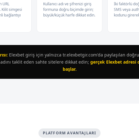
n URL
Kullanıcı adı ve şifrenizi giriş
İki faktörlü d
Kilit simgesi
formuna doğru biçimde girin;
SMS veya auth
nli bağlantıyı
büyük/küçük harfe dikkat edin.
kodunu girere
ısı:
Elexbet giriş için yalnızca tr.elexbetgir.com'da paylaşılan doğr
 adını taklit eden sahte sitelere dikkat edin;
gerçek Elexbet adresi d
başlar.
PLATFORM AVANTAJLARI