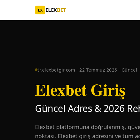
ELEX
BET
EX
tr.elexbetgir.com · 22 Temmuz 2026 · Güncel
Elexbet Giriş
Güncel Adres & 2026 Re
Elexbet platformuna doğrulanmış, güvenl
noktası. Elexbet giriş adresini ve tüm 