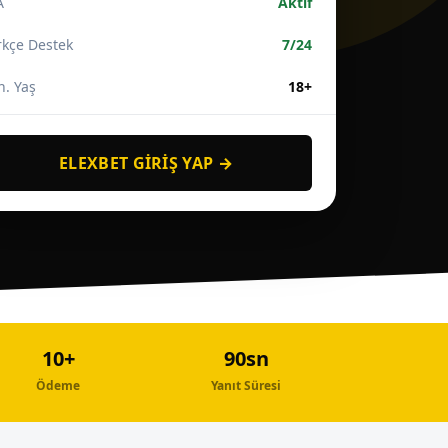
A
Aktif
rkçe Destek
7/24
n. Yaş
18+
ELEXBET GİRİŞ YAP →
10+
90sn
Ödeme
Yanıt Süresi