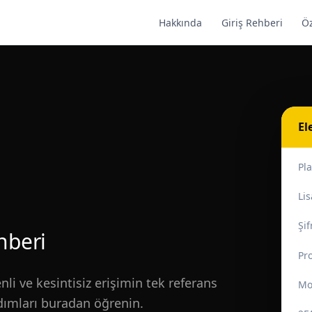
Hakkında
Giriş Rehberi
Öz
El
Pl
Li
Şi
hberi
Pr
i ve kesintisiz erişimin tek referans
Mo
adımları buradan öğrenin.