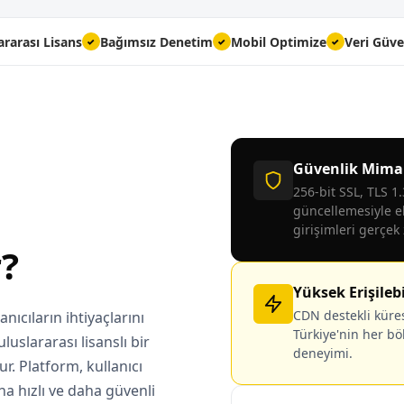
ararası Lisans
Bağımsız Denetim
Mobil Optimize
Veri Güve
✓
✓
✓
Güvenlik Mimar
256-bit SSL, TLS 1
güncellemesiyle e
girişimleri gerçek
?
Yüksek Erişilebi
CDN destekli küres
anıcıların ihtiyaçlarını
Türkiye'nin her bö
uslararası lisanslı bir
deneyimi.
ur. Platform, kullanıcı
a hızlı ve daha güvenli