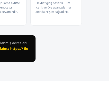
oğrulama aktifse
Elexbet giriş başarılı. Tüm
enticator
içerik ve üye avantajlarına
k devam edin.
anında erişim sağladınız.
ulanmış adresleri
aima https:// ile