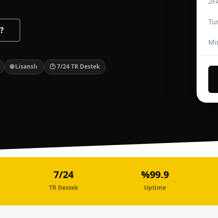
2F
Tü
?
Mi
🌐 Lisanslı
🕐 7/24 TR Destek
7/24
%99.9
TR Destek
Uptime