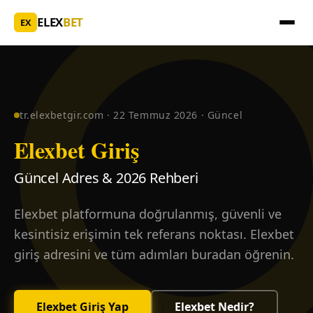
ELEX
BET
EX
tr.elexbetgir.com · 22 Temmuz 2026 · Güncel
Elexbet Giriş
Güncel Adres & 2026 Rehberi
Elexbet platformuna doğrulanmış, güvenli ve
kesintisiz erişimin tek referans noktası. Elexbet
giriş adresini ve tüm adımları buradan öğrenin.
Elexbet Giriş Yap
Elexbet Nedir?