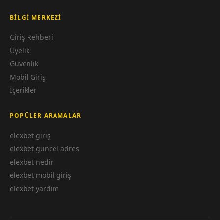
BILGI MERKEZI
Giriş Rehberi
Üyelik
Güvenlik
Mobil Giriş
İçerikler
POPÜLER ARAMALAR
elexbet giriş
elexbet güncel adres
elexbet nedir
elexbet mobil giriş
elexbet yardım