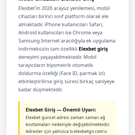
Elexbet'in 2026 arayüz yenilemesi, mobil
cihazları birinci sınıf platform olarak ele
almaktadır. iPhone kullanıcıları Safari,
Android kullanıcıları ise Chrome veya
Samsung Internet aracılığıyla ek uygulama
indirmeksizin tam özellikli
Elexbet giriş
deneyimi yaşayabilmektedir. Mobil
tarayıcıların biyometrik otomatik
doldurma özelliği (Face ID, parmak izi)
etkinleştirilirse giriş süresi birkaç saniyeye
kadar düşmektedir.
Elexbet Giriş — Önemli Uyarı:
Elexbet güncel adresi zaman zaman ağ
kısıtlamaları nedeniyle değişebilmektedir.
Adresler için yalnızca tr.elexbetgir.com'u