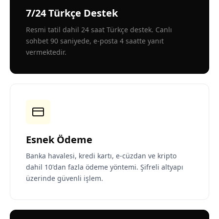
7/24 Türkçe Destek
Resmi tatil dahil 24 saat Türkçe destek. Canlı
sohbet 90 saniyede, e-posta 4 saatte yanıt
vermektedir.
Esnek Ödeme
Banka havalesi, kredi kartı, e-cüzdan ve kripto
dahil 10'dan fazla ödeme yöntemi. Şifreli altyapı
üzerinde güvenli işlem.