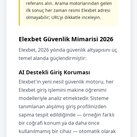
referans alın. Arama motorlarından gelen
ilk sonuç her zaman resmi Elexbet adresi
olmayabilir; URL'yi dikkatle inceleyin.
Elexbet Güvenlik Mimarisi 2026
Elexbet, 2026 yılında güvenlik altyapısını üç
temel alanda güçlendirmiştir:
AI Destekli Giriş Koruması
Elexbet'in yeni nesil güvenlik motoru, her
Elexbet giriş işlemini makine öğrenimi
modelleriyle analiz etmektedir. Sisteme
tanımlanan alışılmış giriş profilinizden
sapma tespit edildiğinde — örneğin farklı
bir coğrafi konum ya da daha önce
kullanılmamış bir cihaz — otomatik olarak