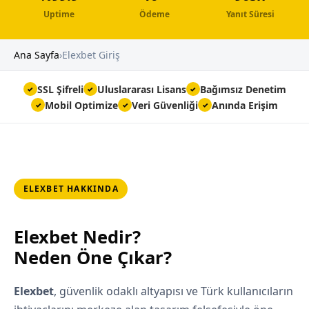
Uptime
Ödeme
Yanıt Süresi
Ana Sayfa
›
Elexbet Giriş
SSL Şifreli
Uluslararası Lisans
Bağımsız Denetim
✓
✓
✓
Mobil Optimize
Veri Güvenliği
Anında Erişim
✓
✓
✓
ELEXBET HAKKINDA
Elexbet Nedir?
Neden Öne Çıkar?
Elexbet
, güvenlik odaklı altyapısı ve Türk kullanıcıların