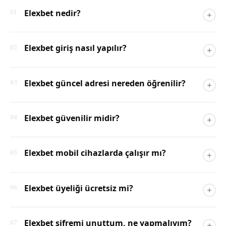
01
Elexbet nedir?
Elexbet, uluslararası lisans kapsamında faaliyet
02
Elexbet giriş nasıl yapılır?
gösteren, Türk kullanıcılara tam Türkçe arayüz ve 7/24
destek sunan dijital eğlence ve interaktif içerik
platformudur. Güvenlik odaklı altyapısı ve kesintisiz
tr.elexbetgir.com üzerinden doğrulanmış güncel
03
Elexbet güncel adresi nereden öğrenilir?
erişim altyapısıyla kullanıcı memnuniyetini öncelikli
Elexbet giriş adresini edinin. Adresi tarayıcınıza
hedef olarak benimseyen Elexbet, yıllar içinde güçlü
doğrudan yazın; URL'de kilit simgesi ve "https://"
bir üye tabanı oluşturmuştur.
olduğunu doğrulayın. Kullanıcı adı ve şifrenizi giriş
Elexbet güncel giriş adresi için tr.elexbetgir.com
04
Elexbet güvenilir midir?
formuna girin, Giriş butonuna tıklayın. 2FA aktifse
sayfasını düzenli olarak takip edin. Adres değişiklikleri
SMS ya da authenticator kodunuzu da girerek işlemi
anlık olarak güncellenmektedir. Arama motorlarından
tamamlayın.
ulaşılan sonuçlar her zaman resmi adres
Evet. Elexbet, uluslararası lisans çerçevesinde faaliyet
05
Elexbet mobil cihazlarda çalışır mı?
olmayabileceğinden, doğrulama için bu sayfayı
göstermekte olup bağımsız güvenlik denetimlerinden
kullanın ve adresi tarayıcınızda yer imi olarak
geçmektedir. 256-bit SSL şifreleme, TLS 1.3 protokolü
kaydedin.
ve yapay zeka destekli anomali tespiti, platformun
Evet. Elexbet'in 2026'da yenilenen duyarlı (responsive)
06
Elexbet üyeliği ücretsiz mi?
güvenlik standartlarını yüksek tutmaktadır.
arayüzü iOS ve Android'in tüm güncel sürümlerinde
sorunsuz çalışmaktadır. Ek uygulama indirmeye gerek
kalmadan mobil tarayıcıdan Elexbet giriş yapabilir,
Evet, Elexbet üyeliği tamamen ücretsizdir. Güncel
07
Elexbet şifremi unuttum, ne yapmalıyım?