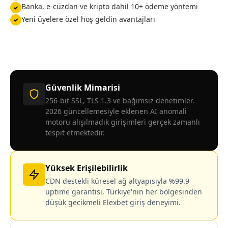
Banka, e-cüzdan ve kripto dahil 10+ ödeme yöntemi
✓
Yeni üyelere özel hoş geldin avantajları
✓
Güvenlik Mimarisi
256-bit SSL, TLS 1.3 ve bağımsız denetimler.
2026 güncellemesiyle eklenen AI anomali
motoru alışılmadık girişimleri gerçek zamanlı
tespit etmektedir.
Yüksek Erişilebilirlik
CDN destekli küresel ağ altyapısıyla %99.9
uptime garantisi. Türkiye'nin her bölgesinden
düşük gecikmeli Elexbet giriş deneyimi.