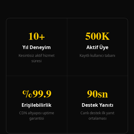
10+
500K
Yıl Deneyim
Aktif Üye
Kesintisiz aktif hizmet
Kayıtlı kullanıcı tabanı
süresi
%99.9
90sn
Erişilebilirlik
Destek Yanıtı
CDN altyapısı uptime
Canlı destek ilk yanıt
garantisi
ortalaması