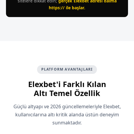
sitelere dikkat edin;
gerçek Elexbet adresi daima
https:// ile başlar.
PLATFORM AVANTAJLARI
Elexbet'i Farklı Kılan
Altı Temel Özellik
Güçlü altyapı ve 2026 güncellemeleriyle Elexbet,
kullanıcılarına altı kritik alanda üstün deneyim
sunmaktadır.