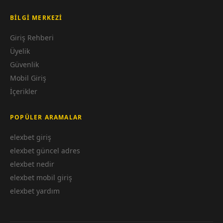
BILGI MERKEZI
Giriş Rehberi
Üyelik
Güvenlik
Mobil Giriş
İçerikler
POPÜLER ARAMALAR
elexbet giriş
elexbet güncel adres
elexbet nedir
elexbet mobil giriş
elexbet yardım