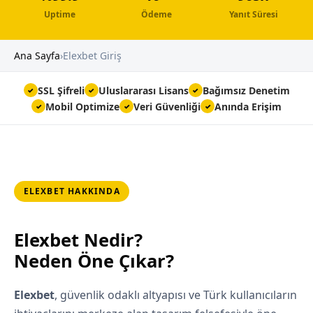
Uptime
Ödeme
Yanıt Süresi
Ana Sayfa
›
Elexbet Giriş
SSL Şifreli
Uluslararası Lisans
Bağımsız Denetim
✓
✓
✓
Mobil Optimize
Veri Güvenliği
Anında Erişim
✓
✓
✓
ELEXBET HAKKINDA
Elexbet Nedir?
Neden Öne Çıkar?
Elexbet
, güvenlik odaklı altyapısı ve Türk kullanıcıların