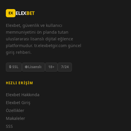
ELEX
BET
EX
Elexbet, güvenlik ve kullanıcı
memnuniyetini ön planda tutan
uluslararası lisanslı dijital eğlence
platformudur. tr.elexbetgir.com güncel
giriş rehberi.
🔒 SSL
🌐 Lisanslı
18+
7/24
HIZLI ERIŞIM
Elexbet Hakkında
Elexbet Giriş
Özellikler
Makaleler
SSS