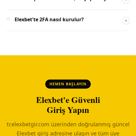
tüm özelliklere erişebilirsiniz.
adres üzerinden Kayıt Ol butonuna tıklayın, formu
doldurun ve e-posta veya SMS doğrulamasını
tamamlayın. Hesabınız hemen aktif olur ve hoş geldin
Elexbet giriş ekranındaki "Şifremi Unuttum"
08
Elexbet'te 2FA nasıl kurulur?
avantajlarına anında kavuşursunuz.
bağlantısına tıklayın. Üyelik e-posta adresinize
sıfırlama bağlantısı gönderilecektir. Bağlantı 15 dakika
geçerlidir. E-posta gelmezse spam klasörünüzü
Elexbet hesabınıza giriş yapın, sağ üstteki profil
kontrol edin; sorun devam ederse Elexbet canlı
menüsünden Güvenlik Ayarları'na gidin ve İki Faktörlü
desteğe başvurun.
Doğrulama seçeneğini aktif hale getirin. SMS veya
authenticator uygulama seçeneklerinden birini tercih
edin. SMS'e kıyasla authenticator uygulaması (Google,
Microsoft) SIM swap saldırılarına karşı çok daha
güvenlidir.
HEMEN BAŞLAYIN
Elexbet'e Güvenli
Giriş Yapın
tr.elexbetgir.com üzerinden doğrulanmış güncel
Elexbet giriş adresine ulaşın ve tüm üye