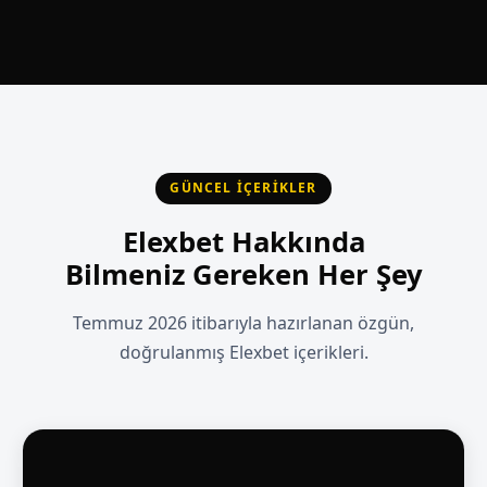
GÜNCEL İÇERIKLER
Elexbet Hakkında
Bilmeniz Gereken Her Şey
Temmuz 2026 itibarıyla hazırlanan özgün,
doğrulanmış Elexbet içerikleri.