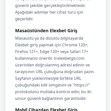
güvenli şekilde gerçekleştirilmektedir.
Aşağıdaki adımlar her cihaz türü için
geçerlidir.
Masaüstünden Elexbet Giriş
Masaüstü ya da dizüstü bilgisayarda
Elexbet giriş yapmak için Chrome 120+,
Firefox 121+, Edge 120+ veya Safari 17+
kullanmanız önerilir. tr.elexbetgir.com
üzerinden doğrulanmış adresi edinin ve
tarayıcının URL çubuğuna doğrudan yazın.
Sayfanın yüklenmesiyle birlikte URL
çubuğundaki kilit simgesini ve "https://"
protokolünü mutlaka kontrol edin; bu iki
unsur güvenli bağlantının garantisidir.
Mobil Cihazdan Elexbet Giriş