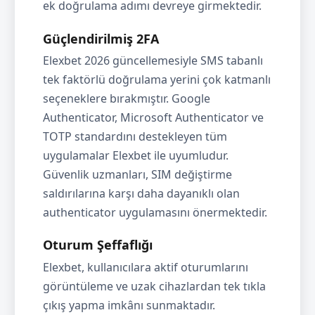
ek doğrulama adımı devreye girmektedir.
Güçlendirilmiş 2FA
Elexbet 2026 güncellemesiyle SMS tabanlı
tek faktörlü doğrulama yerini çok katmanlı
seçeneklere bırakmıştır. Google
Authenticator, Microsoft Authenticator ve
TOTP standardını destekleyen tüm
uygulamalar Elexbet ile uyumludur.
Güvenlik uzmanları, SIM değiştirme
saldırılarına karşı daha dayanıklı olan
authenticator uygulamasını önermektedir.
Oturum Şeffaflığı
Elexbet, kullanıcılara aktif oturumlarını
görüntüleme ve uzak cihazlardan tek tıkla
çıkış yapma imkânı sunmaktadır.