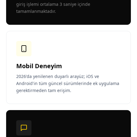
giriş işlemi ortalama 3 saniye içinde
tamamlanmaktadır.
Mobil Deneyim
2026'da yenilenen duyarlı arayüz; iOS ve
Android'in tüm güncel sürümlerinde ek uygulama
gerektirmeden tam erişim.