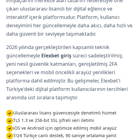
ihtiyaçlarını merkeze alan tasarım felsefesiyle öne
çıkan uluslararası lisanslı bir dijital eğlence ve
interaktif içerik platformudur. Platform, kullanıcı
deneyimini her güncellemeyle daha akıcı, daha hızlı ve
daha güvenli bir seviyeye taşımaktadır.
2026 yılında gerçekleştirilen kapsamlı teknik
güncellemeyle
Elexbet giriş
süreci sadeleştirilmiş;
yeni nesil güvenlik katmanları, genişletilmiş 2FA
seçenekleri ve mobil öncelikli arayüz yenilikleri
platforma dahil edilmiştir. Bu gelişmeler, Elexbet'i
Türkiye'deki dijital platform kullanıcılarının tercihleri
arasında üst sıralara taşımıştır.
Uluslararası lisans güvencesiyle denetimli hizmet
✓
TLS 1.3 ve 256-bit SSL şifreli veri iletimi
✓
iOS ve Android için optimize edilmiş mobil arayüz
✓
7/24 Türkçe canlı destek, 90 saniye ortalama yanıt
✓