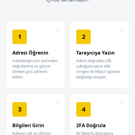
1
2
Adresi Öğrenin
Tarayıcıya Yazın
tr.elexbetgir.com üzerinden
Adresi doğrudan URL
doğrulanmış ve güncel
çubuğuna yazın. Kilit
Elexbet giriş adresini
simgesi ve https:// güvenli
edinin.
bağlantıyı onaylar.
3
4
Bilgileri Girin
2FA Doğrula
Kullanıcı adı ve şifrenizi
İki faktörlü doğrulama