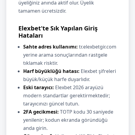
üyeliğiniz anında aktif olur. Üyelik
tamamen ücretsizdir.
Elexbet'te Sık Yapılan Giriş
Hataları
Sahte adres kullanımı:
tr.elexbetgir.com
yerine arama sonuçlarından rastgele
tıklamak risktir.
Harf büyüklüğü hatası:
Elexbet şifreleri
büyük/küçük harfe duyarlıdır.
Eski tarayıcı:
Elexbet 2026 arayüzü
modern standartlar gerektirmektedir;
tarayıcınızı güncel tutun.
2FA gecikmesi:
TOTP kodu 30 saniyede
yenilenir; kodun ekranda göründüğü
anda girin.