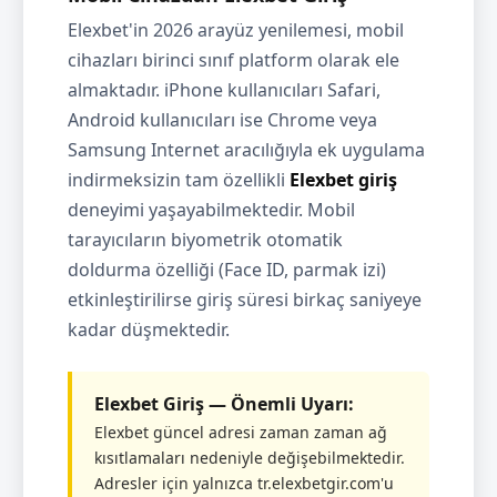
Elexbet'in 2026 arayüz yenilemesi, mobil
cihazları birinci sınıf platform olarak ele
almaktadır. iPhone kullanıcıları Safari,
Android kullanıcıları ise Chrome veya
Samsung Internet aracılığıyla ek uygulama
indirmeksizin tam özellikli
Elexbet giriş
deneyimi yaşayabilmektedir. Mobil
tarayıcıların biyometrik otomatik
doldurma özelliği (Face ID, parmak izi)
etkinleştirilirse giriş süresi birkaç saniyeye
kadar düşmektedir.
Elexbet Giriş — Önemli Uyarı:
Elexbet güncel adresi zaman zaman ağ
kısıtlamaları nedeniyle değişebilmektedir.
Adresler için yalnızca tr.elexbetgir.com'u