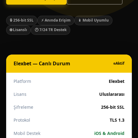
🔒 256-bit SSL
⚡ Anında Erişim
📱 Mobil Uyumlu
🌐 Lisanslı
🕐 7/24 TR Destek
Elexbet — Canlı Durum
Aktif
Platform
Elexbet
Lisans
Uluslararası
Şifreleme
256-bit SSL
Protokol
TLS 1.3
Mobil Destek
iOS & Android