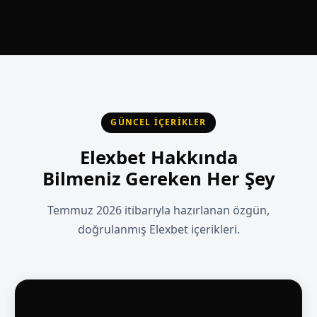
GÜNCEL İÇERIKLER
Elexbet Hakkında
Bilmeniz Gereken Her Şey
Temmuz 2026 itibarıyla hazırlanan özgün,
doğrulanmış Elexbet içerikleri.