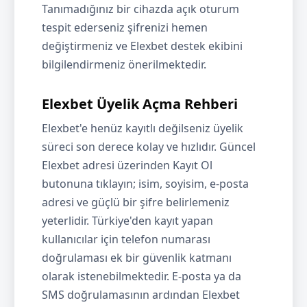
Tanımadığınız bir cihazda açık oturum
tespit ederseniz şifrenizi hemen
değiştirmeniz ve Elexbet destek ekibini
bilgilendirmeniz önerilmektedir.
Elexbet Üyelik Açma Rehberi
Elexbet'e henüz kayıtlı değilseniz üyelik
süreci son derece kolay ve hızlıdır. Güncel
Elexbet adresi üzerinden Kayıt Ol
butonuna tıklayın; isim, soyisim, e-posta
adresi ve güçlü bir şifre belirlemeniz
yeterlidir. Türkiye'den kayıt yapan
kullanıcılar için telefon numarası
doğrulaması ek bir güvenlik katmanı
olarak istenebilmektedir. E-posta ya da
SMS doğrulamasının ardından Elexbet