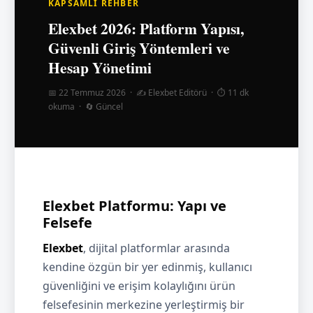
KAPSAMLI REHBER
Elexbet 2026: Platform Yapısı,
Güvenli Giriş Yöntemleri ve
Hesap Yönetimi
📅 22 Temmuz 2026 · ✍ Elexbet Editörü · ⏱ 11 dk
okuma · 🔄 Güncel
Elexbet Platformu: Yapı ve
Felsefe
Elexbet
, dijital platformlar arasında
kendine özgün bir yer edinmiş, kullanıcı
güvenliğini ve erişim kolaylığını ürün
felsefesinin merkezine yerleştirmiş bir