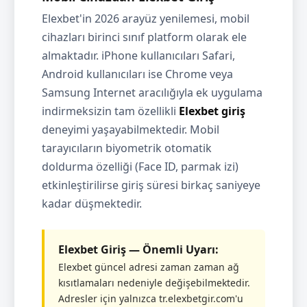
Elexbet'in 2026 arayüz yenilemesi, mobil
cihazları birinci sınıf platform olarak ele
almaktadır. iPhone kullanıcıları Safari,
Android kullanıcıları ise Chrome veya
Samsung Internet aracılığıyla ek uygulama
indirmeksizin tam özellikli
Elexbet giriş
deneyimi yaşayabilmektedir. Mobil
tarayıcıların biyometrik otomatik
doldurma özelliği (Face ID, parmak izi)
etkinleştirilirse giriş süresi birkaç saniyeye
kadar düşmektedir.
Elexbet Giriş — Önemli Uyarı:
Elexbet güncel adresi zaman zaman ağ
kısıtlamaları nedeniyle değişebilmektedir.
Adresler için yalnızca tr.elexbetgir.com'u