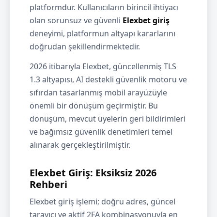
platformdur. Kullanıcıların birincil ihtiyacı
olan sorunsuz ve güvenli
Elexbet giriş
deneyimi, platformun altyapı kararlarını
doğrudan şekillendirmektedir.
2026 itibarıyla Elexbet, güncellenmiş TLS
1.3 altyapısı, AI destekli güvenlik motoru ve
sıfırdan tasarlanmış mobil arayüzüyle
önemli bir dönüşüm geçirmiştir. Bu
dönüşüm, mevcut üyelerin geri bildirimleri
ve bağımsız güvenlik denetimleri temel
alınarak gerçekleştirilmiştir.
Elexbet Giriş: Eksiksiz 2026
Rehberi
Elexbet giriş işlemi; doğru adres, güncel
tarayıcı ve aktif 2FA kombinasyonuyla en