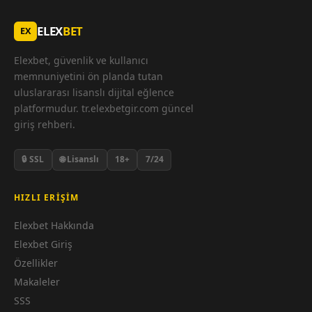
ELEX
BET
EX
Elexbet, güvenlik ve kullanıcı
memnuniyetini ön planda tutan
uluslararası lisanslı dijital eğlence
platformudur. tr.elexbetgir.com güncel
giriş rehberi.
🔒 SSL
🌐 Lisanslı
18+
7/24
HIZLI ERIŞIM
Elexbet Hakkında
Elexbet Giriş
Özellikler
Makaleler
SSS