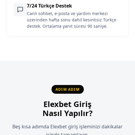
7/24 Türkçe Destek
Canlı sohbet, e-posta ve yardım merkezi
üzerinden hafta sonu dahil kesintisiz Türkçe
destek. Ortalama yanıt süresi 90 saniye.
ADIM ADIM
Elexbet Giriş
Nasıl Yapılır?
Beş kısa adımda Elexbet giriş işleminizi dakikalar
içinde tamamlayın.