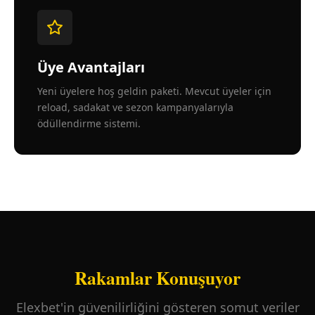
Üye Avantajları
Yeni üyelere hoş geldin paketi. Mevcut üyeler için
reload, sadakat ve sezon kampanyalarıyla
ödüllendirme sistemi.
Rakamlar Konuşuyor
Elexbet'in güvenilirliğini gösteren somut veriler