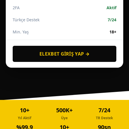
2FA
Aktif
Türkçe Destek
7/24
Min. Yaş
18+
ELEXBET GİRİŞ YAP →
10+
500K+
7/24
Yıl Aktif
Üye
TR Destek
%99.9
10+
90sn