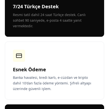
7/24 Türkçe Destek
Resmi tatil dahil 24 saat Türkçe destek. Canlı
sohbet 90 saniyede, e-posta 4 saatte yanıt
vermektedir.
Esnek Ödeme
Banka havalesi, kredi kartı, e-cüzdan ve kripto
dahil 10'dan fazla ödeme yöntemi. Şifreli altyapı
üzerinde güvenli işlem.