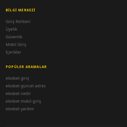
BILGI MERKEZI
Giriş Rehberi
Üyelik
Güvenlik
Mobil Giriş
İçerikler
POPÜLER ARAMALAR
elexbet giriş
elexbet güncel adres
elexbet nedir
elexbet mobil giriş
elexbet yardım