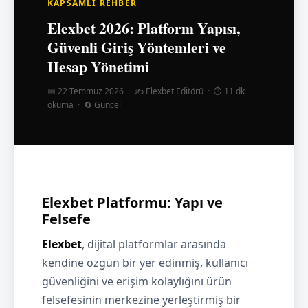
KAPSAMLI REHBER
Elexbet 2026: Platform Yapısı,
Güvenli Giriş Yöntemleri ve
Hesap Yönetimi
📅 22 Temmuz 2026 · ✍ Elexbet Editörü · ⏱ 11 dk
okuma · 🔄 Güncel
Elexbet Platformu: Yapı ve
Felsefe
Elexbet
, dijital platformlar arasında
kendine özgün bir yer edinmiş, kullanıcı
güvenliğini ve erişim kolaylığını ürün
felsefesinin merkezine yerleştirmiş bir