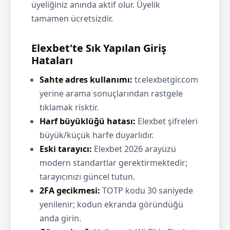
üyeliğiniz anında aktif olur. Üyelik
tamamen ücretsizdir.
Elexbet'te Sık Yapılan Giriş
Hataları
Sahte adres kullanımı:
tr.elexbetgir.com
yerine arama sonuçlarından rastgele
tıklamak risktir.
Harf büyüklüğü hatası:
Elexbet şifreleri
büyük/küçük harfe duyarlıdır.
Eski tarayıcı:
Elexbet 2026 arayüzü
modern standartlar gerektirmektedir;
tarayıcınızı güncel tutun.
2FA gecikmesi:
TOTP kodu 30 saniyede
yenilenir; kodun ekranda göründüğü
anda girin.