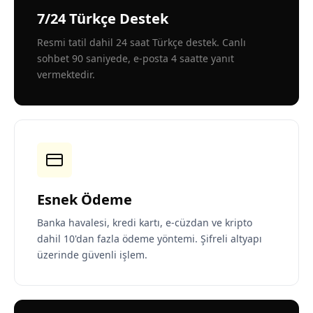
7/24 Türkçe Destek
Resmi tatil dahil 24 saat Türkçe destek. Canlı
sohbet 90 saniyede, e-posta 4 saatte yanıt
vermektedir.
Esnek Ödeme
Banka havalesi, kredi kartı, e-cüzdan ve kripto
dahil 10'dan fazla ödeme yöntemi. Şifreli altyapı
üzerinde güvenli işlem.