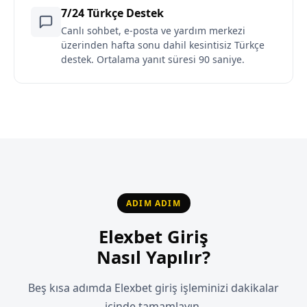
7/24 Türkçe Destek
Canlı sohbet, e-posta ve yardım merkezi
üzerinden hafta sonu dahil kesintisiz Türkçe
destek. Ortalama yanıt süresi 90 saniye.
ADIM ADIM
Elexbet Giriş
Nasıl Yapılır?
Beş kısa adımda Elexbet giriş işleminizi dakikalar
içinde tamamlayın.