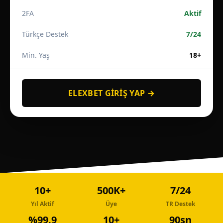
2FA
Aktif
Türkçe Destek
7/24
Min. Yaş
18+
ELEXBET GİRİŞ YAP →
10+
500K+
7/24
Yıl Aktif
Üye
TR Destek
%99.9
10+
90sn