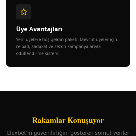
Üye Avantajları
Yeni üyelere hoş geldin paketi. Mevcut üyeler için
reload, sadakat ve sezon kampanyalarıyla
ödüllendirme sistemi.
Rakamlar Konuşuyor
Elexbet'in güvenilirliğini gösteren somut veriler