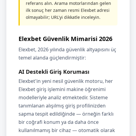
referans alın. Arama motorlarından gelen
ilk sonuç her zaman resmi Elexbet adresi
olmayabilir; URL'yi dikkatle inceleyin.
Elexbet Güvenlik Mimarisi 2026
Elexbet, 2026 yılında güvenlik altyapısını üç
temel alanda güçlendirmiştir:
AI Destekli Giriş Koruması
Elexbet'in yeni nesil güvenlik motoru, her
Elexbet giriş işlemini makine öğrenimi
modelleriyle analiz etmektedir. Sisteme
tanımlanan alışılmış giriş profilinizden
sapma tespit edildiğinde — örneğin farklı
bir coğrafi konum ya da daha önce
kullanılmamış bir cihaz — otomatik olarak