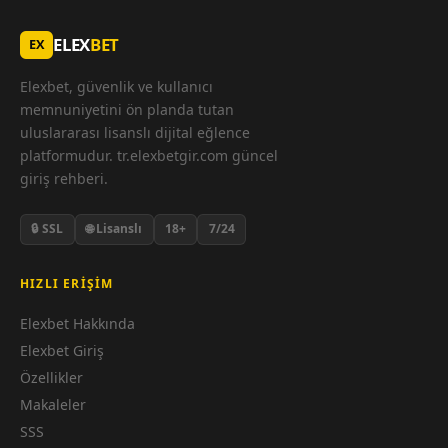
ELEX
BET
EX
Elexbet, güvenlik ve kullanıcı
memnuniyetini ön planda tutan
uluslararası lisanslı dijital eğlence
platformudur. tr.elexbetgir.com güncel
giriş rehberi.
🔒 SSL
🌐 Lisanslı
18+
7/24
HIZLI ERIŞIM
Elexbet Hakkında
Elexbet Giriş
Özellikler
Makaleler
SSS