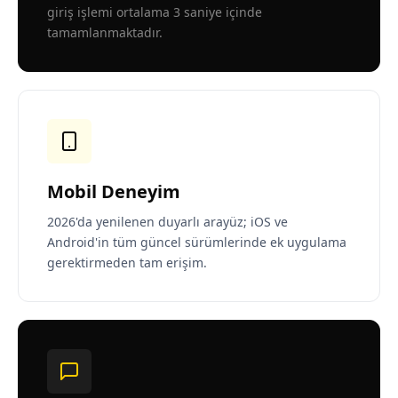
giriş işlemi ortalama 3 saniye içinde
tamamlanmaktadır.
Mobil Deneyim
2026'da yenilenen duyarlı arayüz; iOS ve
Android'in tüm güncel sürümlerinde ek uygulama
gerektirmeden tam erişim.