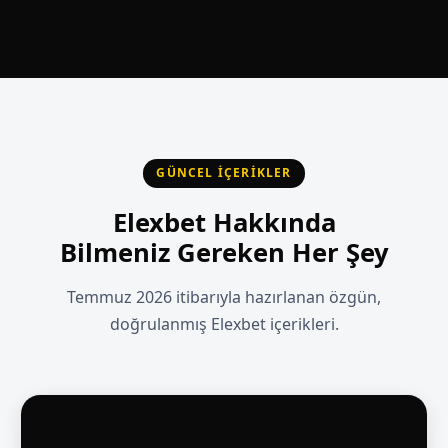
GÜNCEL İÇERIKLER
Elexbet Hakkında
Bilmeniz Gereken Her Şey
Temmuz 2026 itibarıyla hazırlanan özgün,
doğrulanmış Elexbet içerikleri.