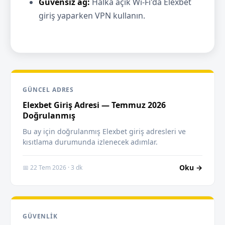
Güvensiz ağ:
Halka açık Wi-Fi'da Elexbet
giriş yaparken VPN kullanın.
GÜNCEL ADRES
Elexbet Giriş Adresi — Temmuz 2026
Doğrulanmış
Bu ay için doğrulanmış Elexbet giriş adresleri ve
kısıtlama durumunda izlenecek adımlar.
Oku →
📅 22 Tem 2026 · 3 dk
GÜVENLIK