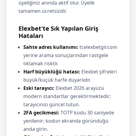
üyeliğiniz anında aktif olur. Üyelik
tamamen ücretsizdir.
Elexbet'te Sık Yapılan Giriş
Hataları
Sahte adres kullanımı:
tr.elexbetgir.com
yerine arama sonuçlarından rastgele
tıklamak risktir.
Harf büyüklüğü hatası:
Elexbet şifreleri
büyük/küçük harfe duyarlıdır.
Eski tarayıcı:
Elexbet 2026 arayüzü
modern standartlar gerektirmektedir;
tarayıcınızı güncel tutun.
2FA gecikmesi:
TOTP kodu 30 saniyede
yenilenir; kodun ekranda göründüğü
anda girin.