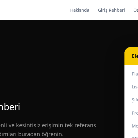
Hakkında
Giriş Rehberi
Öz
El
Pl
Li
Şi
hberi
Pr
i ve kesintisiz erişimin tek referans
Mo
adımları buradan öğrenin.