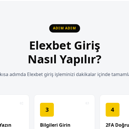
ADIM ADIM
Elexbet Giriş
Nasıl Yapılır?
kısa adımda Elexbet giriş işleminizi dakikalar içinde tamaml
3
4
 Yazın
Bilgileri Girin
2FA Doğru