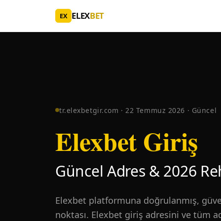
ELEX
BET
EX
tr.elexbetgir.com · 22 Temmuz 2026 · Güncel
Elexbet Giriş
Güncel Adres & 2026 Re
Elexbet platformuna doğrulanmış, güvenl
noktası. Elexbet giriş adresini ve tüm 