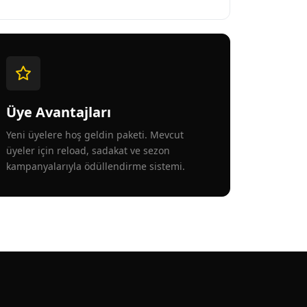
Üye Avantajları
Yeni üyelere hoş geldin paketi. Mevcut
üyeler için reload, sadakat ve sezon
kampanyalarıyla ödüllendirme sistemi.