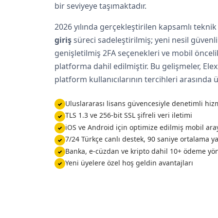
bir seviyeye taşımaktadır.
2026 yılında gerçekleştirilen kapsamlı tekni
giriş
süreci sadeleştirilmiş; yeni nesil güvenl
genişletilmiş 2FA seçenekleri ve mobil öncelik
platforma dahil edilmiştir. Bu gelişmeler, Elexb
platform kullanıcılarının tercihleri arasında üs
Uluslararası lisans güvencesiyle denetimli hiz
✓
TLS 1.3 ve 256-bit SSL şifreli veri iletimi
✓
iOS ve Android için optimize edilmiş mobil ara
✓
7/24 Türkçe canlı destek, 90 saniye ortalama ya
✓
Banka, e-cüzdan ve kripto dahil 10+ ödeme yö
✓
Yeni üyelere özel hoş geldin avantajları
✓