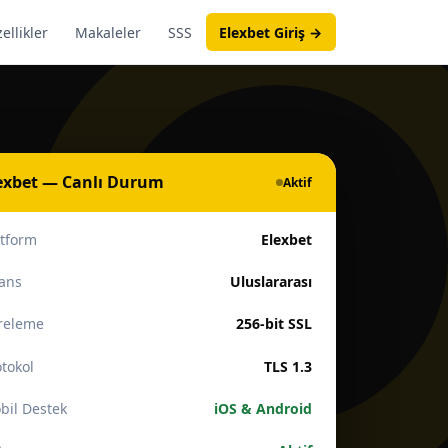
ellikler
Makaleler
SSS
Elexbet Giriş →
exbet — Canlı Durum
Aktif
atform
Elexbet
sans
Uluslararası
freleme
256-bit SSL
otokol
TLS 1.3
bil Destek
iOS & Android