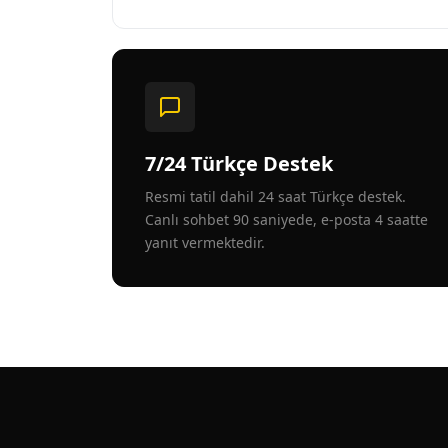
7/24 Türkçe Destek
Resmi tatil dahil 24 saat Türkçe destek.
Canlı sohbet 90 saniyede, e-posta 4 saatte
yanıt vermektedir.