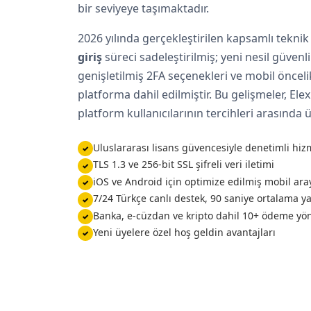
bir seviyeye taşımaktadır.
2026 yılında gerçekleştirilen kapsamlı tekni
giriş
süreci sadeleştirilmiş; yeni nesil güvenl
genişletilmiş 2FA seçenekleri ve mobil öncelik
platforma dahil edilmiştir. Bu gelişmeler, Elexb
platform kullanıcılarının tercihleri arasında üs
Uluslararası lisans güvencesiyle denetimli hiz
✓
TLS 1.3 ve 256-bit SSL şifreli veri iletimi
✓
iOS ve Android için optimize edilmiş mobil ara
✓
7/24 Türkçe canlı destek, 90 saniye ortalama ya
✓
Banka, e-cüzdan ve kripto dahil 10+ ödeme yö
✓
Yeni üyelere özel hoş geldin avantajları
✓