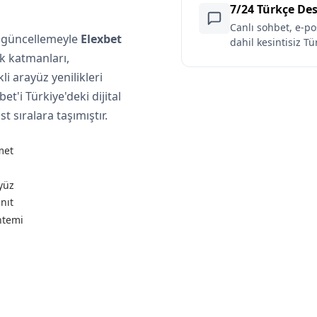
7/24 Türkçe De
Canlı sohbet, e-p
k güncellemeyle
Elexbet
dahil kesintisiz T
ik katmanları,
li arayüz yenilikleri
et'i Türkiye'deki dijital
t sıralara taşımıştır.
met
yüz
nıt
ntemi