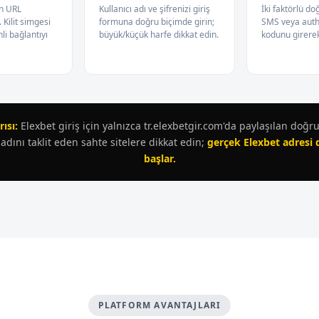
n URL
Kullanıcı adı ve şifrenizi giriş
İki faktörlü d
Kilit simgesi
formuna doğru biçimde girin;
SMS veya auth
nli bağlantıyı
büyük/küçük harfe dikkat edin.
kodunu girere
ısı:
Elexbet giriş için yalnızca tr.elexbetgir.com'da paylaşılan doğr
 adını taklit eden sahte sitelere dikkat edin;
gerçek Elexbet adresi d
başlar.
PLATFORM AVANTAJLARI