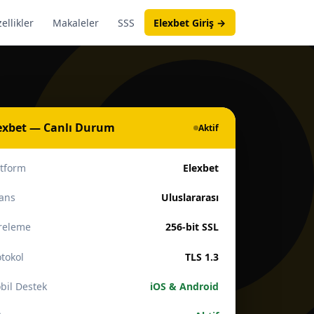
ellikler
Makaleler
SSS
Elexbet Giriş →
exbet — Canlı Durum
Aktif
atform
Elexbet
sans
Uluslararası
freleme
256-bit SSL
otokol
TLS 1.3
bil Destek
iOS & Android