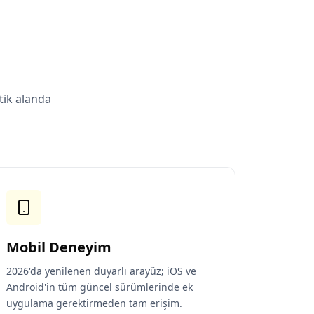
itik alanda
Mobil Deneyim
2026'da yenilenen duyarlı arayüz; iOS ve
Android'in tüm güncel sürümlerinde ek
uygulama gerektirmeden tam erişim.