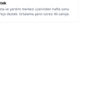
stek
osta ve yardım merkezi üzerinden hafta sonu
ürkçe destek. Ortalama yanıt süresi 90 saniye.