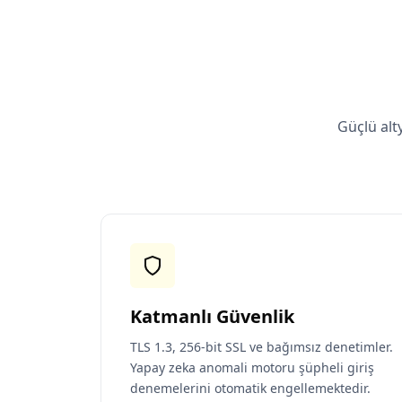
Güçlü alty
Katmanlı Güvenlik
TLS 1.3, 256-bit SSL ve bağımsız denetimler.
Yapay zeka anomali motoru şüpheli giriş
denemelerini otomatik engellemektedir.