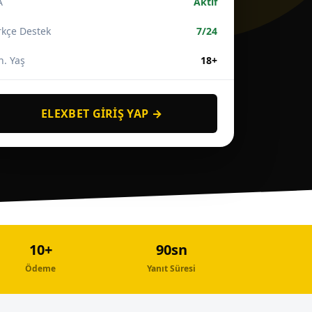
A
Aktif
rkçe Destek
7/24
n. Yaş
18+
ELEXBET GİRİŞ YAP →
10+
90sn
Ödeme
Yanıt Süresi