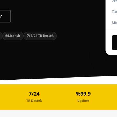
2F
Tü
?
Mi
🌐 Lisanslı
🕐 7/24 TR Destek
7/24
%99.9
TR Destek
Uptime