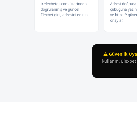
tr.elexbetgir.com üzerinden
Adresi doğruda
doğrulanmış ve güncel
çubuğuna yazın. 
Elexbet giriş adresini edinin.
ve https:// güve
onaylar.
⚠ Güvenlik Uyar
kullanın. Elexbet