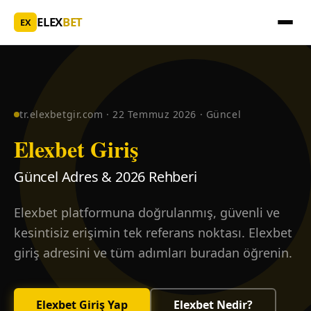
ELEX
BET
EX
tr.elexbetgir.com · 22 Temmuz 2026 · Güncel
Elexbet Giriş
Güncel Adres & 2026 Rehberi
Elexbet platformuna doğrulanmış, güvenli ve
kesintisiz erişimin tek referans noktası. Elexbet
giriş adresini ve tüm adımları buradan öğrenin.
Elexbet Giriş Yap
Elexbet Nedir?