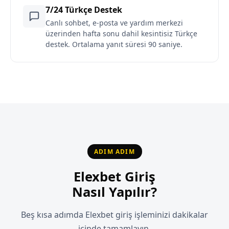
7/24 Türkçe Destek
Canlı sohbet, e-posta ve yardım merkezi
üzerinden hafta sonu dahil kesintisiz Türkçe
destek. Ortalama yanıt süresi 90 saniye.
ADIM ADIM
Elexbet Giriş
Nasıl Yapılır?
Beş kısa adımda Elexbet giriş işleminizi dakikalar
içinde tamamlayın.