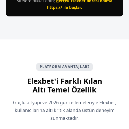
sitelere dikkat edin;
gerçek Elexbet adresi daima
https:// ile başlar.
PLATFORM AVANTAJLARI
Elexbet'i Farklı Kılan
Altı Temel Özellik
Güçlü altyapı ve 2026 güncellemeleriyle Elexbet,
kullanıcılarına altı kritik alanda üstün deneyim
sunmaktadır.