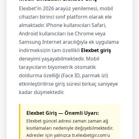
Elexbet'in 2026 arayüz yenilemesi, mobil
cihazları birinci sınıf platform olarak ele
almaktadır. iPhone kullanıcıları Safari,
Android kullanıcıları ise Chrome veya
Samsung Internet aracılığıyla ek uygulama
indirmeksizin tam özellikli
Elexbet giriş
deneyimi yaşayabilmektedir. Mobil
tarayıcıların biyometrik otomatik
doldurma özelliği (Face ID, parmak izi)
etkinleştirilirse giriş süresi birkaç saniyeye
kadar düşmektedir.
Elexbet Giriş — Önemli Uyarı:
Elexbet güncel adresi zaman zaman ağ
kısıtlamaları nedeniyle değişebilmektedir.
Adresler için yalnızca tr.elexbetgir.com'u