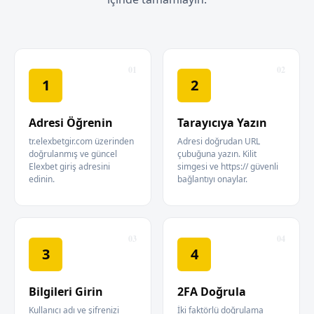
1
2
Adresi Öğrenin
Tarayıcıya Yazın
tr.elexbetgir.com üzerinden
Adresi doğrudan URL
doğrulanmış ve güncel
çubuğuna yazın. Kilit
Elexbet giriş adresini
simgesi ve https:// güvenli
edinin.
bağlantıyı onaylar.
3
4
Bilgileri Girin
2FA Doğrula
Kullanıcı adı ve şifrenizi
İki faktörlü doğrulama