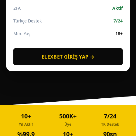
2FA
Aktif
Türkçe Destek
7/24
Min. Yaş
18+
ELEXBET GİRİŞ YAP →
10+
500K+
7/24
Yıl Aktif
Üye
TR Destek
%99.9
10+
90sn