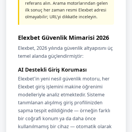
referans alın. Arama motorlarından gelen
ilk sonuç her zaman resmi Elexbet adresi
olmayabilir; URL'yi dikkatle inceleyin.
Elexbet Güvenlik Mimarisi 2026
Elexbet, 2026 yılında güvenlik altyapısını üç
temel alanda güçlendirmiştir:
AI Destekli Giriş Koruması
Elexbet'in yeni nesil güvenlik motoru, her
Elexbet giriş işlemini makine öğrenimi
modelleriyle analiz etmektedir. Sisteme
tanımlanan alışılmış giriş profilinizden
sapma tespit edildiğinde — örneğin farklı
bir coğrafi konum ya da daha önce
kullanılmamış bir cihaz — otomatik olarak