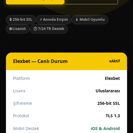
🔒 256-bit SSL
⚡ Anında Erişim
📱 Mobil Uyumlu
🌐 Lisanslı
🕐 7/24 TR Destek
Elexbet — Canlı Durum
Aktif
Platform
Elexbet
Lisans
Uluslararası
Şifreleme
256-bit SSL
Protokol
TLS 1.3
Mobil Destek
iOS & Android