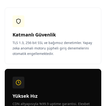
Katmanlı Güvenlik
TLS 1.3, 256-bit SSL ve bağımsız denetimler. Yapay
zeka anomali motoru şüpheli giriş denemelerini
otomatik engellemektedir.
Yüksek Hız
CDN altyapısıyla %99.9 uptime garantisi. Elexbet