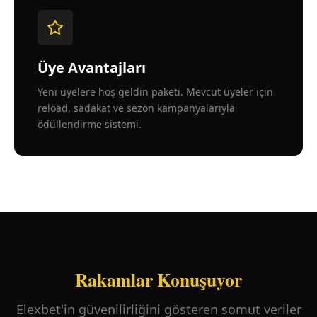
Üye Avantajları
Yeni üyelere hoş geldin paketi. Mevcut üyeler için
reload, sadakat ve sezon kampanyalarıyla
ödüllendirme sistemi.
Rakamlar Konuşuyor
Elexbet'in güvenilirliğini gösteren somut veriler