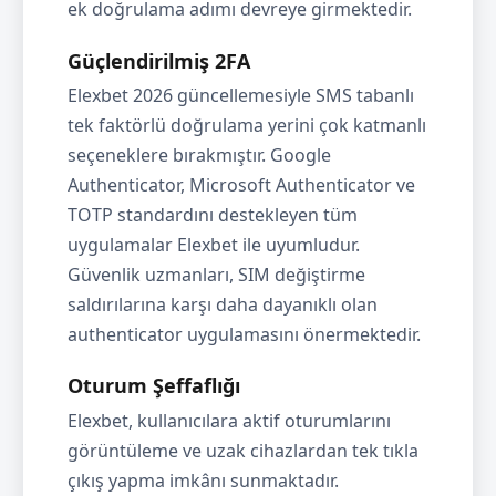
ek doğrulama adımı devreye girmektedir.
Güçlendirilmiş 2FA
Elexbet 2026 güncellemesiyle SMS tabanlı
tek faktörlü doğrulama yerini çok katmanlı
seçeneklere bırakmıştır. Google
Authenticator, Microsoft Authenticator ve
TOTP standardını destekleyen tüm
uygulamalar Elexbet ile uyumludur.
Güvenlik uzmanları, SIM değiştirme
saldırılarına karşı daha dayanıklı olan
authenticator uygulamasını önermektedir.
Oturum Şeffaflığı
Elexbet, kullanıcılara aktif oturumlarını
görüntüleme ve uzak cihazlardan tek tıkla
çıkış yapma imkânı sunmaktadır.