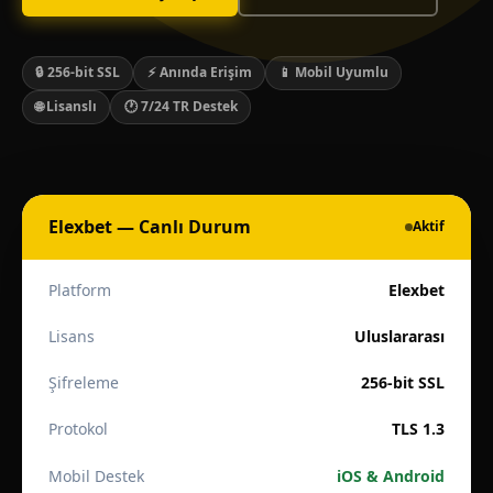
🔒 256-bit SSL
⚡ Anında Erişim
📱 Mobil Uyumlu
🌐 Lisanslı
🕐 7/24 TR Destek
Elexbet — Canlı Durum
Aktif
Platform
Elexbet
Lisans
Uluslararası
Şifreleme
256-bit SSL
Protokol
TLS 1.3
Mobil Destek
iOS & Android