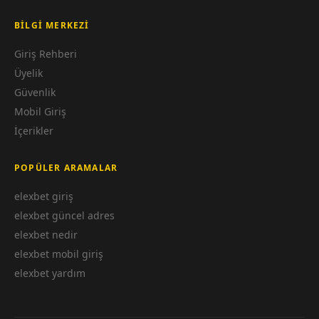
BILGI MERKEZI
Giriş Rehberi
Üyelik
Güvenlik
Mobil Giriş
İçerikler
POPÜLER ARAMALAR
elexbet giriş
elexbet güncel adres
elexbet nedir
elexbet mobil giriş
elexbet yardım