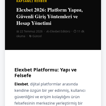
KAPSAMLI REHBER
Elexbet 2026: Platform Yapısı,
Güvenli Giriş Yöntemleri ve
Hesap Yönetimi
📅 22 Temmuz 2026 · ✍ Elexbet Editörü · ⏱ 11 dk
okuma · 🔄 Güncel
Elexbet Platformu: Yapı ve
Felsefe
Elexbet
, dijital platformlar arasında
kendine özgün bir yer edinmiş, kullanıcı
güvenliğini ve erişim kolaylığını ürün
felsefesinin merkezine yerleştirmiş bir