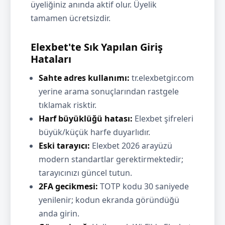
üyeliğiniz anında aktif olur. Üyelik
tamamen ücretsizdir.
Elexbet'te Sık Yapılan Giriş
Hataları
Sahte adres kullanımı:
tr.elexbetgir.com
yerine arama sonuçlarından rastgele
tıklamak risktir.
Harf büyüklüğü hatası:
Elexbet şifreleri
büyük/küçük harfe duyarlıdır.
Eski tarayıcı:
Elexbet 2026 arayüzü
modern standartlar gerektirmektedir;
tarayıcınızı güncel tutun.
2FA gecikmesi:
TOTP kodu 30 saniyede
yenilenir; kodun ekranda göründüğü
anda girin.