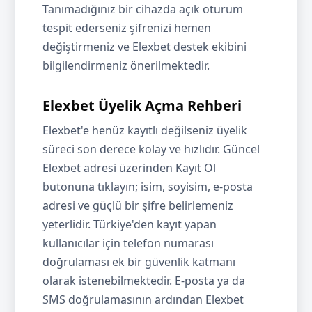
Tanımadığınız bir cihazda açık oturum
tespit ederseniz şifrenizi hemen
değiştirmeniz ve Elexbet destek ekibini
bilgilendirmeniz önerilmektedir.
Elexbet Üyelik Açma Rehberi
Elexbet'e henüz kayıtlı değilseniz üyelik
süreci son derece kolay ve hızlıdır. Güncel
Elexbet adresi üzerinden Kayıt Ol
butonuna tıklayın; isim, soyisim, e-posta
adresi ve güçlü bir şifre belirlemeniz
yeterlidir. Türkiye'den kayıt yapan
kullanıcılar için telefon numarası
doğrulaması ek bir güvenlik katmanı
olarak istenebilmektedir. E-posta ya da
SMS doğrulamasının ardından Elexbet