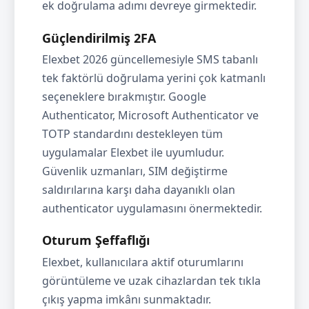
ek doğrulama adımı devreye girmektedir.
Güçlendirilmiş 2FA
Elexbet 2026 güncellemesiyle SMS tabanlı
tek faktörlü doğrulama yerini çok katmanlı
seçeneklere bırakmıştır. Google
Authenticator, Microsoft Authenticator ve
TOTP standardını destekleyen tüm
uygulamalar Elexbet ile uyumludur.
Güvenlik uzmanları, SIM değiştirme
saldırılarına karşı daha dayanıklı olan
authenticator uygulamasını önermektedir.
Oturum Şeffaflığı
Elexbet, kullanıcılara aktif oturumlarını
görüntüleme ve uzak cihazlardan tek tıkla
çıkış yapma imkânı sunmaktadır.