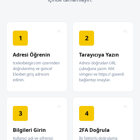
1
2
Adresi Öğrenin
Tarayıcıya Yazın
tr.elexbetgir.com üzerinden
Adresi doğrudan URL
doğrulanmış ve güncel
çubuğuna yazın. Kilit
Elexbet giriş adresini
simgesi ve https:// güvenli
edinin.
bağlantıyı onaylar.
3
4
Bilgileri Girin
2FA Doğrula
Kullanıcı adı ve şifrenizi
İki faktörlü doğrulama