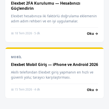
Elexbet 2FA Kurulumu — Hesabınızı
Güçlendirin
Elexbet hesabınıza iki faktörlü doğrulama eklemenin
adım adım rehberi ve en iyi uygulamalar.
Oku →
📅 18 Tem 2026 · 5 dk
MOBIL
Elexbet Mobil Giriş — iPhone ve Android 2026
Akıllı telefondan Elexbet giriş yapmanın en hızlı ve
güvenli yolu; tarayıcı karşılaştırması.
Oku →
📅 15 Tem 2026 · 4 dk