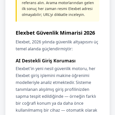
referans alın. Arama motorlarından gelen
ilk sonuç her zaman resmi Elexbet adresi
olmayabilir; URL'yi dikkatle inceleyin.
Elexbet Güvenlik Mimarisi 2026
Elexbet, 2026 yılında güvenlik altyapısını üç
temel alanda güçlendirmiştir:
AI Destekli Giriş Koruması
Elexbet'in yeni nesil güvenlik motoru, her
Elexbet giriş işlemini makine öğrenimi
modelleriyle analiz etmektedir. Sisteme
tanımlanan alışılmış giriş profilinizden
sapma tespit edildiğinde — örneğin farklı
bir coğrafi konum ya da daha önce
kullanılmamış bir cihaz — otomatik olarak