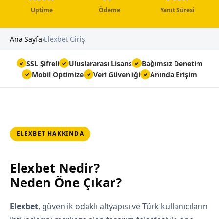
Uptime
Ödeme
Yanıt Süresi
Ana Sayfa
›
Elexbet Giriş
SSL Şifreli
Uluslararası Lisans
Bağımsız Denetim
✓
✓
✓
Mobil Optimize
Veri Güvenliği
Anında Erişim
✓
✓
✓
ELEXBET HAKKINDA
Elexbet Nedir?
Neden Öne Çıkar?
Elexbet
, güvenlik odaklı altyapısı ve Türk kullanıcıların