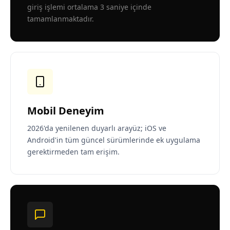
giriş işlemi ortalama 3 saniye içinde
tamamlanmaktadır.
Mobil Deneyim
2026'da yenilenen duyarlı arayüz; iOS ve
Android'in tüm güncel sürümlerinde ek uygulama
gerektirmeden tam erişim.