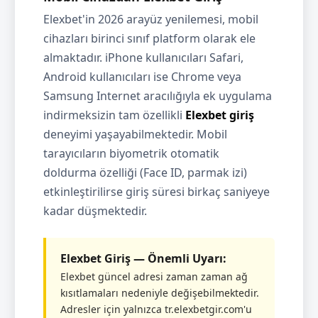
Elexbet'in 2026 arayüz yenilemesi, mobil
cihazları birinci sınıf platform olarak ele
almaktadır. iPhone kullanıcıları Safari,
Android kullanıcıları ise Chrome veya
Samsung Internet aracılığıyla ek uygulama
indirmeksizin tam özellikli
Elexbet giriş
deneyimi yaşayabilmektedir. Mobil
tarayıcıların biyometrik otomatik
doldurma özelliği (Face ID, parmak izi)
etkinleştirilirse giriş süresi birkaç saniyeye
kadar düşmektedir.
Elexbet Giriş — Önemli Uyarı:
Elexbet güncel adresi zaman zaman ağ
kısıtlamaları nedeniyle değişebilmektedir.
Adresler için yalnızca tr.elexbetgir.com'u