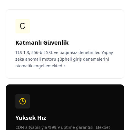
Katmanlı Güvenlik
TLS 1.3, 256-bit SSL ve bağımsız denetimler. Yapay
zeka anomali motoru şüpheli giriş denemelerini
otomatik engellemektedir.
Yüksek Hız
CDN altyapısıyla %99.9 uptime garantisi. Elexbet