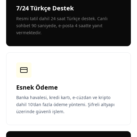
7/24 Türkçe Destek
Resmi tatil dahil 24 saat Türkçe destek. Canlı
sohbet 90 saniyede, e-posta 4 saatte yanıt
vermektedir.
Esnek Ödeme
Banka havalesi, kredi kartı, e-cüzdan ve kripto
dahil 10'dan fazla ödeme yöntemi. Şifreli altyapı
üzerinde güvenli işlem.