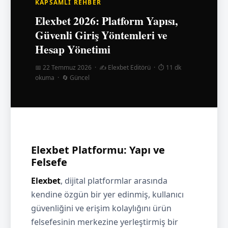
KAPSAMLI REHBER
Elexbet 2026: Platform Yapısı,
Güvenli Giriş Yöntemleri ve
Hesap Yönetimi
📅 22 Temmuz 2026 · ✍ Elexbet Editörü · ⏱ 11 dk
okuma · 🔄 Güncel
Elexbet Platformu: Yapı ve
Felsefe
Elexbet
, dijital platformlar arasında
kendine özgün bir yer edinmiş, kullanıcı
güvenliğini ve erişim kolaylığını ürün
felsefesinin merkezine yerleştirmiş bir