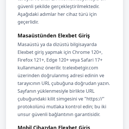
güvenli şekilde gerçekleştirilmektedir.
Aşağıdaki adımlar her cihaz türü için
geçerlidir.
Masaüstünden Elexbet Giriş
Masaüstü ya da dizüstü bilgisayarda
Elexbet giriş yapmak için Chrome 120+,
Firefox 121+, Edge 120+ veya Safari 17+
kullanmanız önerilir. tr.elexbetgir.com
üzerinden doğrulanmış adresi edinin ve
tarayıcının URL çubuğuna doğrudan yazın.
Sayfanın yüklenmesiyle birlikte URL
çubuğundaki kilit simgesini ve "https://"
protokolünü mutlaka kontrol edin; bu iki
unsur güvenli bağlantının garantisidir.
Mobil Cihazdan Elexbet Giriş