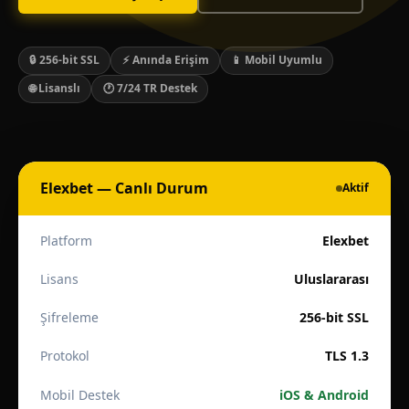
🔒 256-bit SSL
⚡ Anında Erişim
📱 Mobil Uyumlu
🌐 Lisanslı
🕐 7/24 TR Destek
Elexbet — Canlı Durum
Aktif
Platform
Elexbet
Lisans
Uluslararası
Şifreleme
256-bit SSL
Protokol
TLS 1.3
Mobil Destek
iOS & Android