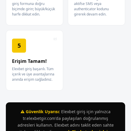
giriş formuna doğru
aktifse SMS veya
biçimde girin; büyük/küçük
authenticator kodunu
harfe dikkat edin.
girerek devam edin.
5
Erişim Tamam!
Elexbet giriş başarılı. Tüm
içerik ve üye avantajlarına
anında erişim sağladınız.
⚠ Güvenlik Uyarısı:
Elexbet giriş için yalnızca
tr.elexbetgir.com'da paylaşılan doğrulanmış
adresleri kullanın. Elexbet adını taklit eden sahte