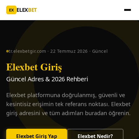
ELEX
BET
EX
tr.elexbetgir.com · 22 Temmuz 2026 · Güncel
Elexbet Giriş
Güncel Adres & 2026 Rehberi
Elexbet platformuna doğrulanmış, güvenli ve
kesintisiz erişimin tek referans noktası. Elexbet
giriş adresini ve tüm adımları buradan öğrenin.
Elexbet Giriş Yap
Elexbet Nedir?