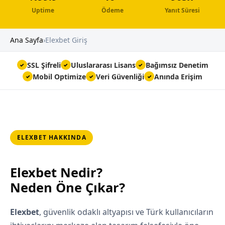
Uptime
Ödeme
Yanıt Süresi
Ana Sayfa
›
Elexbet Giriş
SSL Şifreli
Uluslararası Lisans
Bağımsız Denetim
✓
✓
✓
Mobil Optimize
Veri Güvenliği
Anında Erişim
✓
✓
✓
ELEXBET HAKKINDA
Elexbet Nedir?
Neden Öne Çıkar?
Elexbet
, güvenlik odaklı altyapısı ve Türk kullanıcıların