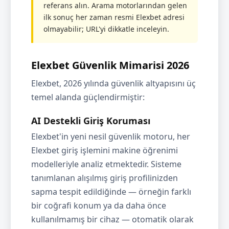
referans alın. Arama motorlarından gelen
ilk sonuç her zaman resmi Elexbet adresi
olmayabilir; URL'yi dikkatle inceleyin.
Elexbet Güvenlik Mimarisi 2026
Elexbet, 2026 yılında güvenlik altyapısını üç
temel alanda güçlendirmiştir:
AI Destekli Giriş Koruması
Elexbet'in yeni nesil güvenlik motoru, her
Elexbet giriş işlemini makine öğrenimi
modelleriyle analiz etmektedir. Sisteme
tanımlanan alışılmış giriş profilinizden
sapma tespit edildiğinde — örneğin farklı
bir coğrafi konum ya da daha önce
kullanılmamış bir cihaz — otomatik olarak