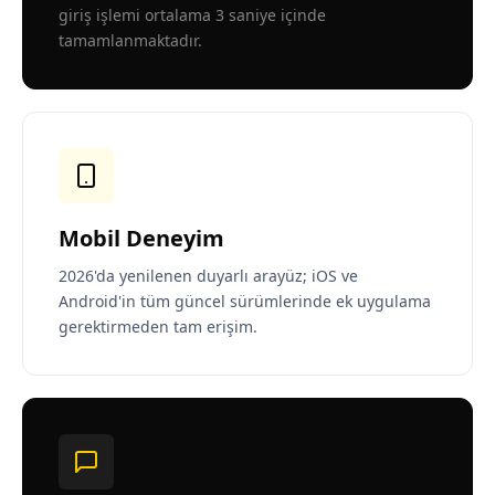
giriş işlemi ortalama 3 saniye içinde
tamamlanmaktadır.
Mobil Deneyim
2026'da yenilenen duyarlı arayüz; iOS ve
Android'in tüm güncel sürümlerinde ek uygulama
gerektirmeden tam erişim.