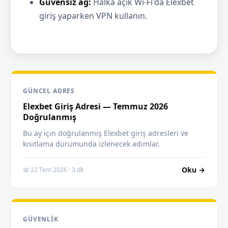
Güvensiz ağ:
Halka açık Wi-Fi'da Elexbet
giriş yaparken VPN kullanın.
GÜNCEL ADRES
Elexbet Giriş Adresi — Temmuz 2026
Doğrulanmış
Bu ay için doğrulanmış Elexbet giriş adresleri ve
kısıtlama durumunda izlenecek adımlar.
Oku →
📅 22 Tem 2026 · 3 dk
GÜVENLIK