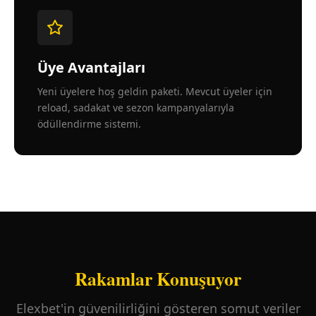
Üye Avantajları
Yeni üyelere hoş geldin paketi. Mevcut üyeler için
reload, sadakat ve sezon kampanyalarıyla
ödüllendirme sistemi.
Rakamlar Konuşuyor
Elexbet'in güvenilirliğini gösteren somut veriler