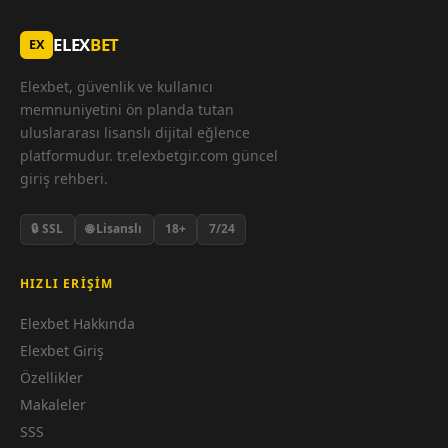
ELEX
BET
EX
Elexbet, güvenlik ve kullanıcı
memnuniyetini ön planda tutan
uluslararası lisanslı dijital eğlence
platformudur. tr.elexbetgir.com güncel
giriş rehberi.
🔒 SSL
🌐 Lisanslı
18+
7/24
HIZLI ERIŞIM
Elexbet Hakkında
Elexbet Giriş
Özellikler
Makaleler
SSS