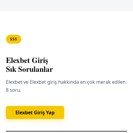
SSS
Elexbet Giriş
Sık Sorulanlar
Elexbet ve Elexbet giriş hakkında en çok merak edilen
8 soru.
Elexbet Giriş Yap