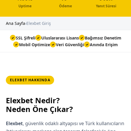
Uptime
Ödeme
Yanıt Süresi
Ana Sayfa
›
Elexbet Giriş
SSL Şifreli
Uluslararası Lisans
Bağımsız Denetim
✓
✓
✓
Mobil Optimize
Veri Güvenliği
Anında Erişim
✓
✓
✓
ELEXBET HAKKINDA
Elexbet Nedir?
Neden Öne Çıkar?
Elexbet
, güvenlik odaklı altyapısı ve Türk kullanıcıların