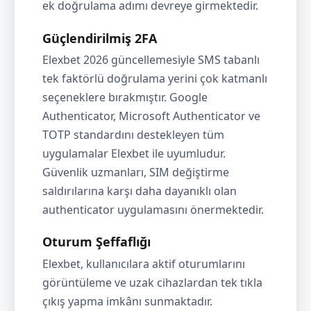
ek doğrulama adımı devreye girmektedir.
Güçlendirilmiş 2FA
Elexbet 2026 güncellemesiyle SMS tabanlı
tek faktörlü doğrulama yerini çok katmanlı
seçeneklere bırakmıştır. Google
Authenticator, Microsoft Authenticator ve
TOTP standardını destekleyen tüm
uygulamalar Elexbet ile uyumludur.
Güvenlik uzmanları, SIM değiştirme
saldırılarına karşı daha dayanıklı olan
authenticator uygulamasını önermektedir.
Oturum Şeffaflığı
Elexbet, kullanıcılara aktif oturumlarını
görüntüleme ve uzak cihazlardan tek tıkla
çıkış yapma imkânı sunmaktadır.