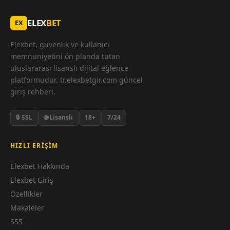
ELEX
BET
EX
Elexbet, güvenlik ve kullanıcı
memnuniyetini ön planda tutan
uluslararası lisanslı dijital eğlence
platformudur. tr.elexbetgir.com güncel
giriş rehberi.
🔒 SSL
🌐 Lisanslı
18+
7/24
HIZLI ERIŞIM
Elexbet Hakkında
Elexbet Giriş
Özellikler
Makaleler
SSS