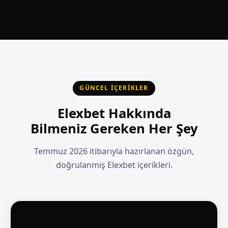
GÜNCEL İÇERIKLER
Elexbet Hakkında
Bilmeniz Gereken Her Şey
Temmuz 2026 itibarıyla hazırlanan özgün,
doğrulanmış Elexbet içerikleri.