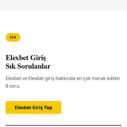
SSS
Elexbet Giriş
Sık Sorulanlar
Elexbet ve Elexbet giriş hakkında en çok merak edilen
8 soru.
Elexbet Giriş Yap