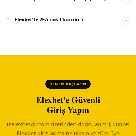
tüm özelliklere erişebilirsiniz.
adres üzerinden Kayıt Ol butonuna tıklayın, formu
doldurun ve e-posta veya SMS doğrulamasını
tamamlayın. Hesabınız hemen aktif olur ve hoş geldin
Elexbet giriş ekranındaki "Şifremi Unuttum"
08
Elexbet'te 2FA nasıl kurulur?
avantajlarına anında kavuşursunuz.
bağlantısına tıklayın. Üyelik e-posta adresinize
sıfırlama bağlantısı gönderilecektir. Bağlantı 15 dakika
geçerlidir. E-posta gelmezse spam klasörünüzü
Elexbet hesabınıza giriş yapın, sağ üstteki profil
kontrol edin; sorun devam ederse Elexbet canlı
menüsünden Güvenlik Ayarları'na gidin ve İki Faktörlü
desteğe başvurun.
Doğrulama seçeneğini aktif hale getirin. SMS veya
authenticator uygulama seçeneklerinden birini tercih
edin. SMS'e kıyasla authenticator uygulaması (Google,
Microsoft) SIM swap saldırılarına karşı çok daha
güvenlidir.
HEMEN BAŞLAYIN
Elexbet'e Güvenli
Giriş Yapın
tr.elexbetgir.com üzerinden doğrulanmış güncel
Elexbet giriş adresine ulaşın ve tüm üye