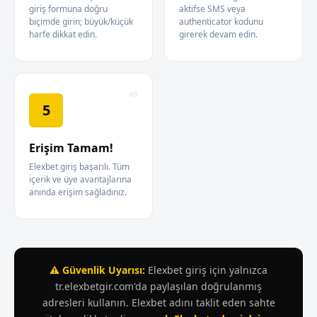
giriş formuna doğru
aktifse SMS veya
biçimde girin; büyük/küçük
authenticator kodunu
harfe dikkat edin.
girerek devam edin.
5
Erişim Tamam!
Elexbet giriş başarılı. Tüm
içerik ve üye avantajlarına
anında erişim sağladınız.
⚠ Güvenlik Uyarısı:
Elexbet giriş için yalnızca
tr.elexbetgir.com'da paylaşılan doğrulanmış
adresleri kullanın. Elexbet adını taklit eden sahte