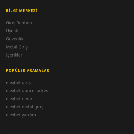
BILGI MERKEZI
Giriş Rehberi
Üyelik
Güvenlik
Mobil Giriş
İçerikler
POPÜLER ARAMALAR
elexbet giriş
elexbet güncel adres
elexbet nedir
elexbet mobil giriş
elexbet yardım