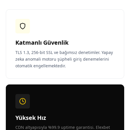
Katmanlı Güvenlik
TLS 1.3, 256-bit SSL ve bağımsız denetimler. Yapay
zeka anomali motoru şüpheli giriş denemelerini
otomatik engellemektedir.
Yüksek Hız
CDN altyapısıyla %99.9 uptime garantisi. Elexbet