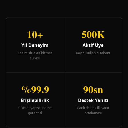
10+
500K
Yıl Deneyim
Aktif Üye
Kesintisiz aktif hizmet
Kayıtlı kullanıcı tabanı
süresi
%99.9
90sn
Erişilebilirlik
Destek Yanıtı
CDN altyapısı uptime
Canlı destek ilk yanıt
garantisi
ortalaması