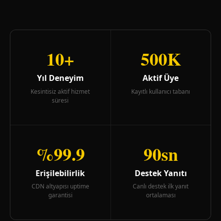
10+
500K
Yıl Deneyim
Aktif Üye
Kesintisiz aktif hizmet
Kayıtlı kullanıcı tabanı
süresi
%99.9
90sn
Erişilebilirlik
Destek Yanıtı
CDN altyapısı uptime
Canlı destek ilk yanıt
garantisi
ortalaması