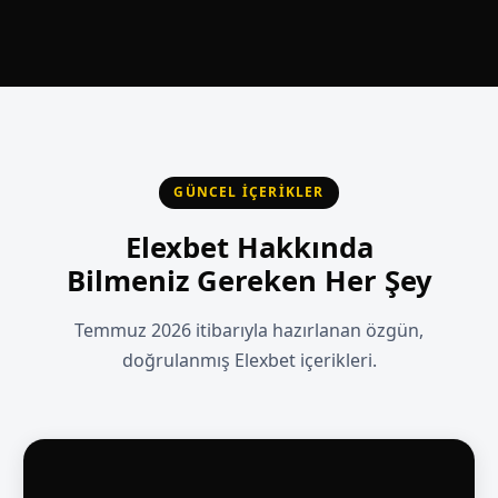
GÜNCEL İÇERIKLER
Elexbet Hakkında
Bilmeniz Gereken Her Şey
Temmuz 2026 itibarıyla hazırlanan özgün,
doğrulanmış Elexbet içerikleri.