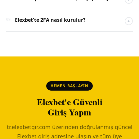
tüm özelliklere erişebilirsiniz.
adres üzerinden Kayıt Ol butonuna tıklayın, formu
doldurun ve e-posta veya SMS doğrulamasını
tamamlayın. Hesabınız hemen aktif olur ve hoş geldin
Elexbet giriş ekranındaki "Şifremi Unuttum"
08
Elexbet'te 2FA nasıl kurulur?
avantajlarına anında kavuşursunuz.
bağlantısına tıklayın. Üyelik e-posta adresinize
sıfırlama bağlantısı gönderilecektir. Bağlantı 15 dakika
geçerlidir. E-posta gelmezse spam klasörünüzü
Elexbet hesabınıza giriş yapın, sağ üstteki profil
kontrol edin; sorun devam ederse Elexbet canlı
menüsünden Güvenlik Ayarları'na gidin ve İki Faktörlü
desteğe başvurun.
Doğrulama seçeneğini aktif hale getirin. SMS veya
authenticator uygulama seçeneklerinden birini tercih
edin. SMS'e kıyasla authenticator uygulaması (Google,
Microsoft) SIM swap saldırılarına karşı çok daha
güvenlidir.
HEMEN BAŞLAYIN
Elexbet'e Güvenli
Giriş Yapın
tr.elexbetgir.com üzerinden doğrulanmış güncel
Elexbet giriş adresine ulaşın ve tüm üye