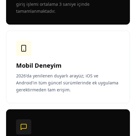
giriş işlemi ortalama 3 saniye içinde
tamamlanmaktadır.
Mobil Deneyim
2026'da yenilenen duyarlı arayüz; iOS ve
Android'in tüm güncel sürümlerinde ek uygulama
gerektirmeden tam erişim.