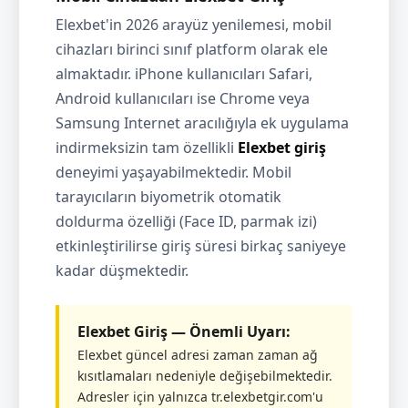
Elexbet'in 2026 arayüz yenilemesi, mobil
cihazları birinci sınıf platform olarak ele
almaktadır. iPhone kullanıcıları Safari,
Android kullanıcıları ise Chrome veya
Samsung Internet aracılığıyla ek uygulama
indirmeksizin tam özellikli
Elexbet giriş
deneyimi yaşayabilmektedir. Mobil
tarayıcıların biyometrik otomatik
doldurma özelliği (Face ID, parmak izi)
etkinleştirilirse giriş süresi birkaç saniyeye
kadar düşmektedir.
Elexbet Giriş — Önemli Uyarı:
Elexbet güncel adresi zaman zaman ağ
kısıtlamaları nedeniyle değişebilmektedir.
Adresler için yalnızca tr.elexbetgir.com'u