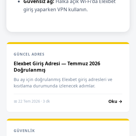
Güvensiz ağ:
Halka açık Wi-Fi'da Elexbet
giriş yaparken VPN kullanın.
GÜNCEL ADRES
Elexbet Giriş Adresi — Temmuz 2026
Doğrulanmış
Bu ay için doğrulanmış Elexbet giriş adresleri ve
kısıtlama durumunda izlenecek adımlar.
Oku →
📅 22 Tem 2026 · 3 dk
GÜVENLIK