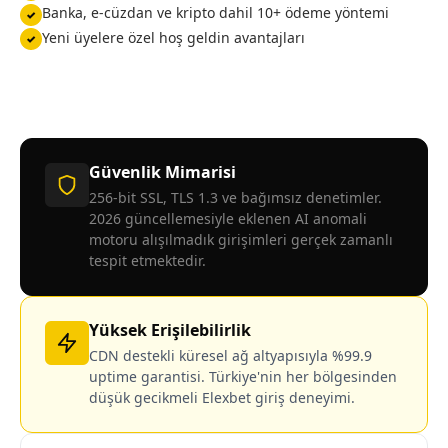
Banka, e-cüzdan ve kripto dahil 10+ ödeme yöntemi
✓
Yeni üyelere özel hoş geldin avantajları
✓
Güvenlik Mimarisi
256-bit SSL, TLS 1.3 ve bağımsız denetimler.
2026 güncellemesiyle eklenen AI anomali
motoru alışılmadık girişimleri gerçek zamanlı
tespit etmektedir.
Yüksek Erişilebilirlik
CDN destekli küresel ağ altyapısıyla %99.9
uptime garantisi. Türkiye'nin her bölgesinden
düşük gecikmeli Elexbet giriş deneyimi.