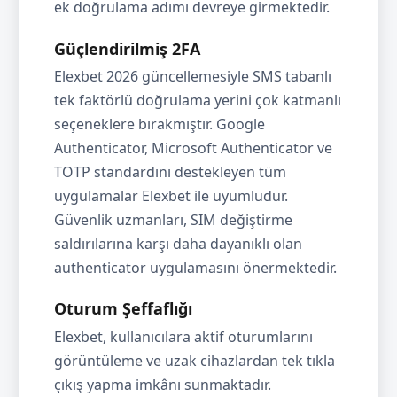
ek doğrulama adımı devreye girmektedir.
Güçlendirilmiş 2FA
Elexbet 2026 güncellemesiyle SMS tabanlı
tek faktörlü doğrulama yerini çok katmanlı
seçeneklere bırakmıştır. Google
Authenticator, Microsoft Authenticator ve
TOTP standardını destekleyen tüm
uygulamalar Elexbet ile uyumludur.
Güvenlik uzmanları, SIM değiştirme
saldırılarına karşı daha dayanıklı olan
authenticator uygulamasını önermektedir.
Oturum Şeffaflığı
Elexbet, kullanıcılara aktif oturumlarını
görüntüleme ve uzak cihazlardan tek tıkla
çıkış yapma imkânı sunmaktadır.