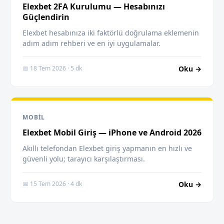
Elexbet 2FA Kurulumu — Hesabınızı
Güçlendirin
Elexbet hesabınıza iki faktörlü doğrulama eklemenin
adım adım rehberi ve en iyi uygulamalar.
Oku →
📅 18 Tem 2026 · 5 dk
MOBIL
Elexbet Mobil Giriş — iPhone ve Android 2026
Akıllı telefondan Elexbet giriş yapmanın en hızlı ve
güvenli yolu; tarayıcı karşılaştırması.
Oku →
📅 15 Tem 2026 · 4 dk