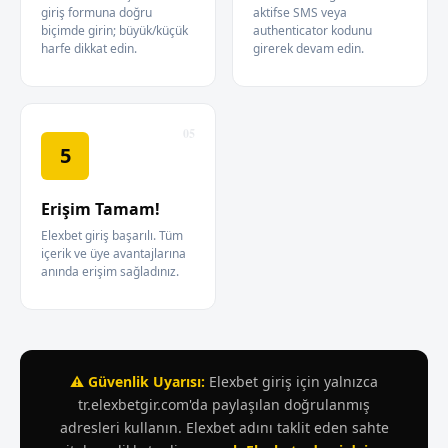
giriş formuna doğru
aktifse SMS veya
biçimde girin; büyük/küçük
authenticator kodunu
harfe dikkat edin.
girerek devam edin.
5
Erişim Tamam!
Elexbet giriş başarılı. Tüm
içerik ve üye avantajlarına
anında erişim sağladınız.
⚠ Güvenlik Uyarısı:
Elexbet giriş için yalnızca
tr.elexbetgir.com'da paylaşılan doğrulanmış
adresleri kullanın. Elexbet adını taklit eden sahte