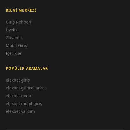
BILGI MERKEZI
Giriş Rehberi
Üyelik
Güvenlik
Mobil Giriş
İçerikler
POPÜLER ARAMALAR
elexbet giriş
elexbet güncel adres
elexbet nedir
elexbet mobil giriş
elexbet yardım