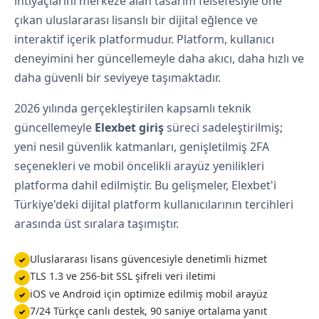
ihtiyaçlarını merkeze alan tasarım felsefesiyle öne
çıkan uluslararası lisanslı bir dijital eğlence ve
interaktif içerik platformudur. Platform, kullanıcı
deneyimini her güncellemeyle daha akıcı, daha hızlı ve
daha güvenli bir seviyeye taşımaktadır.
2026 yılında gerçekleştirilen kapsamlı teknik
güncellemeyle
Elexbet giriş
süreci sadeleştirilmiş;
yeni nesil güvenlik katmanları, genişletilmiş 2FA
seçenekleri ve mobil öncelikli arayüz yenilikleri
platforma dahil edilmiştir. Bu gelişmeler, Elexbet'i
Türkiye'deki dijital platform kullanıcılarının tercihleri
arasında üst sıralara taşımıştır.
Uluslararası lisans güvencesiyle denetimli hizmet
✓
TLS 1.3 ve 256-bit SSL şifreli veri iletimi
✓
iOS ve Android için optimize edilmiş mobil arayüz
✓
7/24 Türkçe canlı destek, 90 saniye ortalama yanıt
✓