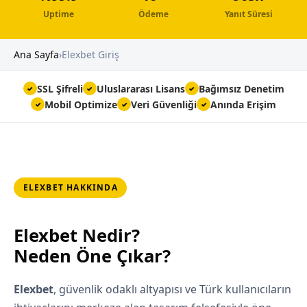
Uptime
Ödeme
Yanıt Süresi
Ana Sayfa
›
Elexbet Giriş
SSL Şifreli
Uluslararası Lisans
Bağımsız Denetim
✓
✓
✓
Mobil Optimize
Veri Güvenliği
Anında Erişim
✓
✓
✓
ELEXBET HAKKINDA
Elexbet Nedir?
Neden Öne Çıkar?
Elexbet
, güvenlik odaklı altyapısı ve Türk kullanıcıların