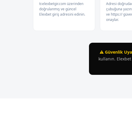
tr.elexbetgir.com üzerinden
Adresi doğruda
doğrulanmış ve güncel
çubuğuna yazın. 
Elexbet giriş adresini edinin.
ve https:// güve
onaylar.
⚠ Güvenlik Uyar
kullanın. Elexbet