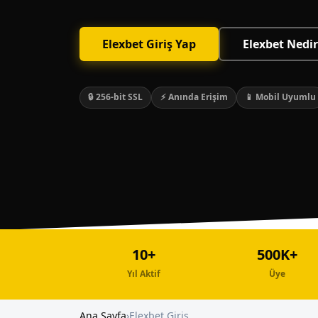
Elexbet Giriş Yap
Elexbet Nedir
🔒 256-bit SSL
⚡ Anında Erişim
📱 Mobil Uyumlu
10+
500K+
Yıl Aktif
Üye
Ana Sayfa
›
Elexbet Giriş