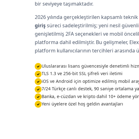
bir seviyeye taşımaktadır.
2026 yılında gerçekleştirilen kapsamlı tekni
giriş
süreci sadeleştirilmiş; yeni nesil güvenl
genişletilmiş 2FA seçenekleri ve mobil öncelik
platforma dahil edilmiştir. Bu gelişmeler, Elexb
platform kullanıcılarının tercihleri arasında üs
Uluslararası lisans güvencesiyle denetimli hiz
✓
TLS 1.3 ve 256-bit SSL şifreli veri iletimi
✓
iOS ve Android için optimize edilmiş mobil ara
✓
7/24 Türkçe canlı destek, 90 saniye ortalama ya
✓
Banka, e-cüzdan ve kripto dahil 10+ ödeme yö
✓
Yeni üyelere özel hoş geldin avantajları
✓