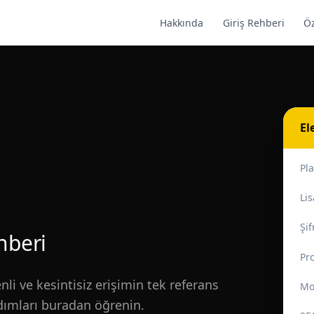
Hakkında
Giriş Rehberi
Öz
El
Pl
Li
Şi
hberi
Pr
i ve kesintisiz erişimin tek referans
Mo
adımları buradan öğrenin.