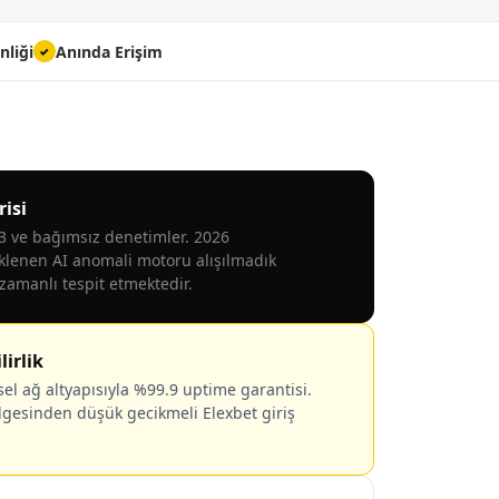
nliği
Anında Erişim
✓
isi
.3 ve bağımsız denetimler. 2026
klenen AI anomali motoru alışılmadık
 zamanlı tespit etmektedir.
lirlik
el ağ altyapısıyla %99.9 uptime garantisi.
lgesinden düşük gecikmeli Elexbet giriş