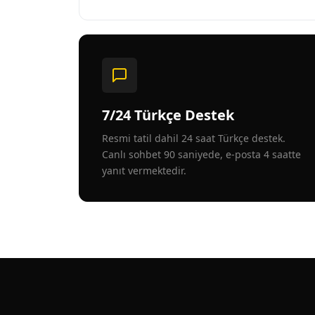
7/24 Türkçe Destek
Resmi tatil dahil 24 saat Türkçe destek.
Canlı sohbet 90 saniyede, e-posta 4 saatte
yanıt vermektedir.