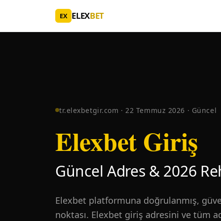
ELEX
BET
EX
tr.elexbetgir.com · 22 Temmuz 2026 · Güncel
Elexbet Giriş
Güncel Adres & 2026 Re
Elexbet platformuna doğrulanmış, güvenl
noktası. Elexbet giriş adresini ve tüm 