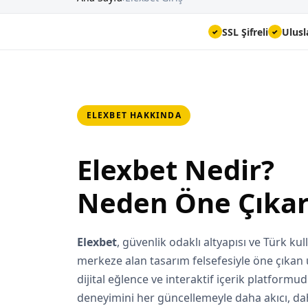
SSL Şifreli
Ulusl
✓
✓
ELEXBET HAKKINDA
Elexbet Nedir?
Neden Öne Çıkar
Elexbet
, güvenlik odaklı altyapısı ve Türk kull
merkeze alan tasarım felsefesiyle öne çıkan ul
dijital eğlence ve interaktif içerik platformud
deneyimini her güncellemeyle daha akıcı, dah