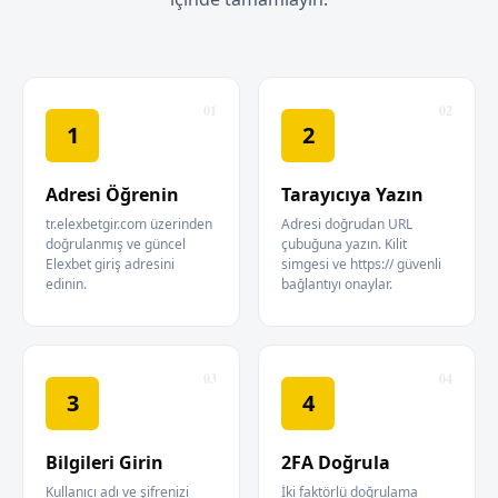
1
2
Adresi Öğrenin
Tarayıcıya Yazın
tr.elexbetgir.com üzerinden
Adresi doğrudan URL
doğrulanmış ve güncel
çubuğuna yazın. Kilit
Elexbet giriş adresini
simgesi ve https:// güvenli
edinin.
bağlantıyı onaylar.
3
4
Bilgileri Girin
2FA Doğrula
Kullanıcı adı ve şifrenizi
İki faktörlü doğrulama