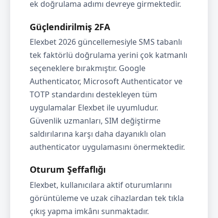
ek doğrulama adımı devreye girmektedir.
Güçlendirilmiş 2FA
Elexbet 2026 güncellemesiyle SMS tabanlı
tek faktörlü doğrulama yerini çok katmanlı
seçeneklere bırakmıştır. Google
Authenticator, Microsoft Authenticator ve
TOTP standardını destekleyen tüm
uygulamalar Elexbet ile uyumludur.
Güvenlik uzmanları, SIM değiştirme
saldırılarına karşı daha dayanıklı olan
authenticator uygulamasını önermektedir.
Oturum Şeffaflığı
Elexbet, kullanıcılara aktif oturumlarını
görüntüleme ve uzak cihazlardan tek tıkla
çıkış yapma imkânı sunmaktadır.