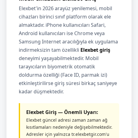
Elexbet'in 2026 arayüz yenilemesi, mobil
cihazları birinci sınıf platform olarak ele
almaktadır. iPhone kullanıcıları Safari,
Android kullanıcıları ise Chrome veya
Samsung Internet aracılığıyla ek uygulama
indirmeksizin tam özellikli
Elexbet giriş
deneyimi yaşayabilmektedir. Mobil
tarayıcıların biyometrik otomatik
doldurma özelliği (Face ID, parmak izi)
etkinleştirilirse giriş süresi birkaç saniyeye
kadar düşmektedir.
Elexbet Giriş — Önemli Uyarı:
Elexbet güncel adresi zaman zaman ağ
kısıtlamaları nedeniyle değişebilmektedir.
Adresler için yalnızca tr.elexbetgir.com'u