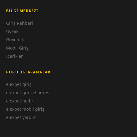
BILGI MERKEZI
Giriş Rehberi
Üyelik
Güvenlik
Mobil Giriş
İçerikler
POPÜLER ARAMALAR
elexbet giriş
elexbet güncel adres
elexbet nedir
elexbet mobil giriş
elexbet yardım