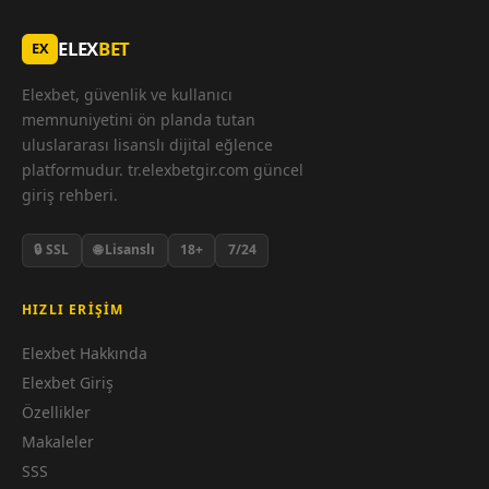
ELEX
BET
EX
Elexbet, güvenlik ve kullanıcı
memnuniyetini ön planda tutan
uluslararası lisanslı dijital eğlence
platformudur. tr.elexbetgir.com güncel
giriş rehberi.
🔒 SSL
🌐 Lisanslı
18+
7/24
HIZLI ERIŞIM
Elexbet Hakkında
Elexbet Giriş
Özellikler
Makaleler
SSS