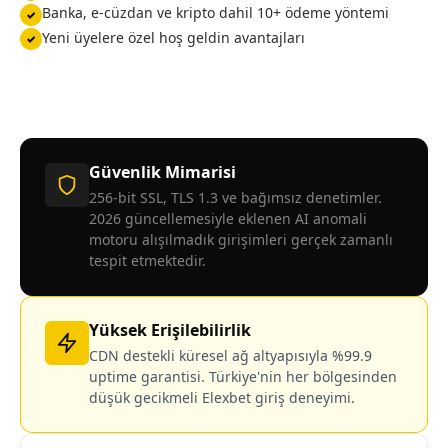
Banka, e-cüzdan ve kripto dahil 10+ ödeme yöntemi
✓
Yeni üyelere özel hoş geldin avantajları
✓
Güvenlik Mimarisi
256-bit SSL, TLS 1.3 ve bağımsız denetimler.
2026 güncellemesiyle eklenen AI anomali
motoru alışılmadık girişimleri gerçek zamanlı
tespit etmektedir.
Yüksek Erişilebilirlik
CDN destekli küresel ağ altyapısıyla %99.9
uptime garantisi. Türkiye'nin her bölgesinden
düşük gecikmeli Elexbet giriş deneyimi.