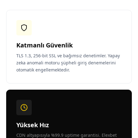
Katmanlı Güvenlik
TLS 1.3, 256-bit SSL ve bağımsız denetimler. Yapay
zeka anomali motoru şüpheli giriş denemelerini
otomatik engellemektedir.
Yüksek Hız
CDN altyapısıyla %99.9 uptime garantisi. Elexbet