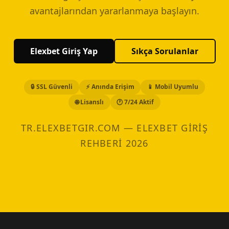
avantajlarından yararlanmaya başlayın.
Elexbet Giriş Yap
Sıkça Sorulanlar
🔒 SSL Güvenli
⚡ Anında Erişim
📱 Mobil Uyumlu
🌐 Lisanslı
🕐 7/24 Aktif
TR.ELEXBETGIR.COM — ELEXBET GİRİŞ
REHBERİ 2026