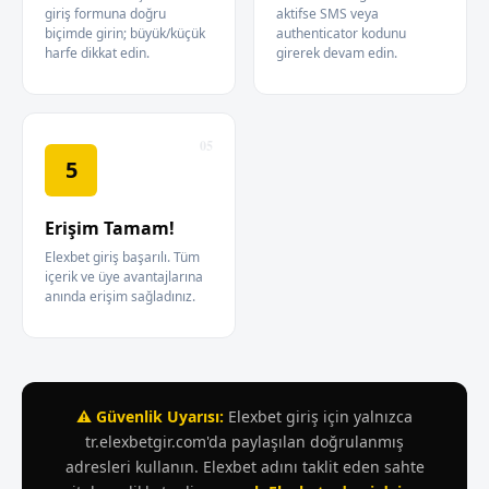
giriş formuna doğru
aktifse SMS veya
biçimde girin; büyük/küçük
authenticator kodunu
harfe dikkat edin.
girerek devam edin.
5
Erişim Tamam!
Elexbet giriş başarılı. Tüm
içerik ve üye avantajlarına
anında erişim sağladınız.
⚠ Güvenlik Uyarısı:
Elexbet giriş için yalnızca
tr.elexbetgir.com'da paylaşılan doğrulanmış
adresleri kullanın. Elexbet adını taklit eden sahte