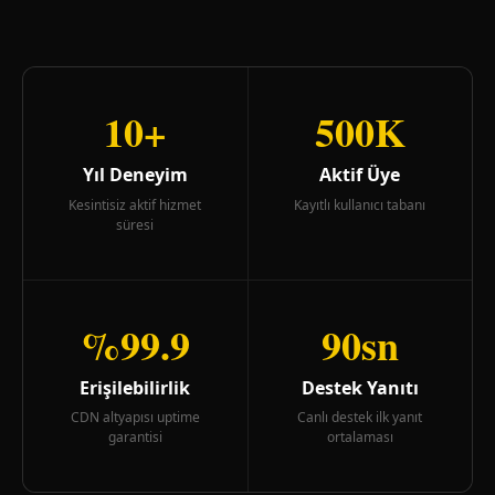
10+
500K
Yıl Deneyim
Aktif Üye
Kesintisiz aktif hizmet
Kayıtlı kullanıcı tabanı
süresi
%99.9
90sn
Erişilebilirlik
Destek Yanıtı
CDN altyapısı uptime
Canlı destek ilk yanıt
garantisi
ortalaması