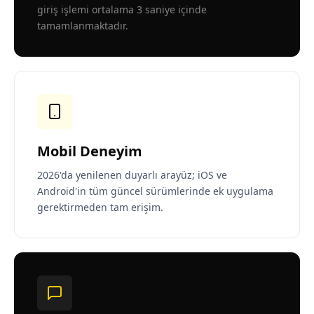
giriş işlemi ortalama 3 saniye içinde
tamamlanmaktadır.
Mobil Deneyim
2026'da yenilenen duyarlı arayüz; iOS ve
Android'in tüm güncel sürümlerinde ek uygulama
gerektirmeden tam erişim.