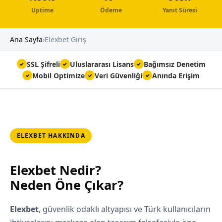
Uptime
Ödeme
Yanıt Süresi
Ana Sayfa
›
Elexbet Giriş
SSL Şifreli
Uluslararası Lisans
Bağımsız Denetim
✓
✓
✓
Mobil Optimize
Veri Güvenliği
Anında Erişim
✓
✓
✓
ELEXBET HAKKINDA
Elexbet Nedir?
Neden Öne Çıkar?
Elexbet
, güvenlik odaklı altyapısı ve Türk kullanıcıların