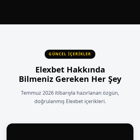
GÜNCEL İÇERIKLER
Elexbet Hakkında
Bilmeniz Gereken Her Şey
Temmuz 2026 itibarıyla hazırlanan özgün,
doğrulanmış Elexbet içerikleri.