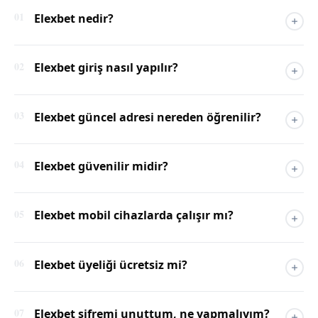
01
Elexbet nedir?
Elexbet, uluslararası lisans kapsamında faaliyet
02
Elexbet giriş nasıl yapılır?
gösteren, Türk kullanıcılara tam Türkçe arayüz ve 7/24
destek sunan dijital eğlence ve interaktif içerik
platformudur. Güvenlik odaklı altyapısı ve kesintisiz
tr.elexbetgir.com üzerinden doğrulanmış güncel
03
Elexbet güncel adresi nereden öğrenilir?
erişim altyapısıyla kullanıcı memnuniyetini öncelikli
Elexbet giriş adresini edinin. Adresi tarayıcınıza
hedef olarak benimseyen Elexbet, yıllar içinde güçlü
doğrudan yazın; URL'de kilit simgesi ve "https://"
bir üye tabanı oluşturmuştur.
olduğunu doğrulayın. Kullanıcı adı ve şifrenizi giriş
Elexbet güncel giriş adresi için tr.elexbetgir.com
04
Elexbet güvenilir midir?
formuna girin, Giriş butonuna tıklayın. 2FA aktifse
sayfasını düzenli olarak takip edin. Adres değişiklikleri
SMS ya da authenticator kodunuzu da girerek işlemi
anlık olarak güncellenmektedir. Arama motorlarından
tamamlayın.
ulaşılan sonuçlar her zaman resmi adres
Evet. Elexbet, uluslararası lisans çerçevesinde faaliyet
05
Elexbet mobil cihazlarda çalışır mı?
olmayabileceğinden, doğrulama için bu sayfayı
göstermekte olup bağımsız güvenlik denetimlerinden
kullanın ve adresi tarayıcınızda yer imi olarak
geçmektedir. 256-bit SSL şifreleme, TLS 1.3 protokolü
kaydedin.
ve yapay zeka destekli anomali tespiti, platformun
Evet. Elexbet'in 2026'da yenilenen duyarlı (responsive)
06
Elexbet üyeliği ücretsiz mi?
güvenlik standartlarını yüksek tutmaktadır.
arayüzü iOS ve Android'in tüm güncel sürümlerinde
sorunsuz çalışmaktadır. Ek uygulama indirmeye gerek
kalmadan mobil tarayıcıdan Elexbet giriş yapabilir,
Evet, Elexbet üyeliği tamamen ücretsizdir. Güncel
07
Elexbet şifremi unuttum, ne yapmalıyım?