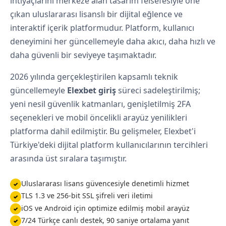
ihtiyaçlarını merkeze alan tasarım felsefesiyle öne
çıkan uluslararası lisanslı bir dijital eğlence ve
interaktif içerik platformudur. Platform, kullanıcı
deneyimini her güncellemeyle daha akıcı, daha hızlı ve
daha güvenli bir seviyeye taşımaktadır.
2026 yılında gerçekleştirilen kapsamlı teknik
güncellemeyle
Elexbet giriş
süreci sadeleştirilmiş;
yeni nesil güvenlik katmanları, genişletilmiş 2FA
seçenekleri ve mobil öncelikli arayüz yenilikleri
platforma dahil edilmiştir. Bu gelişmeler, Elexbet'i
Türkiye'deki dijital platform kullanıcılarının tercihleri
arasında üst sıralara taşımıştır.
Uluslararası lisans güvencesiyle denetimli hizmet
✓
TLS 1.3 ve 256-bit SSL şifreli veri iletimi
✓
iOS ve Android için optimize edilmiş mobil arayüz
✓
7/24 Türkçe canlı destek, 90 saniye ortalama yanıt
✓