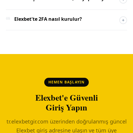
tüm özelliklere erişebilirsiniz.
adres üzerinden Kayıt Ol butonuna tıklayın, formu
doldurun ve e-posta veya SMS doğrulamasını
tamamlayın. Hesabınız hemen aktif olur ve hoş geldin
Elexbet giriş ekranındaki "Şifremi Unuttum"
08
Elexbet'te 2FA nasıl kurulur?
avantajlarına anında kavuşursunuz.
bağlantısına tıklayın. Üyelik e-posta adresinize
sıfırlama bağlantısı gönderilecektir. Bağlantı 15 dakika
geçerlidir. E-posta gelmezse spam klasörünüzü
Elexbet hesabınıza giriş yapın, sağ üstteki profil
kontrol edin; sorun devam ederse Elexbet canlı
menüsünden Güvenlik Ayarları'na gidin ve İki Faktörlü
desteğe başvurun.
Doğrulama seçeneğini aktif hale getirin. SMS veya
authenticator uygulama seçeneklerinden birini tercih
edin. SMS'e kıyasla authenticator uygulaması (Google,
Microsoft) SIM swap saldırılarına karşı çok daha
güvenlidir.
HEMEN BAŞLAYIN
Elexbet'e Güvenli
Giriş Yapın
tr.elexbetgir.com üzerinden doğrulanmış güncel
Elexbet giriş adresine ulaşın ve tüm üye