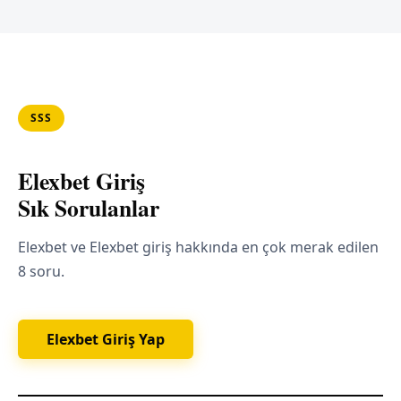
SSS
Elexbet Giriş
Sık Sorulanlar
Elexbet ve Elexbet giriş hakkında en çok merak edilen
8 soru.
Elexbet Giriş Yap