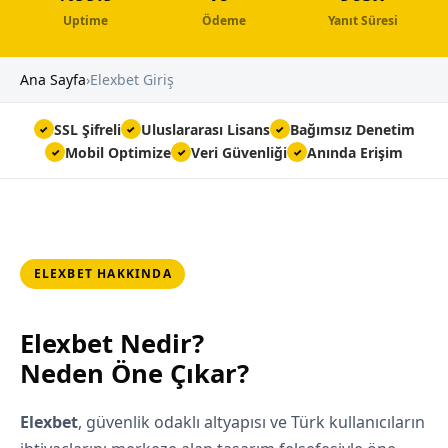
Uptime
Ödeme
Yanıt Süresi
Ana Sayfa
›
Elexbet Giriş
SSL Şifreli
Uluslararası Lisans
Bağımsız Denetim
✓
✓
✓
Mobil Optimize
Veri Güvenliği
Anında Erişim
✓
✓
✓
ELEXBET HAKKINDA
Elexbet Nedir?
Neden Öne Çıkar?
Elexbet
, güvenlik odaklı altyapısı ve Türk kullanıcıların