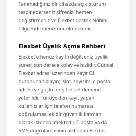
Tanımadığınız bir cihazda açık oturum
tespit ederseniz şifrenizi hemen
değiştirmeniz ve Elexbet destek ekibini
bilgilendirmeniz önerilmektedir.
Elexbet Üyelik Açma Rehberi
Elexbet'e henüz kayıtlı değilseniz üyelik
süreci son derece kolay ve hızlıdır. Güncel
Elexbet adresi üzerinden Kayıt Ol
butonuna tıklayın; isim, soyisim, e-posta
adresi ve güçlü bir şifre belirlemeniz
yeterlidir. Türkiye'den kayıt yapan
kullanıcılar için telefon numarası
doğrulaması ek bir güvenlik katmanı
olarak istenebilmektedir. E-posta ya da
SMS doğrulamasının ardından Elexbet