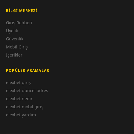
BILGI MERKEZI
Giriş Rehberi
Üyelik
Güvenlik
Mobil Giriş
İçerikler
POPÜLER ARAMALAR
elexbet giriş
elexbet güncel adres
elexbet nedir
elexbet mobil giriş
elexbet yardım