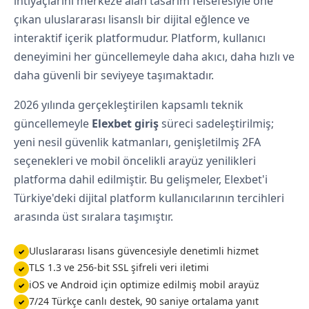
ihtiyaçlarını merkeze alan tasarım felsefesiyle öne
çıkan uluslararası lisanslı bir dijital eğlence ve
interaktif içerik platformudur. Platform, kullanıcı
deneyimini her güncellemeyle daha akıcı, daha hızlı ve
daha güvenli bir seviyeye taşımaktadır.
2026 yılında gerçekleştirilen kapsamlı teknik
güncellemeyle
Elexbet giriş
süreci sadeleştirilmiş;
yeni nesil güvenlik katmanları, genişletilmiş 2FA
seçenekleri ve mobil öncelikli arayüz yenilikleri
platforma dahil edilmiştir. Bu gelişmeler, Elexbet'i
Türkiye'deki dijital platform kullanıcılarının tercihleri
arasında üst sıralara taşımıştır.
Uluslararası lisans güvencesiyle denetimli hizmet
✓
TLS 1.3 ve 256-bit SSL şifreli veri iletimi
✓
iOS ve Android için optimize edilmiş mobil arayüz
✓
7/24 Türkçe canlı destek, 90 saniye ortalama yanıt
✓