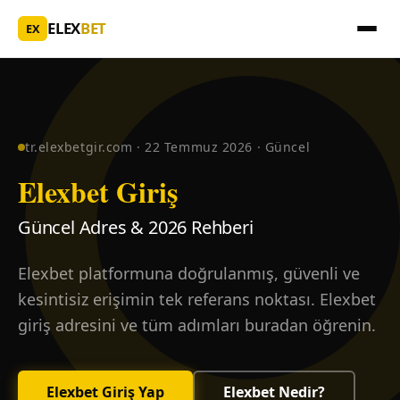
ELEX
BET
EX
tr.elexbetgir.com · 22 Temmuz 2026 · Güncel
Elexbet Giriş
Güncel Adres & 2026 Rehberi
Elexbet platformuna doğrulanmış, güvenli ve
kesintisiz erişimin tek referans noktası. Elexbet
giriş adresini ve tüm adımları buradan öğrenin.
Elexbet Giriş Yap
Elexbet Nedir?