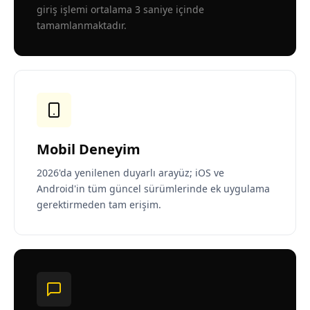
giriş işlemi ortalama 3 saniye içinde
tamamlanmaktadır.
Mobil Deneyim
2026'da yenilenen duyarlı arayüz; iOS ve
Android'in tüm güncel sürümlerinde ek uygulama
gerektirmeden tam erişim.