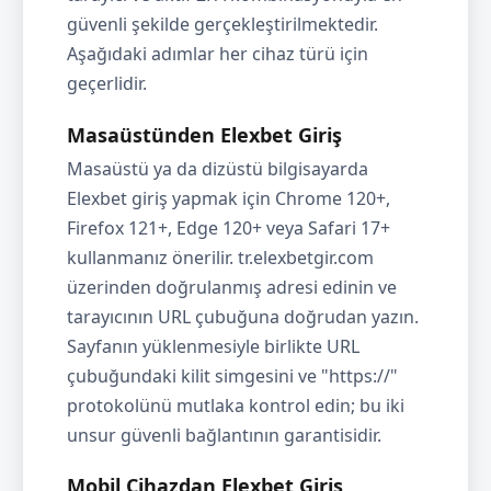
güvenli şekilde gerçekleştirilmektedir.
Aşağıdaki adımlar her cihaz türü için
geçerlidir.
Masaüstünden Elexbet Giriş
Masaüstü ya da dizüstü bilgisayarda
Elexbet giriş yapmak için Chrome 120+,
Firefox 121+, Edge 120+ veya Safari 17+
kullanmanız önerilir. tr.elexbetgir.com
üzerinden doğrulanmış adresi edinin ve
tarayıcının URL çubuğuna doğrudan yazın.
Sayfanın yüklenmesiyle birlikte URL
çubuğundaki kilit simgesini ve "https://"
protokolünü mutlaka kontrol edin; bu iki
unsur güvenli bağlantının garantisidir.
Mobil Cihazdan Elexbet Giriş