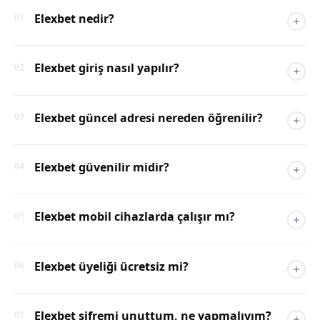
01
Elexbet nedir?
Elexbet, uluslararası lisans kapsamında faaliyet
02
Elexbet giriş nasıl yapılır?
gösteren, Türk kullanıcılara tam Türkçe arayüz ve 7/24
destek sunan dijital eğlence ve interaktif içerik
platformudur. Güvenlik odaklı altyapısı ve kesintisiz
tr.elexbetgir.com üzerinden doğrulanmış güncel
03
Elexbet güncel adresi nereden öğrenilir?
erişim altyapısıyla kullanıcı memnuniyetini öncelikli
Elexbet giriş adresini edinin. Adresi tarayıcınıza
hedef olarak benimseyen Elexbet, yıllar içinde güçlü
doğrudan yazın; URL'de kilit simgesi ve "https://"
bir üye tabanı oluşturmuştur.
olduğunu doğrulayın. Kullanıcı adı ve şifrenizi giriş
Elexbet güncel giriş adresi için tr.elexbetgir.com
04
Elexbet güvenilir midir?
formuna girin, Giriş butonuna tıklayın. 2FA aktifse
sayfasını düzenli olarak takip edin. Adres değişiklikleri
SMS ya da authenticator kodunuzu da girerek işlemi
anlık olarak güncellenmektedir. Arama motorlarından
tamamlayın.
ulaşılan sonuçlar her zaman resmi adres
Evet. Elexbet, uluslararası lisans çerçevesinde faaliyet
05
Elexbet mobil cihazlarda çalışır mı?
olmayabileceğinden, doğrulama için bu sayfayı
göstermekte olup bağımsız güvenlik denetimlerinden
kullanın ve adresi tarayıcınızda yer imi olarak
geçmektedir. 256-bit SSL şifreleme, TLS 1.3 protokolü
kaydedin.
ve yapay zeka destekli anomali tespiti, platformun
Evet. Elexbet'in 2026'da yenilenen duyarlı (responsive)
06
Elexbet üyeliği ücretsiz mi?
güvenlik standartlarını yüksek tutmaktadır.
arayüzü iOS ve Android'in tüm güncel sürümlerinde
sorunsuz çalışmaktadır. Ek uygulama indirmeye gerek
kalmadan mobil tarayıcıdan Elexbet giriş yapabilir,
Evet, Elexbet üyeliği tamamen ücretsizdir. Güncel
07
Elexbet şifremi unuttum, ne yapmalıyım?