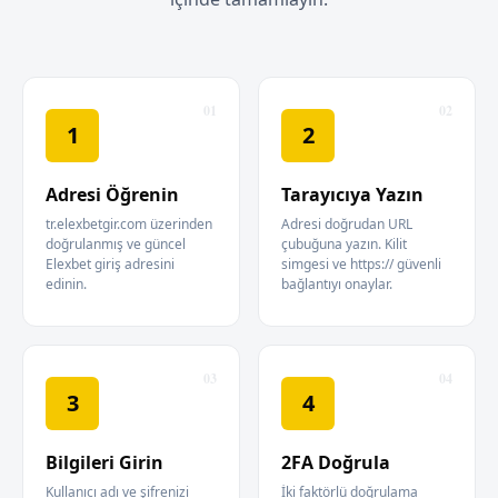
1
2
Adresi Öğrenin
Tarayıcıya Yazın
tr.elexbetgir.com üzerinden
Adresi doğrudan URL
doğrulanmış ve güncel
çubuğuna yazın. Kilit
Elexbet giriş adresini
simgesi ve https:// güvenli
edinin.
bağlantıyı onaylar.
3
4
Bilgileri Girin
2FA Doğrula
Kullanıcı adı ve şifrenizi
İki faktörlü doğrulama