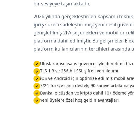
bir seviyeye taşımaktadır.
2026 yılında gerçekleştirilen kapsamlı tekni
giriş
süreci sadeleştirilmiş; yeni nesil güvenl
genişletilmiş 2FA seçenekleri ve mobil öncelik
platforma dahil edilmiştir. Bu gelişmeler, Elexb
platform kullanıcılarının tercihleri arasında üs
Uluslararası lisans güvencesiyle denetimli hiz
✓
TLS 1.3 ve 256-bit SSL şifreli veri iletimi
✓
iOS ve Android için optimize edilmiş mobil ara
✓
7/24 Türkçe canlı destek, 90 saniye ortalama ya
✓
Banka, e-cüzdan ve kripto dahil 10+ ödeme yö
✓
Yeni üyelere özel hoş geldin avantajları
✓