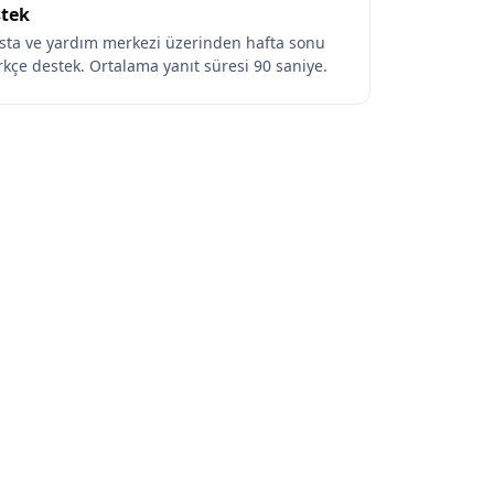
stek
osta ve yardım merkezi üzerinden hafta sonu
ürkçe destek. Ortalama yanıt süresi 90 saniye.