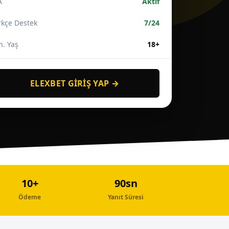
A
Aktif
rkçe Destek
7/24
n. Yaş
18+
ELEXBET GİRİŞ YAP →
10+
90sn
Ödeme
Yanıt Süresi