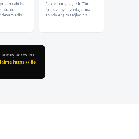
oğrulama aktifse
Elexbet giriş başarılı. Tüm
enticator
içerik ve üye avantajlarına
k devam edin.
anında erişim sağladınız.
ulanmış adresleri
aima https:// ile