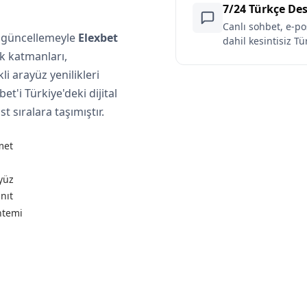
7/24 Türkçe De
Canlı sohbet, e-p
k güncellemeyle
Elexbet
dahil kesintisiz T
ik katmanları,
li arayüz yenilikleri
et'i Türkiye'deki dijital
t sıralara taşımıştır.
met
yüz
nıt
ntemi