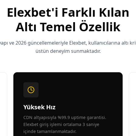
Elexbet'i Farklı Kılan
Altı Temel Özellik
apı ve 2026 güncellemeleriyle Elexbet, kullanıcılarına altı kr
üstün deneyim sunmaktadır.
Yüksek Hız
CDN altyapısıyla %99.9 uptime garantisi.
Elexbet giriş işlemi ortalama 3 saniye
içinde tamamlanmaktadır.