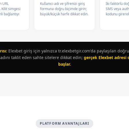
n URL
Kullanıcı adı ve şifrenizi giriş
İki faktörlü d
Kilit simgesi
formuna doğru biçimde girin;
SMS veya auth
nli bağlantıyı
büyük/küçük harfe dikkat edin.
kodunu girere
ısı:
Elexbet giriş için yalnızca tr.elexbetgir.com'da paylaşılan doğr
 adını taklit eden sahte sitelere dikkat edin;
gerçek Elexbet adresi d
başlar.
PLATFORM AVANTAJLARI