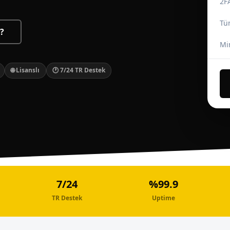
2F
Tü
?
Mi
🌐 Lisanslı
🕐 7/24 TR Destek
7/24
%99.9
TR Destek
Uptime