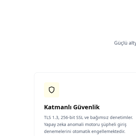
Güçlü alty
Katmanlı Güvenlik
TLS 1.3, 256-bit SSL ve bağımsız denetimler.
Yapay zeka anomali motoru şüpheli giriş
denemelerini otomatik engellemektedir.