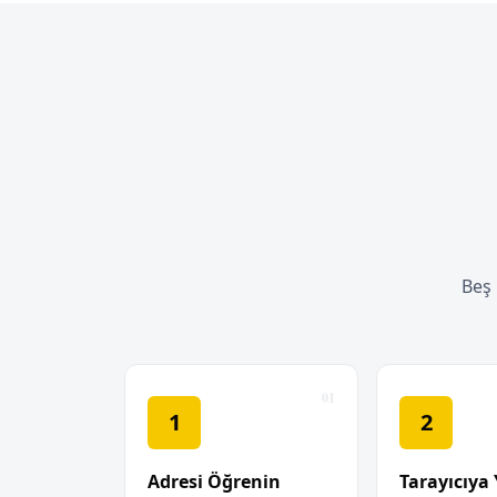
Beş 
1
2
Adresi Öğrenin
Tarayıcıya