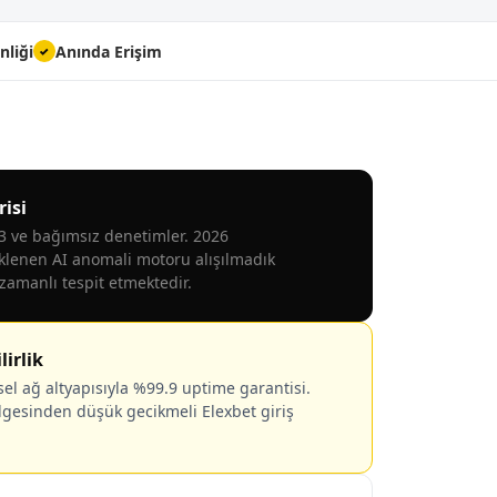
nliği
Anında Erişim
✓
isi
.3 ve bağımsız denetimler. 2026
klenen AI anomali motoru alışılmadık
 zamanlı tespit etmektedir.
lirlik
el ağ altyapısıyla %99.9 uptime garantisi.
lgesinden düşük gecikmeli Elexbet giriş