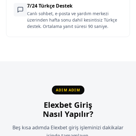
7/24 Türkçe Destek
Canlı sohbet, e-posta ve yardım merkezi
üzerinden hafta sonu dahil kesintisiz Türkçe
destek. Ortalama yanıt süresi 90 saniye.
ADIM ADIM
Elexbet Giriş
Nasıl Yapılır?
Beş kısa adımda Elexbet giriş işleminizi dakikalar
içinde tamamlayın.