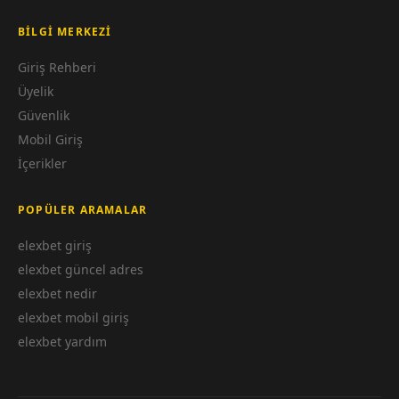
BILGI MERKEZI
Giriş Rehberi
Üyelik
Güvenlik
Mobil Giriş
İçerikler
POPÜLER ARAMALAR
elexbet giriş
elexbet güncel adres
elexbet nedir
elexbet mobil giriş
elexbet yardım