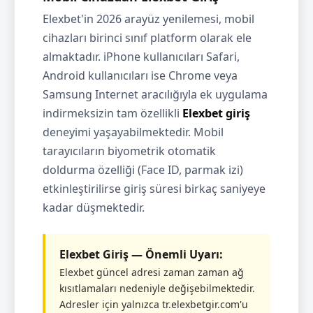
Elexbet'in 2026 arayüz yenilemesi, mobil
cihazları birinci sınıf platform olarak ele
almaktadır. iPhone kullanıcıları Safari,
Android kullanıcıları ise Chrome veya
Samsung Internet aracılığıyla ek uygulama
indirmeksizin tam özellikli
Elexbet giriş
deneyimi yaşayabilmektedir. Mobil
tarayıcıların biyometrik otomatik
doldurma özelliği (Face ID, parmak izi)
etkinleştirilirse giriş süresi birkaç saniyeye
kadar düşmektedir.
Elexbet Giriş — Önemli Uyarı:
Elexbet güncel adresi zaman zaman ağ
kısıtlamaları nedeniyle değişebilmektedir.
Adresler için yalnızca tr.elexbetgir.com'u