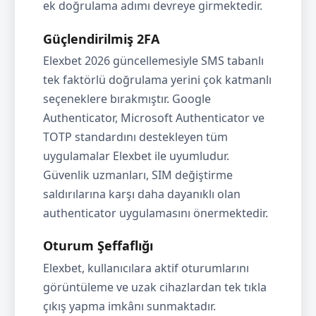
ek doğrulama adımı devreye girmektedir.
Güçlendirilmiş 2FA
Elexbet 2026 güncellemesiyle SMS tabanlı
tek faktörlü doğrulama yerini çok katmanlı
seçeneklere bırakmıştır. Google
Authenticator, Microsoft Authenticator ve
TOTP standardını destekleyen tüm
uygulamalar Elexbet ile uyumludur.
Güvenlik uzmanları, SIM değiştirme
saldırılarına karşı daha dayanıklı olan
authenticator uygulamasını önermektedir.
Oturum Şeffaflığı
Elexbet, kullanıcılara aktif oturumlarını
görüntüleme ve uzak cihazlardan tek tıkla
çıkış yapma imkânı sunmaktadır.