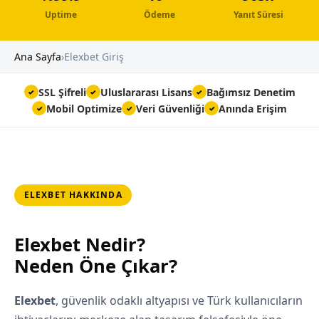
Uptime
Ödeme
Yanıt Süresi
Ana Sayfa
›
Elexbet Giriş
SSL Şifreli
Uluslararası Lisans
Bağımsız Denetim
✓
✓
✓
Mobil Optimize
Veri Güvenliği
Anında Erişim
✓
✓
✓
ELEXBET HAKKINDA
Elexbet Nedir?
Neden Öne Çıkar?
Elexbet
, güvenlik odaklı altyapısı ve Türk kullanıcıların