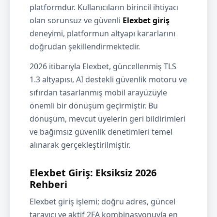
platformdur. Kullanıcıların birincil ihtiyacı
olan sorunsuz ve güvenli
Elexbet giriş
deneyimi, platformun altyapı kararlarını
doğrudan şekillendirmektedir.
2026 itibarıyla Elexbet, güncellenmiş TLS
1.3 altyapısı, AI destekli güvenlik motoru ve
sıfırdan tasarlanmış mobil arayüzüyle
önemli bir dönüşüm geçirmiştir. Bu
dönüşüm, mevcut üyelerin geri bildirimleri
ve bağımsız güvenlik denetimleri temel
alınarak gerçekleştirilmiştir.
Elexbet Giriş: Eksiksiz 2026
Rehberi
Elexbet giriş işlemi; doğru adres, güncel
tarayıcı ve aktif 2FA kombinasyonuyla en