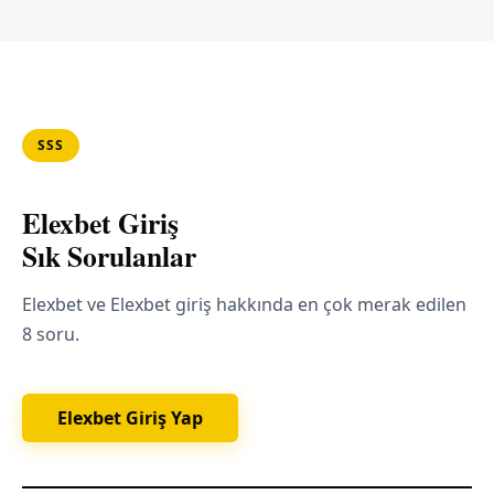
SSS
Elexbet Giriş
Sık Sorulanlar
Elexbet ve Elexbet giriş hakkında en çok merak edilen
8 soru.
Elexbet Giriş Yap