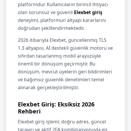
platformdur. Kullanıcıların birincil ihtiyacı
olan sorunsuz ve güvenli
Elexbet giriş
deneyimi, platformun altyapı kararlarını
doğrudan şekillendirmektedir.
2026 itibarıyla Elexbet, güncellenmiş TLS
1.3 altyapısı, AI destekli güvenlik motoru ve
sıfırdan tasarlanmış mobil arayüzüyle
önemli bir dönüşüm geçirmiştir. Bu
dönüşüm, mevcut üyelerin geri bildirimleri
ve bağımsız güvenlik denetimleri temel
alınarak gerçekleştirilmiştir.
Elexbet Giriş: Eksiksiz 2026
Rehberi
Elexbet giriş işlemi; doğru adres, güncel
tarayıcı ve aktif 2FA kombinasyonuyla en