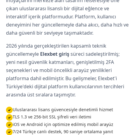
ihtiyaçlarını merkeze alan tasarım felsefesiyle öne
çıkan uluslararası lisanslı bir dijital eğlence ve
interaktif içerik platformudur. Platform, kullanıcı
deneyimini her güncellemeyle daha akıcı, daha hızlı ve
daha güvenli bir seviyeye taşımaktadır.
2026 yılında gerçekleştirilen kapsamlı teknik
güncellemeyle
Elexbet giriş
süreci sadeleştirilmiş;
yeni nesil güvenlik katmanları, genişletilmiş 2FA
seçenekleri ve mobil öncelikli arayüz yenilikleri
platforma dahil edilmiştir. Bu gelişmeler, Elexbet'i
Türkiye'deki dijital platform kullanıcılarının tercihleri
arasında üst sıralara taşımıştır.
Uluslararası lisans güvencesiyle denetimli hizmet
✓
TLS 1.3 ve 256-bit SSL şifreli veri iletimi
✓
iOS ve Android için optimize edilmiş mobil arayüz
✓
7/24 Türkçe canlı destek, 90 saniye ortalama yanıt
✓