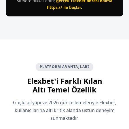
sitelere dikkat edin;
gerçek Elexbet adresi daima
https:// ile başlar.
PLATFORM AVANTAJLARI
Elexbet'i Farklı Kılan
Altı Temel Özellik
Güçlü altyapı ve 2026 güncellemeleriyle Elexbet,
kullanıcılarına altı kritik alanda üstün deneyim
sunmaktadır.