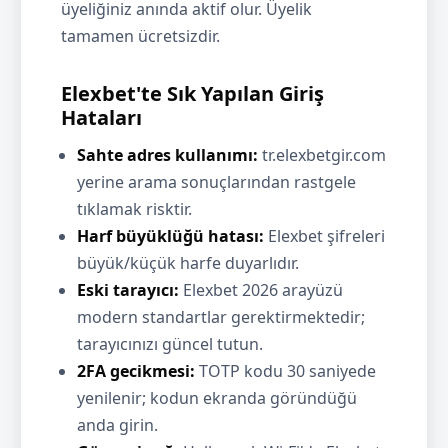
üyeliğiniz anında aktif olur. Üyelik
tamamen ücretsizdir.
Elexbet'te Sık Yapılan Giriş
Hataları
Sahte adres kullanımı:
tr.elexbetgir.com
yerine arama sonuçlarından rastgele
tıklamak risktir.
Harf büyüklüğü hatası:
Elexbet şifreleri
büyük/küçük harfe duyarlıdır.
Eski tarayıcı:
Elexbet 2026 arayüzü
modern standartlar gerektirmektedir;
tarayıcınızı güncel tutun.
2FA gecikmesi:
TOTP kodu 30 saniyede
yenilenir; kodun ekranda göründüğü
anda girin.