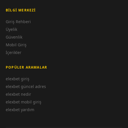
BILGI MERKEZI
Giriş Rehberi
Üyelik
Güvenlik
Mobil Giriş
İçerikler
POPÜLER ARAMALAR
elexbet giriş
elexbet güncel adres
elexbet nedir
elexbet mobil giriş
elexbet yardım