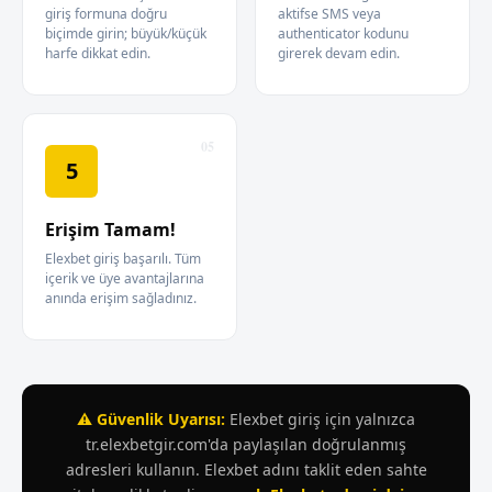
giriş formuna doğru
aktifse SMS veya
biçimde girin; büyük/küçük
authenticator kodunu
harfe dikkat edin.
girerek devam edin.
5
Erişim Tamam!
Elexbet giriş başarılı. Tüm
içerik ve üye avantajlarına
anında erişim sağladınız.
⚠ Güvenlik Uyarısı:
Elexbet giriş için yalnızca
tr.elexbetgir.com'da paylaşılan doğrulanmış
adresleri kullanın. Elexbet adını taklit eden sahte