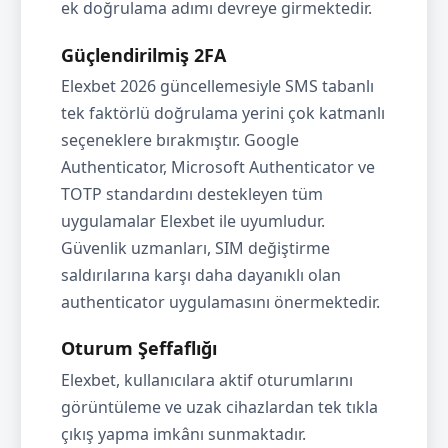
ek doğrulama adımı devreye girmektedir.
Güçlendirilmiş 2FA
Elexbet 2026 güncellemesiyle SMS tabanlı
tek faktörlü doğrulama yerini çok katmanlı
seçeneklere bırakmıştır. Google
Authenticator, Microsoft Authenticator ve
TOTP standardını destekleyen tüm
uygulamalar Elexbet ile uyumludur.
Güvenlik uzmanları, SIM değiştirme
saldırılarına karşı daha dayanıklı olan
authenticator uygulamasını önermektedir.
Oturum Şeffaflığı
Elexbet, kullanıcılara aktif oturumlarını
görüntüleme ve uzak cihazlardan tek tıkla
çıkış yapma imkânı sunmaktadır.