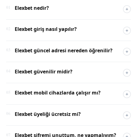
01
Elexbet nedir?
Elexbet, uluslararası lisans kapsamında faaliyet
02
Elexbet giriş nasıl yapılır?
gösteren, Türk kullanıcılara tam Türkçe arayüz ve 7/24
destek sunan dijital eğlence ve interaktif içerik
platformudur. Güvenlik odaklı altyapısı ve kesintisiz
tr.elexbetgir.com üzerinden doğrulanmış güncel
03
Elexbet güncel adresi nereden öğrenilir?
erişim altyapısıyla kullanıcı memnuniyetini öncelikli
Elexbet giriş adresini edinin. Adresi tarayıcınıza
hedef olarak benimseyen Elexbet, yıllar içinde güçlü
doğrudan yazın; URL'de kilit simgesi ve "https://"
bir üye tabanı oluşturmuştur.
olduğunu doğrulayın. Kullanıcı adı ve şifrenizi giriş
Elexbet güncel giriş adresi için tr.elexbetgir.com
04
Elexbet güvenilir midir?
formuna girin, Giriş butonuna tıklayın. 2FA aktifse
sayfasını düzenli olarak takip edin. Adres değişiklikleri
SMS ya da authenticator kodunuzu da girerek işlemi
anlık olarak güncellenmektedir. Arama motorlarından
tamamlayın.
ulaşılan sonuçlar her zaman resmi adres
Evet. Elexbet, uluslararası lisans çerçevesinde faaliyet
05
Elexbet mobil cihazlarda çalışır mı?
olmayabileceğinden, doğrulama için bu sayfayı
göstermekte olup bağımsız güvenlik denetimlerinden
kullanın ve adresi tarayıcınızda yer imi olarak
geçmektedir. 256-bit SSL şifreleme, TLS 1.3 protokolü
kaydedin.
ve yapay zeka destekli anomali tespiti, platformun
Evet. Elexbet'in 2026'da yenilenen duyarlı (responsive)
06
Elexbet üyeliği ücretsiz mi?
güvenlik standartlarını yüksek tutmaktadır.
arayüzü iOS ve Android'in tüm güncel sürümlerinde
sorunsuz çalışmaktadır. Ek uygulama indirmeye gerek
kalmadan mobil tarayıcıdan Elexbet giriş yapabilir,
Evet, Elexbet üyeliği tamamen ücretsizdir. Güncel
07
Elexbet şifremi unuttum, ne yapmalıyım?