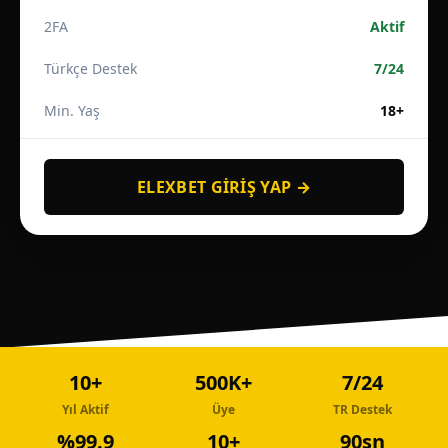
2FA
Aktif
Türkçe Destek
7/24
Min. Yaş
18+
ELEXBET GİRİŞ YAP →
10+
500K+
7/24
Yıl Aktif
Üye
TR Destek
%99.9
10+
90sn