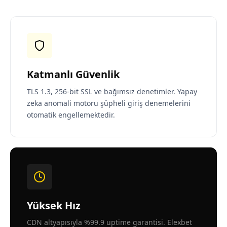
Katmanlı Güvenlik
TLS 1.3, 256-bit SSL ve bağımsız denetimler. Yapay
zeka anomali motoru şüpheli giriş denemelerini
otomatik engellemektedir.
Yüksek Hız
CDN altyapısıyla %99.9 uptime garantisi. Elexbet