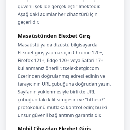
güvenli şekilde gerçekleştirilmektedir.
Aşağıdaki adımlar her cihaz türü için
geçerlidir.
Masaüstünden Elexbet Giriş
Masaüstü ya da dizüstü bilgisayarda
Elexbet giriş yapmak için Chrome 120+,
Firefox 121+, Edge 120+ veya Safari 17+
kullanmanız önerilir. tr.elexbetgir.com
üzerinden doğrulanmış adresi edinin ve
tarayıcının URL çubuğuna doğrudan yazın.
Sayfanın yüklenmesiyle birlikte URL
çubuğundaki kilit simgesini ve "https://"
protokolünü mutlaka kontrol edin; bu iki
unsur güvenli bağlantının garantisidir.
Mobil Cihazdan Elexbet Giriş