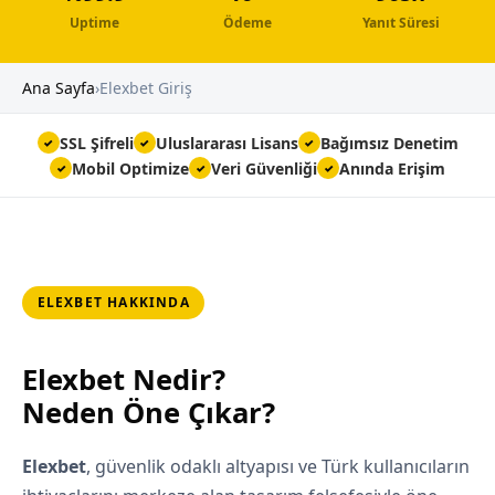
Uptime
Ödeme
Yanıt Süresi
Ana Sayfa
›
Elexbet Giriş
SSL Şifreli
Uluslararası Lisans
Bağımsız Denetim
✓
✓
✓
Mobil Optimize
Veri Güvenliği
Anında Erişim
✓
✓
✓
ELEXBET HAKKINDA
Elexbet Nedir?
Neden Öne Çıkar?
Elexbet
, güvenlik odaklı altyapısı ve Türk kullanıcıların