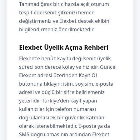
Tanımadığınız bir cihazda açık oturum
tespit ederseniz şifrenizi hemen
değiştirmeniz ve Elexbet destek ekibini
bilgilendirmeniz önerilmektedir.
Elexbet Üyelik Açma Rehberi
Elexbet'e henüz kayıtlı değilseniz üyelik
süreci son derece kolay ve hızlıdır. Güncel
Elexbet adresi üzerinden Kayıt Ol
butonuna tıklayın; isim, soyisim, e-posta
adresi ve güçlü bir şifre belirlemeniz
yeterlidir. Türkiye'den kayıt yapan
kullanıcılar için telefon numarası
doğrulaması ek bir güvenlik katmanı
olarak istenebilmektedir. E-posta ya da
SMS doğrulamasının ardından Elexbet