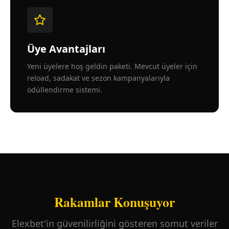
Üye Avantajları
Yeni üyelere hoş geldin paketi. Mevcut üyeler için
reload, sadakat ve sezon kampanyalarıyla
ödüllendirme sistemi.
Rakamlar Konuşuyor
Elexbet'in güvenilirliğini gösteren somut veriler