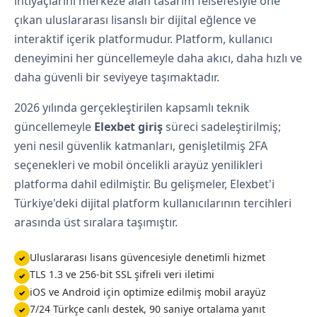
ihtiyaçlarını merkeze alan tasarım felsefesiyle öne
çıkan uluslararası lisanslı bir dijital eğlence ve
interaktif içerik platformudur. Platform, kullanıcı
deneyimini her güncellemeyle daha akıcı, daha hızlı ve
daha güvenli bir seviyeye taşımaktadır.
2026 yılında gerçekleştirilen kapsamlı teknik
güncellemeyle
Elexbet giriş
süreci sadeleştirilmiş;
yeni nesil güvenlik katmanları, genişletilmiş 2FA
seçenekleri ve mobil öncelikli arayüz yenilikleri
platforma dahil edilmiştir. Bu gelişmeler, Elexbet'i
Türkiye'deki dijital platform kullanıcılarının tercihleri
arasında üst sıralara taşımıştır.
Uluslararası lisans güvencesiyle denetimli hizmet
✓
TLS 1.3 ve 256-bit SSL şifreli veri iletimi
✓
iOS ve Android için optimize edilmiş mobil arayüz
✓
7/24 Türkçe canlı destek, 90 saniye ortalama yanıt
✓