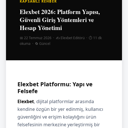
KAPSAMLI REHBER
Elexbet 2026: Platform Yapısı,
Güvenli Giriş Yöntemleri ve
Hesap Yönetimi
📅 22 Temmuz 2026 · ✍ Elexbet Editörü · ⏱ 11 dk
okuma · 🔄 Güncel
Elexbet Platformu: Yapı ve
Felsefe
Elexbet
, dijital platformlar arasında
kendine özgün bir yer edinmiş, kullanıcı
güvenliğini ve erişim kolaylığını ürün
felsefesinin merkezine yerleştirmiş bir