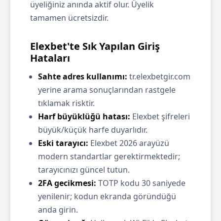
üyeliğiniz anında aktif olur. Üyelik
tamamen ücretsizdir.
Elexbet'te Sık Yapılan Giriş
Hataları
Sahte adres kullanımı:
tr.elexbetgir.com
yerine arama sonuçlarından rastgele
tıklamak risktir.
Harf büyüklüğü hatası:
Elexbet şifreleri
büyük/küçük harfe duyarlıdır.
Eski tarayıcı:
Elexbet 2026 arayüzü
modern standartlar gerektirmektedir;
tarayıcınızı güncel tutun.
2FA gecikmesi:
TOTP kodu 30 saniyede
yenilenir; kodun ekranda göründüğü
anda girin.