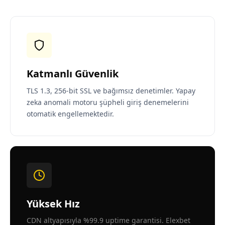
Katmanlı Güvenlik
TLS 1.3, 256-bit SSL ve bağımsız denetimler. Yapay
zeka anomali motoru şüpheli giriş denemelerini
otomatik engellemektedir.
Yüksek Hız
CDN altyapısıyla %99.9 uptime garantisi. Elexbet