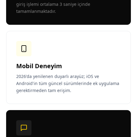
giriş işlemi ortalama 3 saniye içinde
tamamlanmaktadır.
Mobil Deneyim
2026'da yenilenen duyarlı arayüz; iOS ve
Android'in tüm güncel sürümlerinde ek uygulama
gerektirmeden tam erişim.