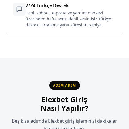
7/24 Türkçe Destek
Canlı sohbet, e-posta ve yardım merkezi
üzerinden hafta sonu dahil kesintisiz Türkçe
destek. Ortalama yanıt süresi 90 saniye.
ADIM ADIM
Elexbet Giriş
Nasıl Yapılır?
Beş kısa adımda Elexbet giriş işleminizi dakikalar
içinde tamamlayın.