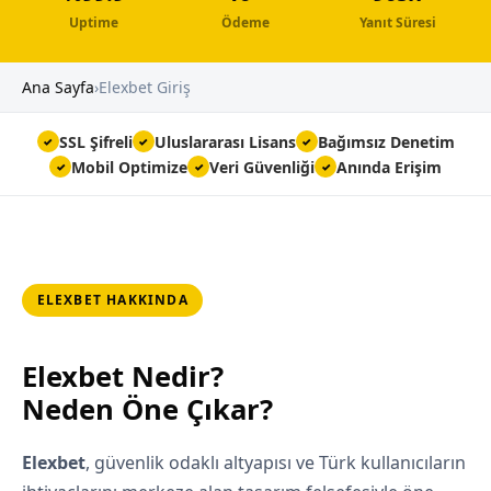
Uptime
Ödeme
Yanıt Süresi
Ana Sayfa
›
Elexbet Giriş
SSL Şifreli
Uluslararası Lisans
Bağımsız Denetim
✓
✓
✓
Mobil Optimize
Veri Güvenliği
Anında Erişim
✓
✓
✓
ELEXBET HAKKINDA
Elexbet Nedir?
Neden Öne Çıkar?
Elexbet
, güvenlik odaklı altyapısı ve Türk kullanıcıların