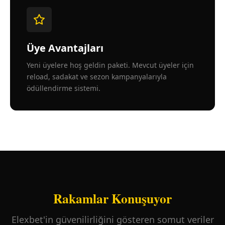
Üye Avantajları
Yeni üyelere hoş geldin paketi. Mevcut üyeler için
reload, sadakat ve sezon kampanyalarıyla
ödüllendirme sistemi.
Rakamlar Konuşuyor
Elexbet'in güvenilirliğini gösteren somut veriler