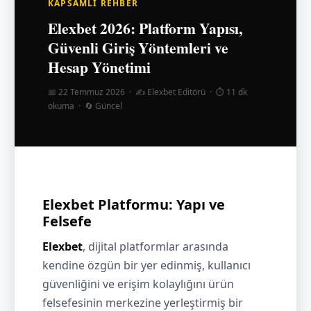
KAPSAMLI REHBER
Elexbet 2026: Platform Yapısı,
Güvenli Giriş Yöntemleri ve
Hesap Yönetimi
📅 22 Temmuz 2026 · ✍ Elexbet Editörü · ⏱ 11 dk
okuma · 🔄 Güncel
Elexbet Platformu: Yapı ve
Felsefe
Elexbet
, dijital platformlar arasında
kendine özgün bir yer edinmiş, kullanıcı
güvenliğini ve erişim kolaylığını ürün
felsefesinin merkezine yerleştirmiş bir