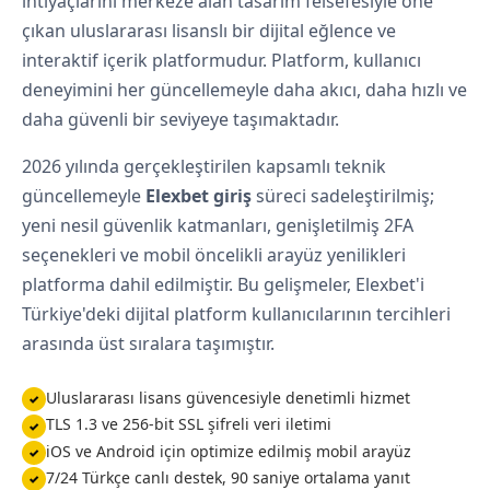
ihtiyaçlarını merkeze alan tasarım felsefesiyle öne
çıkan uluslararası lisanslı bir dijital eğlence ve
interaktif içerik platformudur. Platform, kullanıcı
deneyimini her güncellemeyle daha akıcı, daha hızlı ve
daha güvenli bir seviyeye taşımaktadır.
2026 yılında gerçekleştirilen kapsamlı teknik
güncellemeyle
Elexbet giriş
süreci sadeleştirilmiş;
yeni nesil güvenlik katmanları, genişletilmiş 2FA
seçenekleri ve mobil öncelikli arayüz yenilikleri
platforma dahil edilmiştir. Bu gelişmeler, Elexbet'i
Türkiye'deki dijital platform kullanıcılarının tercihleri
arasında üst sıralara taşımıştır.
Uluslararası lisans güvencesiyle denetimli hizmet
✓
TLS 1.3 ve 256-bit SSL şifreli veri iletimi
✓
iOS ve Android için optimize edilmiş mobil arayüz
✓
7/24 Türkçe canlı destek, 90 saniye ortalama yanıt
✓