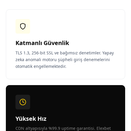
Katmanlı Güvenlik
TLS 1.3, 256-bit SSL ve bağımsız denetimler. Yapay
zeka anomali motoru şüpheli giriş denemelerini
otomatik engellemektedir.
Yüksek Hız
CDN altyapısıyla %99.9 uptime garantisi. Elexbet