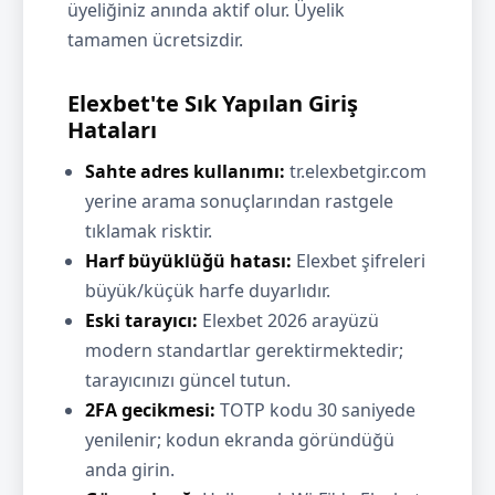
üyeliğiniz anında aktif olur. Üyelik
tamamen ücretsizdir.
Elexbet'te Sık Yapılan Giriş
Hataları
Sahte adres kullanımı:
tr.elexbetgir.com
yerine arama sonuçlarından rastgele
tıklamak risktir.
Harf büyüklüğü hatası:
Elexbet şifreleri
büyük/küçük harfe duyarlıdır.
Eski tarayıcı:
Elexbet 2026 arayüzü
modern standartlar gerektirmektedir;
tarayıcınızı güncel tutun.
2FA gecikmesi:
TOTP kodu 30 saniyede
yenilenir; kodun ekranda göründüğü
anda girin.