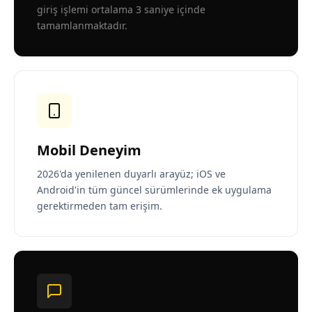
giriş işlemi ortalama 3 saniye içinde
tamamlanmaktadır.
Mobil Deneyim
2026'da yenilenen duyarlı arayüz; iOS ve
Android'in tüm güncel sürümlerinde ek uygulama
gerektirmeden tam erişim.