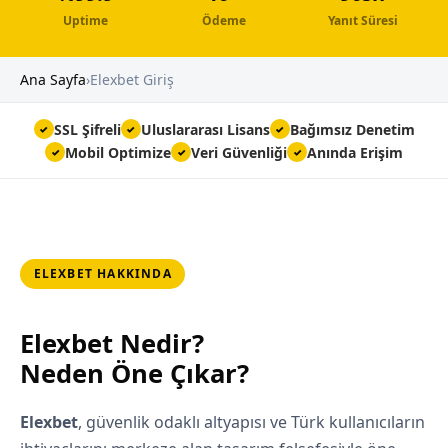
Uptime
Ödeme
Yanıt Süresi
Ana Sayfa
›
Elexbet Giriş
SSL Şifreli
Uluslararası Lisans
Bağımsız Denetim
✓
✓
✓
Mobil Optimize
Veri Güvenliği
Anında Erişim
✓
✓
✓
ELEXBET HAKKINDA
Elexbet Nedir?
Neden Öne Çıkar?
Elexbet
, güvenlik odaklı altyapısı ve Türk kullanıcıların