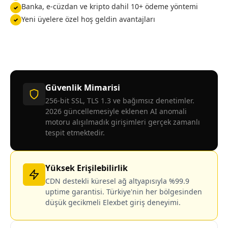
Banka, e-cüzdan ve kripto dahil 10+ ödeme yöntemi
✓
Yeni üyelere özel hoş geldin avantajları
✓
Güvenlik Mimarisi
256-bit SSL, TLS 1.3 ve bağımsız denetimler.
2026 güncellemesiyle eklenen AI anomali
motoru alışılmadık girişimleri gerçek zamanlı
tespit etmektedir.
Yüksek Erişilebilirlik
CDN destekli küresel ağ altyapısıyla %99.9
uptime garantisi. Türkiye'nin her bölgesinden
düşük gecikmeli Elexbet giriş deneyimi.