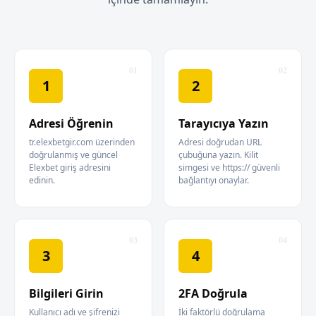
1
2
Adresi Öğrenin
Tarayıcıya Yazın
tr.elexbetgir.com üzerinden
Adresi doğrudan URL
doğrulanmış ve güncel
çubuğuna yazın. Kilit
Elexbet giriş adresini
simgesi ve https:// güvenli
edinin.
bağlantıyı onaylar.
3
4
Bilgileri Girin
2FA Doğrula
Kullanıcı adı ve şifrenizi
İki faktörlü doğrulama