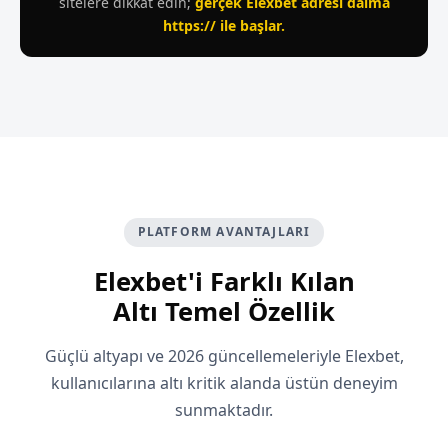
sitelere dikkat edin;
gerçek Elexbet adresi daima
https:// ile başlar.
PLATFORM AVANTAJLARI
Elexbet'i Farklı Kılan
Altı Temel Özellik
Güçlü altyapı ve 2026 güncellemeleriyle Elexbet,
kullanıcılarına altı kritik alanda üstün deneyim
sunmaktadır.