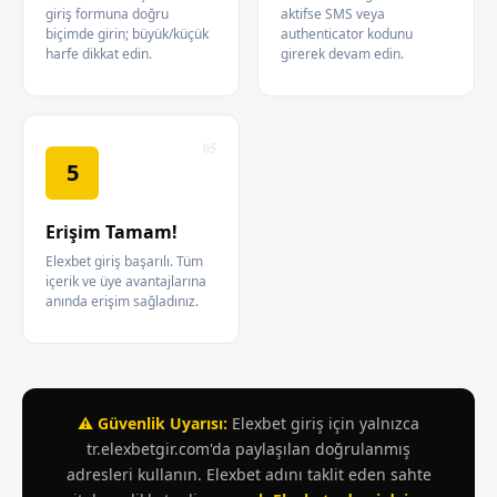
giriş formuna doğru
aktifse SMS veya
biçimde girin; büyük/küçük
authenticator kodunu
harfe dikkat edin.
girerek devam edin.
5
Erişim Tamam!
Elexbet giriş başarılı. Tüm
içerik ve üye avantajlarına
anında erişim sağladınız.
⚠ Güvenlik Uyarısı:
Elexbet giriş için yalnızca
tr.elexbetgir.com'da paylaşılan doğrulanmış
adresleri kullanın. Elexbet adını taklit eden sahte