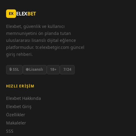
ELEX
BET
EX
Elexbet, güvenlik ve kullanıcı
memnuniyetini ön planda tutan
uluslararası lisanslı dijital eğlence
platformudur. tr.elexbetgir.com güncel
giriş rehberi.
🔒 SSL
🌐 Lisanslı
18+
7/24
HIZLI ERIŞIM
Elexbet Hakkında
Elexbet Giriş
Özellikler
Makaleler
SSS