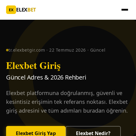
ELEX
BET
EX
tr.elexbetgir.com · 22 Temmuz 2026 · Güncel
Elexbet Giriş
Güncel Adres & 2026 Rehberi
Elexbet platformuna doğrulanmış, güvenli ve
kesintisiz erişimin tek referans noktası. Elexbet
giriş adresini ve tüm adımları buradan öğrenin.
Elexbet Giriş Yap
Elexbet Nedir?