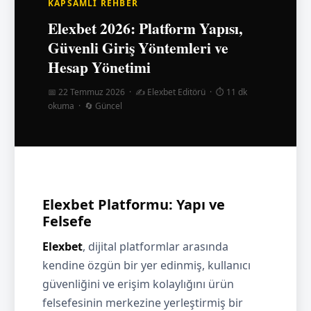
KAPSAMLI REHBER
Elexbet 2026: Platform Yapısı,
Güvenli Giriş Yöntemleri ve
Hesap Yönetimi
📅 22 Temmuz 2026 · ✍ Elexbet Editörü · ⏱ 11 dk
okuma · 🔄 Güncel
Elexbet Platformu: Yapı ve
Felsefe
Elexbet
, dijital platformlar arasında
kendine özgün bir yer edinmiş, kullanıcı
güvenliğini ve erişim kolaylığını ürün
felsefesinin merkezine yerleştirmiş bir