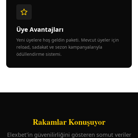
Üye Avantajları
Yeni üyelere hoş geldin paketi. Mevcut üyeler için
reload, sadakat ve sezon kampanyalarıyla
ödüllendirme sistemi.
Rakamlar Konuşuyor
Elexbet'in güvenilirliğini gösteren somut veriler