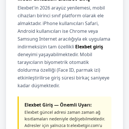
Elexbet'in 2026 arayüz yenilemesi, mobil
cihazları birinci sınıf platform olarak ele
almaktadır. iPhone kullanıcıları Safari,
Android kullanıcıları ise Chrome veya
Samsung Internet aracılığıyla ek uygulama
indirmeksizin tam özellikli
Elexbet giriş
deneyimi yaşayabilmektedir. Mobil
tarayıcıların biyometrik otomatik
doldurma özelliği (Face ID, parmak izi)
etkinleştirilirse giriş süresi birkaç saniyeye
kadar düşmektedir.
Elexbet Giriş — Önemli Uyarı:
Elexbet güncel adresi zaman zaman ağ
kısıtlamaları nedeniyle değişebilmektedir.
Adresler için yalnızca tr.elexbetgir.com'u