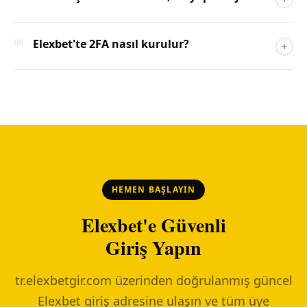
tüm özelliklere erişebilirsiniz.
adres üzerinden Kayıt Ol butonuna tıklayın, formu
doldurun ve e-posta veya SMS doğrulamasını
tamamlayın. Hesabınız hemen aktif olur ve hoş geldin
Elexbet giriş ekranındaki "Şifremi Unuttum"
08
Elexbet'te 2FA nasıl kurulur?
avantajlarına anında kavuşursunuz.
bağlantısına tıklayın. Üyelik e-posta adresinize
sıfırlama bağlantısı gönderilecektir. Bağlantı 15 dakika
geçerlidir. E-posta gelmezse spam klasörünüzü
Elexbet hesabınıza giriş yapın, sağ üstteki profil
kontrol edin; sorun devam ederse Elexbet canlı
menüsünden Güvenlik Ayarları'na gidin ve İki Faktörlü
desteğe başvurun.
Doğrulama seçeneğini aktif hale getirin. SMS veya
authenticator uygulama seçeneklerinden birini tercih
edin. SMS'e kıyasla authenticator uygulaması (Google,
Microsoft) SIM swap saldırılarına karşı çok daha
güvenlidir.
HEMEN BAŞLAYIN
Elexbet'e Güvenli
Giriş Yapın
tr.elexbetgir.com üzerinden doğrulanmış güncel
Elexbet giriş adresine ulaşın ve tüm üye