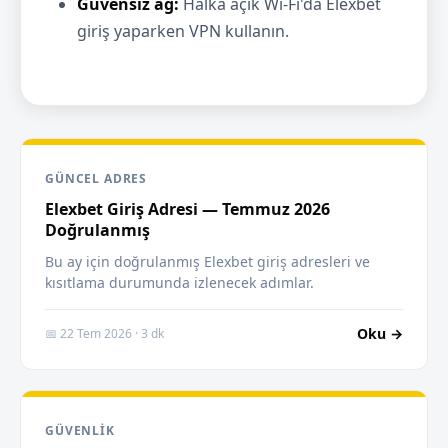
Güvensiz ağ:
Halka açık Wi-Fi'da Elexbet
giriş yaparken VPN kullanın.
GÜNCEL ADRES
Elexbet Giriş Adresi — Temmuz 2026
Doğrulanmış
Bu ay için doğrulanmış Elexbet giriş adresleri ve
kısıtlama durumunda izlenecek adımlar.
Oku →
📅 22 Tem 2026 · 3 dk
GÜVENLIK