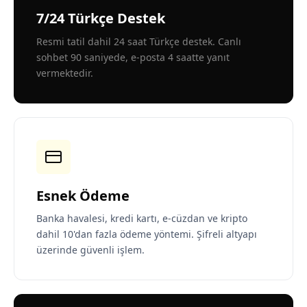
7/24 Türkçe Destek
Resmi tatil dahil 24 saat Türkçe destek. Canlı
sohbet 90 saniyede, e-posta 4 saatte yanıt
vermektedir.
Esnek Ödeme
Banka havalesi, kredi kartı, e-cüzdan ve kripto
dahil 10'dan fazla ödeme yöntemi. Şifreli altyapı
üzerinde güvenli işlem.