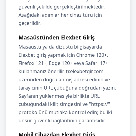
güvenli şekilde gerçekleştirilmektedir.
Aşağıdaki adımlar her cihaz türü için
geçerlidir.
Masaüstünden Elexbet Giriş
Masaüstü ya da dizüstü bilgisayarda
Elexbet giriş yapmak için Chrome 120+,
Firefox 121+, Edge 120+ veya Safari 17+
kullanmanız önerilir. tr.elexbetgir.com
üzerinden doğrulanmış adresi edinin ve
tarayıcının URL çubuğuna doğrudan yazın.
Sayfanın yüklenmesiyle birlikte URL
çubuğundaki kilit simgesini ve "https://"
protokolünü mutlaka kontrol edin; bu iki
unsur güvenli bağlantının garantisidir.
Mobil Cihazdan Elexbet Giriş