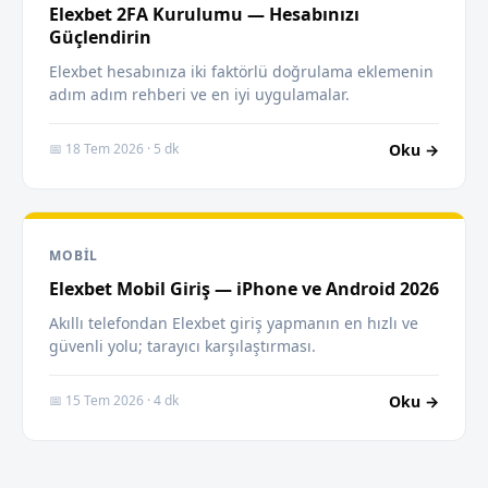
Elexbet 2FA Kurulumu — Hesabınızı
Güçlendirin
Elexbet hesabınıza iki faktörlü doğrulama eklemenin
adım adım rehberi ve en iyi uygulamalar.
Oku →
📅 18 Tem 2026 · 5 dk
MOBIL
Elexbet Mobil Giriş — iPhone ve Android 2026
Akıllı telefondan Elexbet giriş yapmanın en hızlı ve
güvenli yolu; tarayıcı karşılaştırması.
Oku →
📅 15 Tem 2026 · 4 dk