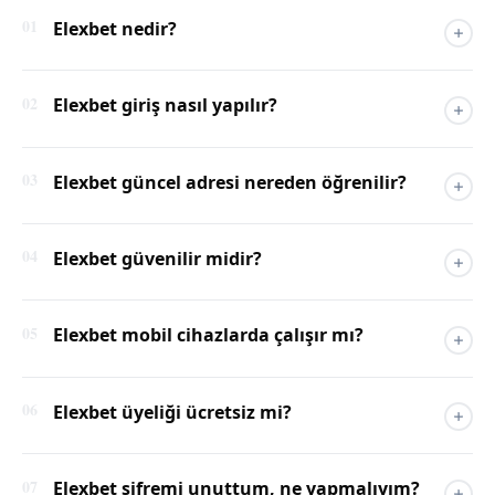
01
Elexbet nedir?
Elexbet, uluslararası lisans kapsamında faaliyet
02
Elexbet giriş nasıl yapılır?
gösteren, Türk kullanıcılara tam Türkçe arayüz ve 7/24
destek sunan dijital eğlence ve interaktif içerik
platformudur. Güvenlik odaklı altyapısı ve kesintisiz
tr.elexbetgir.com üzerinden doğrulanmış güncel
03
Elexbet güncel adresi nereden öğrenilir?
erişim altyapısıyla kullanıcı memnuniyetini öncelikli
Elexbet giriş adresini edinin. Adresi tarayıcınıza
hedef olarak benimseyen Elexbet, yıllar içinde güçlü
doğrudan yazın; URL'de kilit simgesi ve "https://"
bir üye tabanı oluşturmuştur.
olduğunu doğrulayın. Kullanıcı adı ve şifrenizi giriş
Elexbet güncel giriş adresi için tr.elexbetgir.com
04
Elexbet güvenilir midir?
formuna girin, Giriş butonuna tıklayın. 2FA aktifse
sayfasını düzenli olarak takip edin. Adres değişiklikleri
SMS ya da authenticator kodunuzu da girerek işlemi
anlık olarak güncellenmektedir. Arama motorlarından
tamamlayın.
ulaşılan sonuçlar her zaman resmi adres
Evet. Elexbet, uluslararası lisans çerçevesinde faaliyet
05
Elexbet mobil cihazlarda çalışır mı?
olmayabileceğinden, doğrulama için bu sayfayı
göstermekte olup bağımsız güvenlik denetimlerinden
kullanın ve adresi tarayıcınızda yer imi olarak
geçmektedir. 256-bit SSL şifreleme, TLS 1.3 protokolü
kaydedin.
ve yapay zeka destekli anomali tespiti, platformun
Evet. Elexbet'in 2026'da yenilenen duyarlı (responsive)
06
Elexbet üyeliği ücretsiz mi?
güvenlik standartlarını yüksek tutmaktadır.
arayüzü iOS ve Android'in tüm güncel sürümlerinde
sorunsuz çalışmaktadır. Ek uygulama indirmeye gerek
kalmadan mobil tarayıcıdan Elexbet giriş yapabilir,
Evet, Elexbet üyeliği tamamen ücretsizdir. Güncel
07
Elexbet şifremi unuttum, ne yapmalıyım?