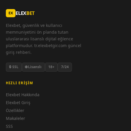
ELEX
BET
EX
Elexbet, güvenlik ve kullanıcı
memnuniyetini ön planda tutan
uluslararası lisanslı dijital eğlence
platformudur. tr.elexbetgir.com güncel
giriş rehberi.
🔒 SSL
🌐 Lisanslı
18+
7/24
HIZLI ERIŞIM
Elexbet Hakkında
Elexbet Giriş
Özellikler
Makaleler
SSS