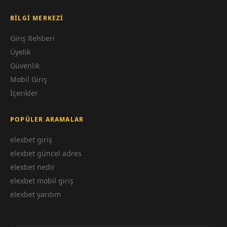
BILGI MERKEZI
Giriş Rehberi
Üyelik
Güvenlik
Mobil Giriş
İçerikler
POPÜLER ARAMALAR
elexbet giriş
elexbet güncel adres
elexbet nedir
elexbet mobil giriş
elexbet yardım