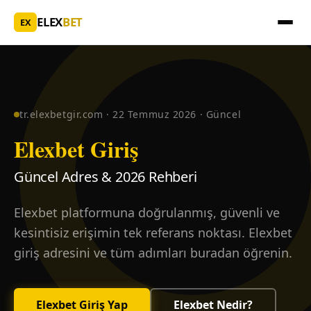
ELEX
BET
EX
tr.elexbetgir.com · 22 Temmuz 2026 · Güncel
Elexbet Giriş
Güncel Adres & 2026 Rehberi
Elexbet platformuna doğrulanmış, güvenli ve
kesintisiz erişimin tek referans noktası. Elexbet
giriş adresini ve tüm adımları buradan öğrenin.
Elexbet Giriş Yap
Elexbet Nedir?