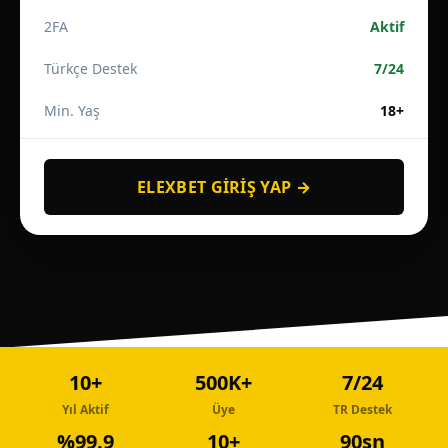
2FA
Aktif
Türkçe Destek
7/24
Min. Yaş
18+
ELEXBET GİRİŞ YAP →
10+
500K+
7/24
Yıl Aktif
Üye
TR Destek
%99.9
10+
90sn