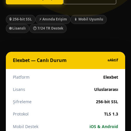
🔒 256-bit SSL
⚡ Anında Erişim
📱 Mobil Uyumlu
🌐 Lisanslı
🕐 7/24 TR Destek
Elexbet — Canlı Durum
Aktif
Platform
Elexbet
Lisans
Uluslararası
Şifreleme
256-bit SSL
Protokol
TLS 1.3
Mobil Destek
iOS & Android