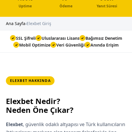
Uptime
Ödeme
Yanıt Süresi
Ana Sayfa
›
Elexbet Giriş
SSL Şifreli
Uluslararası Lisans
Bağımsız Denetim
✓
✓
✓
Mobil Optimize
Veri Güvenliği
Anında Erişim
✓
✓
✓
ELEXBET HAKKINDA
Elexbet Nedir?
Neden Öne Çıkar?
Elexbet
, güvenlik odaklı altyapısı ve Türk kullanıcıların