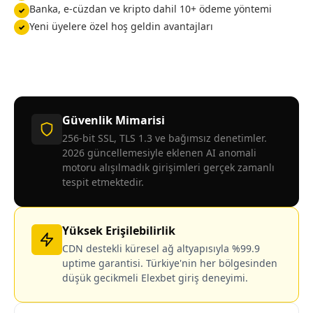
Banka, e-cüzdan ve kripto dahil 10+ ödeme yöntemi
✓
Yeni üyelere özel hoş geldin avantajları
✓
Güvenlik Mimarisi
256-bit SSL, TLS 1.3 ve bağımsız denetimler.
2026 güncellemesiyle eklenen AI anomali
motoru alışılmadık girişimleri gerçek zamanlı
tespit etmektedir.
Yüksek Erişilebilirlik
CDN destekli küresel ağ altyapısıyla %99.9
uptime garantisi. Türkiye'nin her bölgesinden
düşük gecikmeli Elexbet giriş deneyimi.