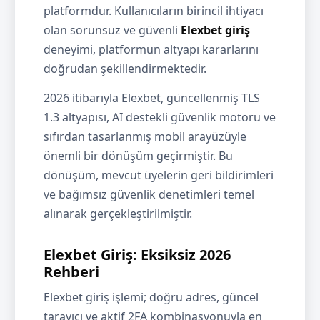
platformdur. Kullanıcıların birincil ihtiyacı
olan sorunsuz ve güvenli
Elexbet giriş
deneyimi, platformun altyapı kararlarını
doğrudan şekillendirmektedir.
2026 itibarıyla Elexbet, güncellenmiş TLS
1.3 altyapısı, AI destekli güvenlik motoru ve
sıfırdan tasarlanmış mobil arayüzüyle
önemli bir dönüşüm geçirmiştir. Bu
dönüşüm, mevcut üyelerin geri bildirimleri
ve bağımsız güvenlik denetimleri temel
alınarak gerçekleştirilmiştir.
Elexbet Giriş: Eksiksiz 2026
Rehberi
Elexbet giriş işlemi; doğru adres, güncel
tarayıcı ve aktif 2FA kombinasyonuyla en