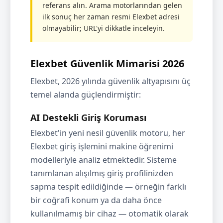
referans alın. Arama motorlarından gelen
ilk sonuç her zaman resmi Elexbet adresi
olmayabilir; URL'yi dikkatle inceleyin.
Elexbet Güvenlik Mimarisi 2026
Elexbet, 2026 yılında güvenlik altyapısını üç
temel alanda güçlendirmiştir:
AI Destekli Giriş Koruması
Elexbet'in yeni nesil güvenlik motoru, her
Elexbet giriş işlemini makine öğrenimi
modelleriyle analiz etmektedir. Sisteme
tanımlanan alışılmış giriş profilinizden
sapma tespit edildiğinde — örneğin farklı
bir coğrafi konum ya da daha önce
kullanılmamış bir cihaz — otomatik olarak