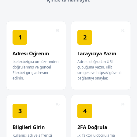
1
2
Adresi Öğrenin
Tarayıcıya Yazın
tr.elexbetgir.com üzerinden
Adresi doğrudan URL
doğrulanmış ve güncel
çubuğuna yazın. Kilit
Elexbet giriş adresini
simgesi ve https:// güvenli
edinin.
bağlantıyı onaylar.
3
4
Bilgileri Girin
2FA Doğrula
Kullanıcı adı ve şifrenizi
İki faktörlü doğrulama