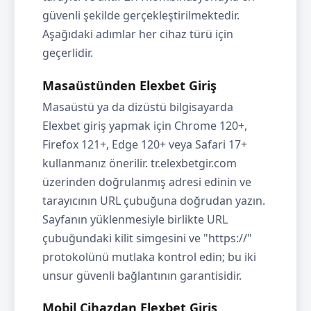
güvenli şekilde gerçekleştirilmektedir.
Aşağıdaki adımlar her cihaz türü için
geçerlidir.
Masaüstünden Elexbet Giriş
Masaüstü ya da dizüstü bilgisayarda
Elexbet giriş yapmak için Chrome 120+,
Firefox 121+, Edge 120+ veya Safari 17+
kullanmanız önerilir. tr.elexbetgir.com
üzerinden doğrulanmış adresi edinin ve
tarayıcının URL çubuğuna doğrudan yazın.
Sayfanın yüklenmesiyle birlikte URL
çubuğundaki kilit simgesini ve "https://"
protokolünü mutlaka kontrol edin; bu iki
unsur güvenli bağlantının garantisidir.
Mobil Cihazdan Elexbet Giriş