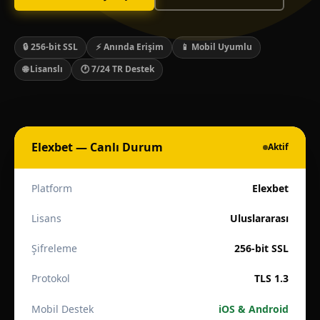
🔒 256-bit SSL
⚡ Anında Erişim
📱 Mobil Uyumlu
🌐 Lisanslı
🕐 7/24 TR Destek
Elexbet — Canlı Durum
Aktif
Platform
Elexbet
Lisans
Uluslararası
Şifreleme
256-bit SSL
Protokol
TLS 1.3
Mobil Destek
iOS & Android