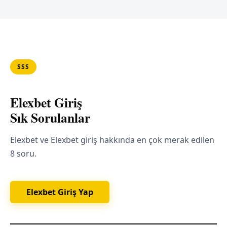
SSS
Elexbet Giriş
Sık Sorulanlar
Elexbet ve Elexbet giriş hakkında en çok merak edilen
8 soru.
Elexbet Giriş Yap