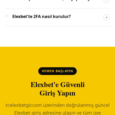
tüm özelliklere erişebilirsiniz.
adres üzerinden Kayıt Ol butonuna tıklayın, formu
doldurun ve e-posta veya SMS doğrulamasını
tamamlayın. Hesabınız hemen aktif olur ve hoş geldin
Elexbet giriş ekranındaki "Şifremi Unuttum"
08
Elexbet'te 2FA nasıl kurulur?
avantajlarına anında kavuşursunuz.
bağlantısına tıklayın. Üyelik e-posta adresinize
sıfırlama bağlantısı gönderilecektir. Bağlantı 15 dakika
geçerlidir. E-posta gelmezse spam klasörünüzü
Elexbet hesabınıza giriş yapın, sağ üstteki profil
kontrol edin; sorun devam ederse Elexbet canlı
menüsünden Güvenlik Ayarları'na gidin ve İki Faktörlü
desteğe başvurun.
Doğrulama seçeneğini aktif hale getirin. SMS veya
authenticator uygulama seçeneklerinden birini tercih
edin. SMS'e kıyasla authenticator uygulaması (Google,
Microsoft) SIM swap saldırılarına karşı çok daha
güvenlidir.
HEMEN BAŞLAYIN
Elexbet'e Güvenli
Giriş Yapın
tr.elexbetgir.com üzerinden doğrulanmış güncel
Elexbet giriş adresine ulaşın ve tüm üye