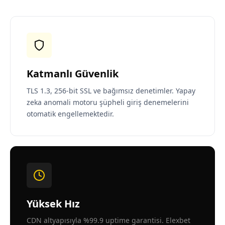
Katmanlı Güvenlik
TLS 1.3, 256-bit SSL ve bağımsız denetimler. Yapay
zeka anomali motoru şüpheli giriş denemelerini
otomatik engellemektedir.
Yüksek Hız
CDN altyapısıyla %99.9 uptime garantisi. Elexbet