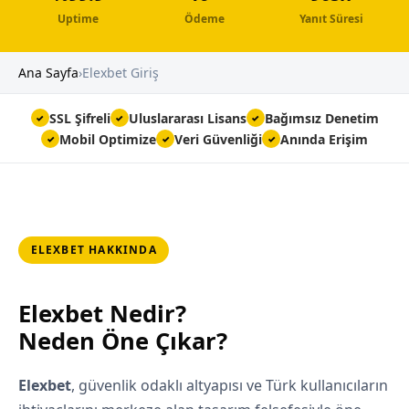
Uptime
Ödeme
Yanıt Süresi
Ana Sayfa
›
Elexbet Giriş
SSL Şifreli
Uluslararası Lisans
Bağımsız Denetim
✓
✓
✓
Mobil Optimize
Veri Güvenliği
Anında Erişim
✓
✓
✓
ELEXBET HAKKINDA
Elexbet Nedir?
Neden Öne Çıkar?
Elexbet
, güvenlik odaklı altyapısı ve Türk kullanıcıların