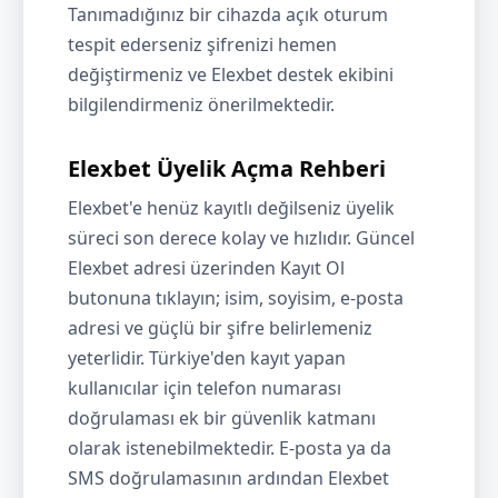
Tanımadığınız bir cihazda açık oturum
tespit ederseniz şifrenizi hemen
değiştirmeniz ve Elexbet destek ekibini
bilgilendirmeniz önerilmektedir.
Elexbet Üyelik Açma Rehberi
Elexbet'e henüz kayıtlı değilseniz üyelik
süreci son derece kolay ve hızlıdır. Güncel
Elexbet adresi üzerinden Kayıt Ol
butonuna tıklayın; isim, soyisim, e-posta
adresi ve güçlü bir şifre belirlemeniz
yeterlidir. Türkiye'den kayıt yapan
kullanıcılar için telefon numarası
doğrulaması ek bir güvenlik katmanı
olarak istenebilmektedir. E-posta ya da
SMS doğrulamasının ardından Elexbet