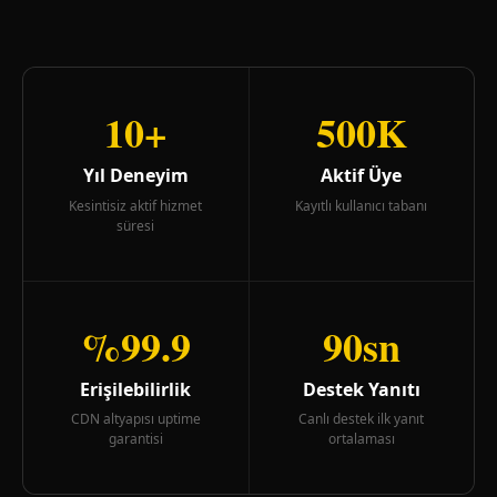
10+
500K
Yıl Deneyim
Aktif Üye
Kesintisiz aktif hizmet
Kayıtlı kullanıcı tabanı
süresi
%99.9
90sn
Erişilebilirlik
Destek Yanıtı
CDN altyapısı uptime
Canlı destek ilk yanıt
garantisi
ortalaması