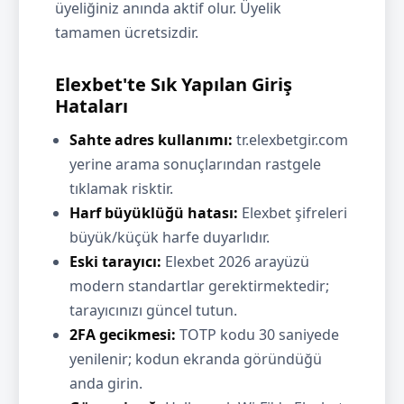
üyeliğiniz anında aktif olur. Üyelik
tamamen ücretsizdir.
Elexbet'te Sık Yapılan Giriş
Hataları
Sahte adres kullanımı:
tr.elexbetgir.com
yerine arama sonuçlarından rastgele
tıklamak risktir.
Harf büyüklüğü hatası:
Elexbet şifreleri
büyük/küçük harfe duyarlıdır.
Eski tarayıcı:
Elexbet 2026 arayüzü
modern standartlar gerektirmektedir;
tarayıcınızı güncel tutun.
2FA gecikmesi:
TOTP kodu 30 saniyede
yenilenir; kodun ekranda göründüğü
anda girin.